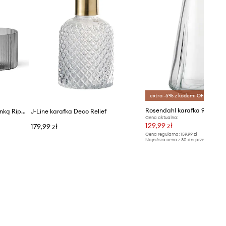
extra -5% z kodem: OFF*
Rosendahl karafka 900 ml
ferm LIVING karafka ze szklanką Ripple Small Carafe Set 500 ml
J-Line karafka Deco Relief
Cena aktualna:
129,99 zł
179,99 zł
Cena regularna:
159,99 zł
Najniższa cena z 30 dni przed obniżką