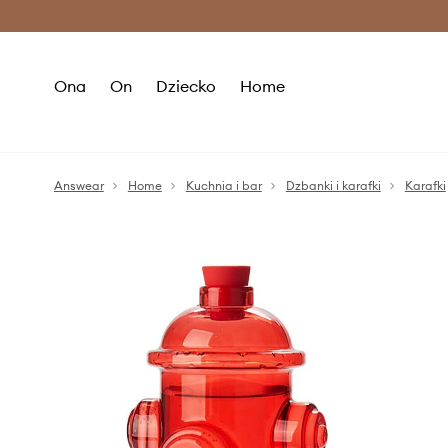
Premium Fashion Benefits >
O
Ona
On
Dziecko
Home
Answear
Home
Kuchnia i bar
Dzbanki i karafki
Karafki