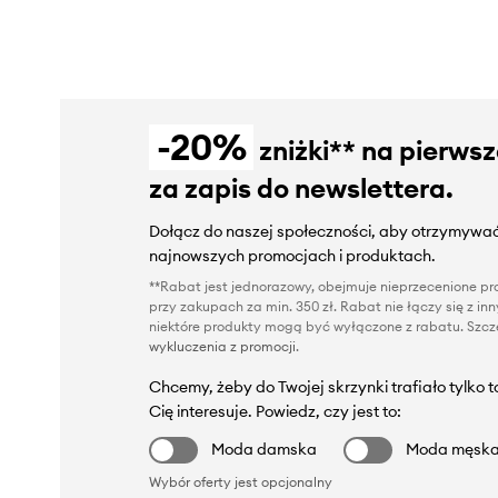
-20%
zniżki** na pierws
za zapis do newslettera.
Dołącz do naszej społeczności, aby otrzymywać
najnowszych promocjach i produktach.
**Rabat jest jednorazowy, obejmuje nieprzecenione pro
przy zakupach za min. 350 zł. Rabat nie łączy się z i
niektóre produkty mogą być wyłączone z rabatu. Szcze
wykluczenia z promocji
.
Chcemy, żeby do Twojej skrzynki trafiało tylko 
Cię interesuje. Powiedz, czy jest to:
Moda damska
Moda męsk
Wybór oferty jest opcjonalny