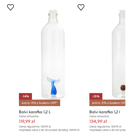
-14%
-15%
extra -5% z kodem: OFF*
extra -5% z kodem: OFF*
Balvi karafka 1,2 L
Balvi karafka 1,2 l
Cena aktualna:
Cena aktualna:
119,99 zł
134,99 zł
Cena regularna:
139,99 zł
Cena regularna:
159,99 zł
Najniższa cena z 30 dni przed obniżką:
139,99 zł
Najniższa cena z 30 dni przed obniżką