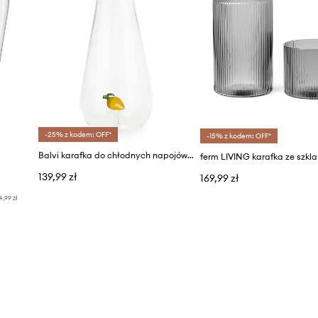
-25% z kodem: OFF*
-15% z kodem: OFF*
Balvi karafka do chłodnych napojów 1 l
139,99 zł
169,99 zł
4,99 zł