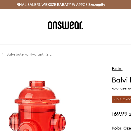
szczędzaj z Answear Club >
FINAL SALE % WIĘKSZE RABATY W APPCE
Dostawa nawet w 24h >
Szczegóły
News
Balvi butelka Hydrant 1,2 L
Balvi
Balvi 
kolor czerw
-15% z ko
169,99 
Kolor:
cz