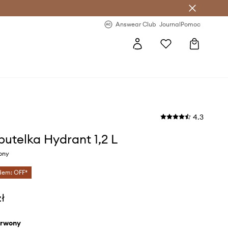
letter >
Regularne nowości >
Answear Club
Journal
Pomoc
4.3
butelka Hydrant 1,2 L
ony
dem: OFF*
zł
erwony