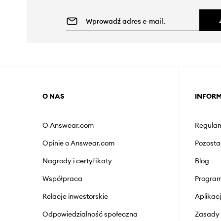
O NAS
INFOR
O Answear.com
Regulam
Opinie o Answear.com
Pozosta
Nagrody i certyfikaty
Blog
Współpraca
Program
Relacje inwestorskie
Aplika
Odpowiedzialność społeczna
Zasady 