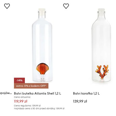
-14%
extra -5% z kodem: OFF*
Balvi karafka do chłodnych napojów 1 l
Balvi butelka Atlantis Shell 1,2 L
Balvi karafka 1,2 L
Cena aktualna:
119,99 zł
139,99 zł
Cena regularna:
139,99 zł
Najniższa cena z 30 dni przed obniżką:
139,99 zł