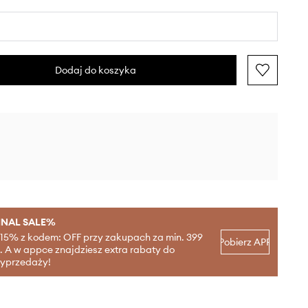
Dodaj do koszyka
INAL SALE%
-15% z kodem: OFF przy zakupach za min. 399
Pobierz APP
ł. A w appce znajdziesz extra rabaty do
yprzedaży!