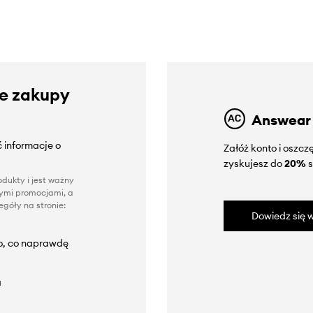
ze zakupy
Answear
 informacje o
Załóż konto i oszc
zyskujesz do
20%
s
dukty i jest ważny
nnymi promocjami, a
góły na stronie:
Dowiedz się w
to, co naprawdę
a