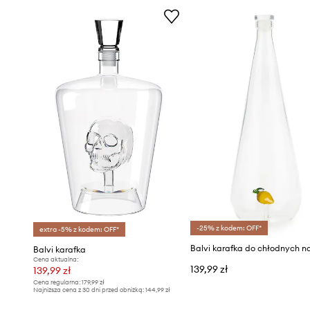
-25% z kodem: OFF*
extra -5% z kodem: OFF*
Balvi karafka
Cena aktualna:
139,99 zł
139,99 zł
Cena regularna:
179,99 zł
Najniższa cena z 30 dni przed obniżką:
144,99 zł