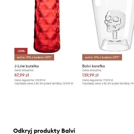
-20%
extra -5% z kodem: OFF*
extra -5% z kodem: OFF*
J-Line butelka
Balvi karafka
Cena aktualna:
Cena aktualna:
87,99 zł
139,99 zł
Cena regularna:
109,99 zł
Cena regularna:
179,99 zł
Najniższa cena z 30 dni przed obniżką:
109,99 zł
Najniższa cena z 30 dni przed obniżką:
14
Odkryj produkty Balvi