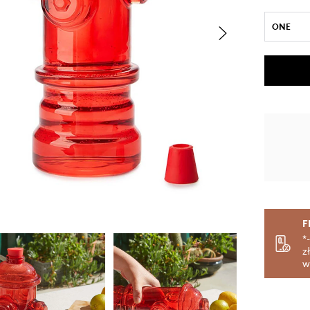
ONE
F
*
z
w