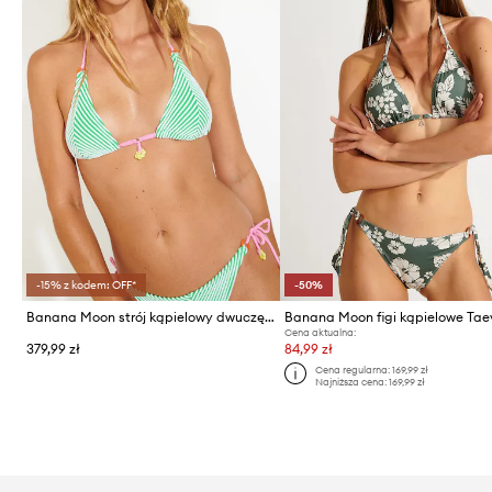
-15% z kodem: OFF*
-50%
Banana Moon strój kąpielowy dwuczęściowy damski Terrystripe
Banana Moon figi kąpielowe Ta
Cena aktualna:
379,99 zł
84,99 zł
Cena regularna:
169,99 zł
Najniższa cena:
169,99 zł