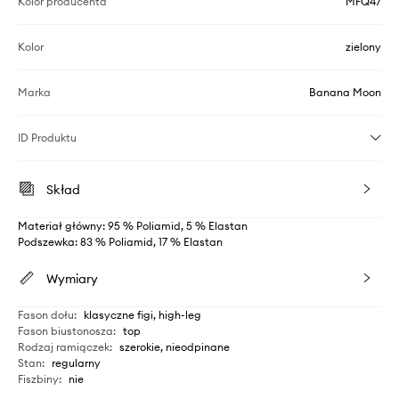
Kolor producenta
MFQ47
Kolor
zielony
Marka
Banana Moon
ID Produktu
Skład
Materiał główny: 95 % Poliamid, 5 % Elastan
Podszewka: 83 % Poliamid, 17 % Elastan
Wymiary
Fason dołu
:
klasyczne figi, high-leg
Fason biustonosza
:
top
Rodzaj ramiączek
:
szerokie, nieodpinane
Stan
:
regularny
Fiszbiny
:
nie