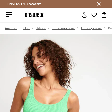
FINAL SALE %
Szczegóły
Oszczędzaj z Answear Club >
Answear
Ona
Odzież
Stroje kąpielowe
Dwuczęściowe