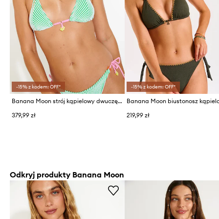
-15% z kodem: OFF*
-15% z kodem: OFF*
Banana Moon strój kąpielowy dwuczęściowy damski Terrystripe
379,99 zł
219,99 zł
Odkryj produkty Banana Moon