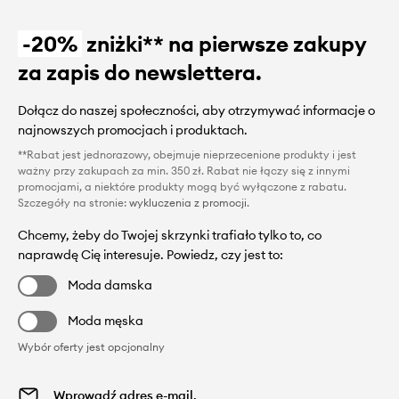
-20%
zniżki** na pierwsze zakupy
za zapis do newslettera.
Dołącz do naszej społeczności, aby otrzymywać informacje o
najnowszych promocjach i produktach.
**Rabat jest jednorazowy, obejmuje nieprzecenione produkty i jest
ważny przy zakupach za min. 350 zł. Rabat nie łączy się z innymi
promocjami, a niektóre produkty mogą być wyłączone z rabatu.
Szczegóły na stronie:
wykluczenia z promocji
.
Chcemy, żeby do Twojej skrzynki trafiało tylko to, co
naprawdę Cię interesuje. Powiedz, czy jest to:
Moda damska
Moda męska
Wybór oferty jest opcjonalny