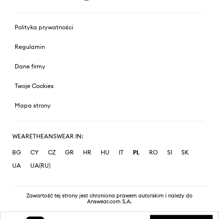
Polityka prywatności
Regulamin
Dane firmy
Twoje Cookies
Mapa strony
WEARETHEANSWEAR IN:
BG
CY
CZ
GR
HR
HU
IT
PL
RO
SI
SK
UA
UA(RU)
Zawartość tej strony jest chroniona prawem autorskim i należy do
Answear.com S.A.