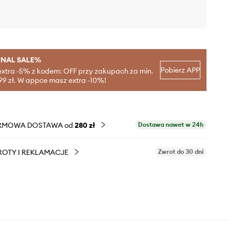
INAL SALE%
Pobierz APP
extra -5% z kodem: OFF przy zakupach za min.
99 zł. W appce masz extra -10%!
RMOWA DOSTAWA od
280 zł
Dostawa nawet w 24h
OTY I REKLAMACJE
Zwrot do 30 dni