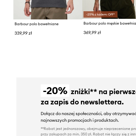
-25% z kodem: OFF*
Barbour polo męskie bawełni
Barbour polo bawełniane
369,99 zł
339,99 zł
-20%
zniżki** na pierws
za zapis do newslettera.
Dołącz do naszej społeczności, aby otrzymywać
najnowszych promocjach i produktach.
**Rabat jest jednorazowy, obejmuje nieprzecenione pro
przy zakupach za min. 350 zł. Rabat nie łączy się z i