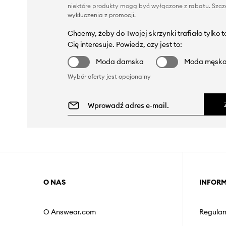
niektóre produkty mogą być wyłączone z rabatu. Szcze
wykluczenia z promocji
.
Chcemy, żeby do Twojej skrzynki trafiało tylko 
Cię interesuje. Powiedz, czy jest to:
Moda damska
Moda męsk
Wybór oferty jest opcjonalny
O NAS
INFOR
O Answear.com
Regulam