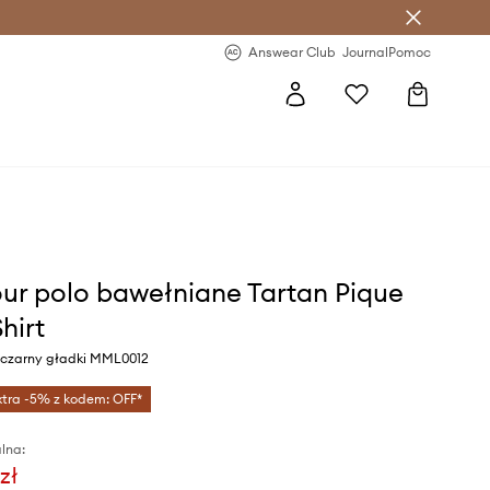
letter >
Regularne nowości >
Answear Club
Journal
Pomoc
ur polo bawełniane Tartan Pique
hirt
r czarny gładki MML0012
xtra -5% z kodem: OFF*
lna:
zł