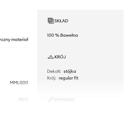
SKŁAD
100 % Bawełna
yczny materiał
KRÓJ
Dekolt
:
stójka
Krój
:
regular fit
MML0011
BK31
WYMIARY
Model ze zdjęcia ma 187 cm
czarny
wzrostu i ma na sobie rozmiar S.
Rozmiarówka standardowa
Barbour