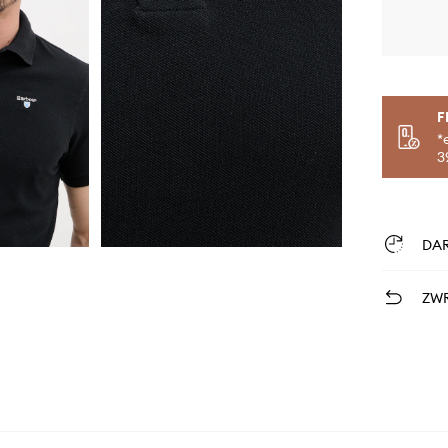
F
*
3
DA
ZWR