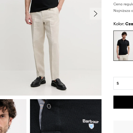
Cena regul
Najniższa c
Kolor:
cz
S