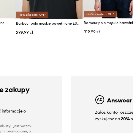
-25% z kodem: OFF*
-15% z kodem: OFF*
ane
Barbour polo męskie bawełniane ESSENTIALS
319,99 zł
299,99 zł
ze zakupy
Answear
 informacje o
Załóż konto i oszc
zyskujesz do
20%
s
dukty i jest ważny
nnymi promocjami, a