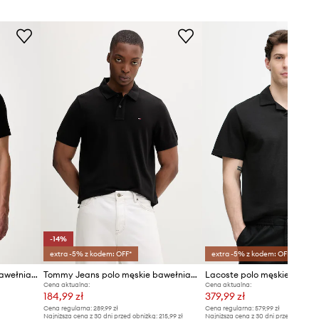
Zalecamy wybór rozmiaru, jaki nosisz
zazwyczaj.
Rozmiary prezentowane w sklepie
zostały przeliczone na standardową,
europejską tabelę rozmiarową. Na
metce dostarczonego produktu
znajduje się oryginalne oznaczenie
producenta.
Tabela rozmiarów
-14%
extra -5% z kodem: OFF*
extra -5% z kodem: OFF*
Karl Lagerfeld polo męskie bawełniane z elastanem
Tommy Jeans polo męskie bawełniane
Lacoste polo męskie z doda
Cena aktualna:
Cena aktualna:
184,99 zł
379,99 zł
Cena regularna:
289,99 zł
Cena regularna:
579,99 zł
Najniższa cena z 30 dni przed obniżką:
215,99 zł
Najniższa cena z 30 dni przed obniżką