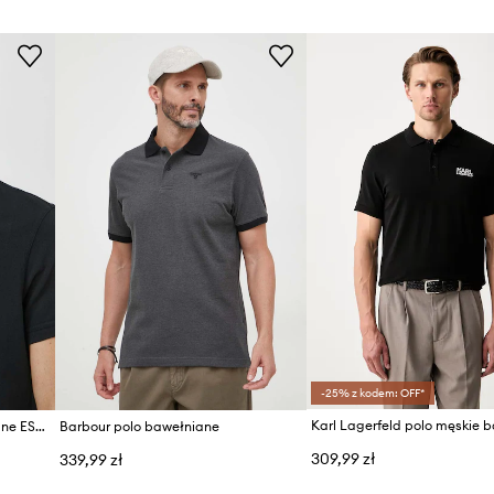
ID Produktu
-25% z kodem: OFF*
Barbour polo męskie bawełniane ESSENTIALS
Barbour polo bawełniane
309,99 zł
339,99 zł