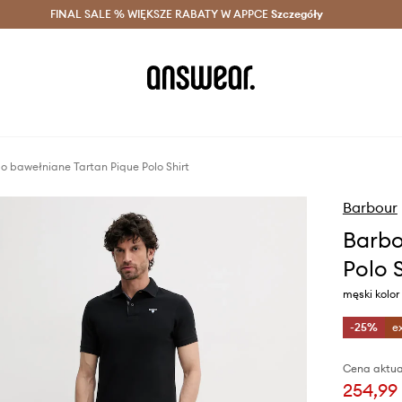
szczędzaj z Answear Club >
FINAL SALE % WIĘKSZE RABATY W APPCE
Dostawa nawet w 24h >
Szczegóły
News
o bawełniane Tartan Pique Polo Shirt
Barbour
Barbo
Polo S
męski kolo
-25%
e
Cena aktua
254,99 