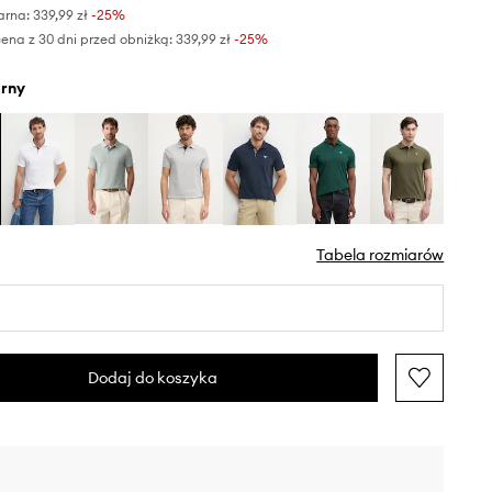
arna:
339,99 zł
-25%
ena z 30 dni przed obniżką:
339,99 zł
 -25%
arny
Tabela rozmiarów
Dodaj do koszyka