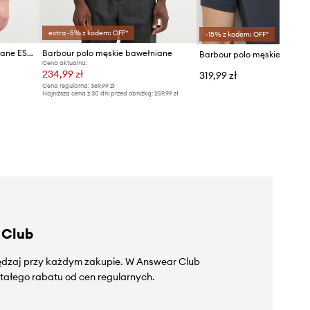
extra -5% z kodem: OFF*
-15% z kodem: OFF*
Barbour polo męskie bawełniane ESSENTIALS
Barbour polo męskie bawełniane
Cena aktualna:
234,99 zł
319,99 zł
Cena regularna:
369,99 zł
Najniższa cena z 30 dni przed obniżką:
259,99 zł
 Club
zędzaj przy każdym zakupie. W Answear Club
tałego rabatu od cen regularnych.