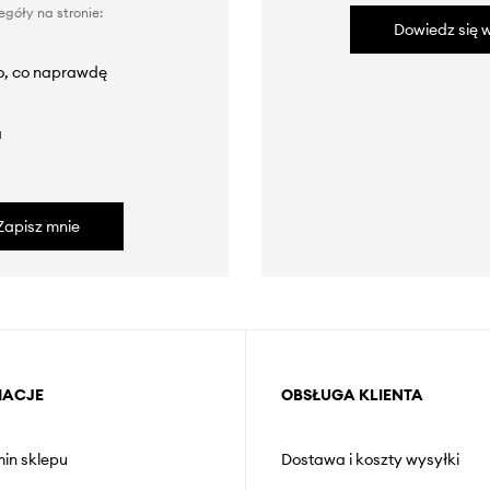
góły na stronie:
Dowiedz się w
to, co naprawdę
a
Zapisz mnie
MACJE
OBSŁUGA KLIENTA
in sklepu
Dostawa i koszty wysyłki