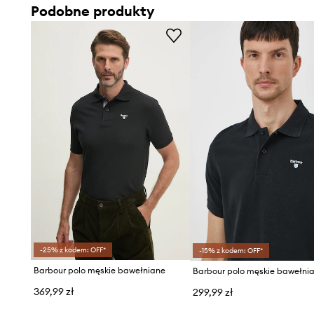
Podobne produkty
-25% z kodem: OFF*
-15% z kodem: OFF*
Barbour polo męskie bawełniane
369,99 zł
299,99 zł