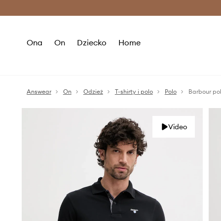
Premium Fashion Benefits >
O
Ona
On
Dziecko
Home
Answear
On
Odzież
T-shirty i polo
Polo
Barbour pol
Video