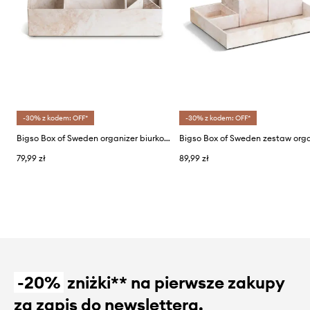
-30% z kodem: OFF*
-30% z kodem: OFF*
Bigso Box of Sweden organizer biurkowy
79,99 zł
89,99 zł
-20%
zniżki** na pierwsze zakupy
za zapis do newslettera.