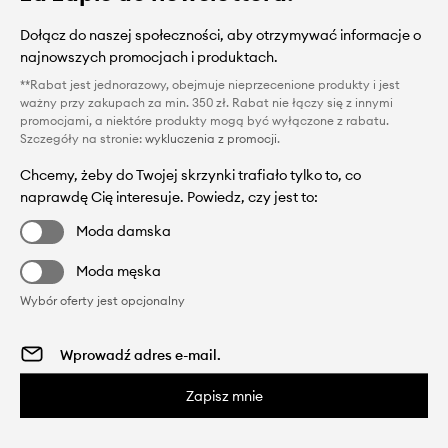
Dołącz do naszej społeczności, aby otrzymywać informacje o
najnowszych promocjach i produktach.
**Rabat jest jednorazowy, obejmuje nieprzecenione produkty i jest
ważny przy zakupach za min. 350 zł. Rabat nie łączy się z innymi
promocjami, a niektóre produkty mogą być wyłączone z rabatu.
Szczegóły na stronie:
wykluczenia z promocji
.
Chcemy, żeby do Twojej skrzynki trafiało tylko to, co
naprawdę Cię interesuje. Powiedz, czy jest to:
Moda damska
Moda męska
Wybór oferty jest opcjonalny
Zapisz mnie