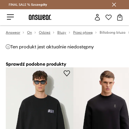
FINAL SALE %
Szczegóły
Oszczędzaj z Answear Club >
Answear
On
Odzież
Bluzy
Przez głowę
Billabong bluza
Ten produkt jest aktualnie niedostępny
Sprawdź podobne produkty