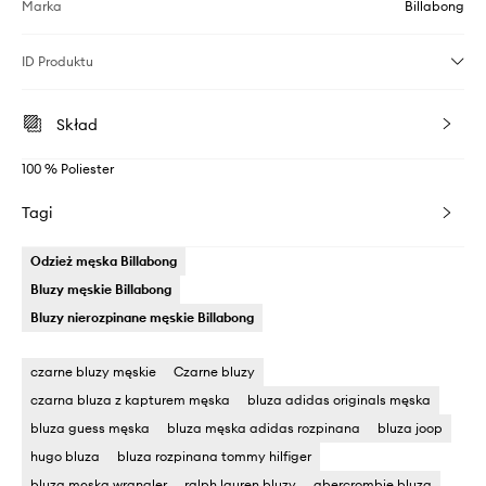
Marka
Billabong
ID Produktu
Skład
100 % Poliester
Tagi
Odzież męska Billabong
Bluzy męskie Billabong
Bluzy nierozpinane męskie Billabong
czarne bluzy męskie
Czarne bluzy
czarna bluza z kapturem męska
bluza adidas originals męska
bluza guess męska
bluza męska adidas rozpinana
bluza joop
hugo bluza
bluza rozpinana tommy hilfiger
bluza męska wrangler
ralph lauren bluzy
abercrombie bluza