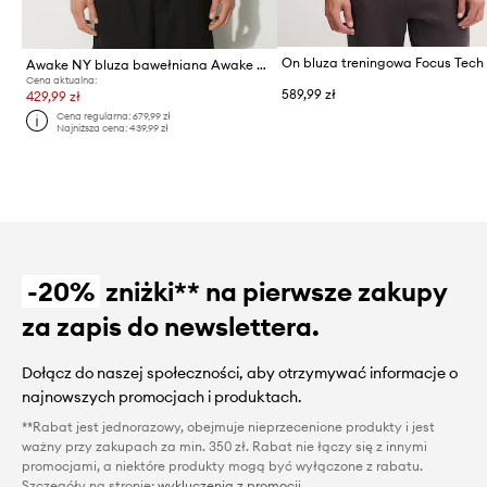
On bluza treningowa Focus Tech
Awake NY bluza bawełniana Awake Crewneck
Cena aktualna:
589,99 zł
429,99 zł
Cena regularna:
679,99 zł
Najniższa cena:
439,99 zł
-20%
zniżki** na pierwsze zakupy
za zapis do newslettera.
Dołącz do naszej społeczności, aby otrzymywać informacje o
najnowszych promocjach i produktach.
**Rabat jest jednorazowy, obejmuje nieprzecenione produkty i jest
ważny przy zakupach za min. 350 zł. Rabat nie łączy się z innymi
promocjami, a niektóre produkty mogą być wyłączone z rabatu.
Szczegóły na stronie:
wykluczenia z promocji
.