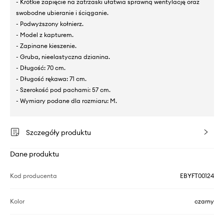
- Krótkie zapięcie na zatrzaski ułatwia sprawną wentylację oraz
swobodne ubieranie i ściąganie.
- Podwyższony kołnierz.
- Model z kapturem.
- Zapinane kieszenie.
- Gruba, nieelastyczna dzianina.
- Długość: 70 cm.
- Długość rękawa: 71 cm.
- Szerokość pod pachami: 57 cm.
- Wymiary podane dla rozmiaru: M.
Szczegóły produktu
Dane produktu
Kod producenta
EBYFT00124
Kolor
czarny