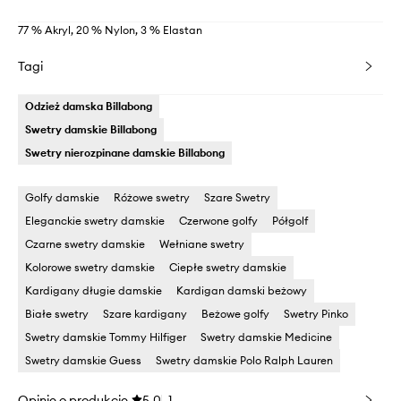
77 % Akryl, 20 % Nylon, 3 % Elastan
Tagi
Odzież damska Billabong
Swetry damskie Billabong
Swetry nierozpinane damskie Billabong
Golfy damskie
Różowe swetry
Szare Swetry
Eleganckie swetry damskie
Czerwone golfy
Półgolf
Czarne swetry damskie
Wełniane swetry
Kolorowe swetry damskie
Ciepłe swetry damskie
Kardigany długie damskie
Kardigan damski beżowy
Białe swetry
Szare kardigany
Beżowe golfy
Swetry Pinko
Swetry damskie Tommy Hilfiger
Swetry damskie Medicine
Swetry damskie Guess
Swetry damskie Polo Ralph Lauren
Opinie o produkcie
5.0
1