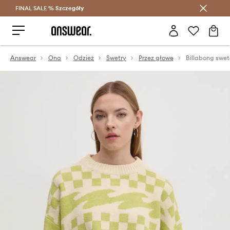
FINAL SALE %
Szczegóły
Oszczędzaj z Answear Club >
Answear
Ona
Odzież
Swetry
Przez głowę
Billabong swet