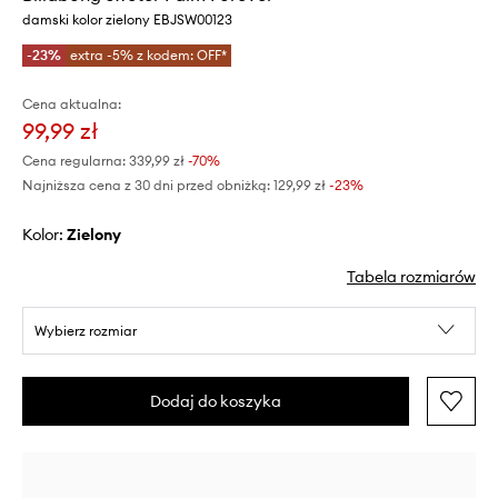
damski kolor zielony EBJSW00123
-23%
extra -5% z kodem: OFF*
Cena aktualna:
99,99 zł
Cena regularna:
339,99 zł
-70%
Najniższa cena z 30 dni przed obniżką:
129,99 zł
 -23%
Kolor:
zielony
Tabela rozmiarów
Wybierz rozmiar
Dodaj do koszyka