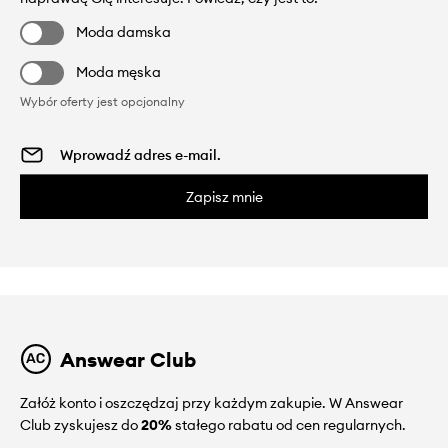
Moda damska
Moda męska
Wybór oferty jest opcjonalny
Zapisz mnie
Answear Club
Załóż konto i oszczędzaj przy każdym zakupie. W Answear
Club zyskujesz do
20%
stałego rabatu od cen regularnych.