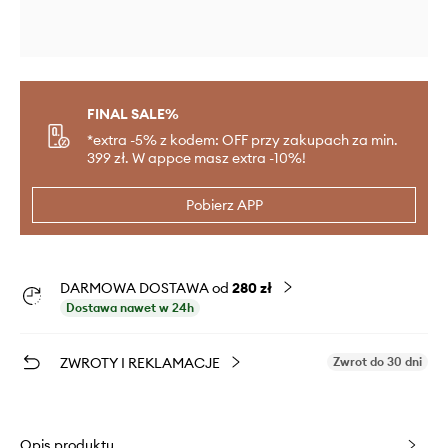
FINAL SALE%
*extra -5% z kodem: OFF przy zakupach za min.
399 zł. W appce masz extra -10%!
Pobierz APP
DARMOWA DOSTAWA od
280 zł
Dostawa nawet w 24h
ZWROTY I REKLAMACJE
Zwrot do 30 dni
Opis produktu