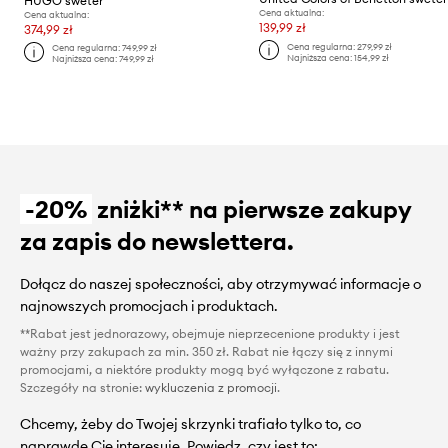
HUGO sweter
Cena aktualna:
Cena aktualna:
139,99 zł
374,99 zł
Cena regularna:
279,99 zł
Cena regularna:
749,99 zł
Najniższa cena:
154,99 zł
Najniższa cena:
749,99 zł
-20%
zniżki** na pierwsze zakupy
za zapis do newslettera.
Dołącz do naszej społeczności, aby otrzymywać informacje o
najnowszych promocjach i produktach.
**Rabat jest jednorazowy, obejmuje nieprzecenione produkty i jest
ważny przy zakupach za min. 350 zł. Rabat nie łączy się z innymi
promocjami, a niektóre produkty mogą być wyłączone z rabatu.
Szczegóły na stronie:
wykluczenia z promocji
.
Chcemy, żeby do Twojej skrzynki trafiało tylko to, co
naprawdę Cię interesuje. Powiedz, czy jest to: