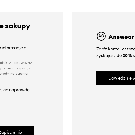
ze zakupy
Answear
 informacje o
Załóż konto i oszc
zyskujesz do
20%
s
dukty i jest ważny
nnymi promocjami, a
góły na stronie:
Dowiedz się w
to, co naprawdę
a
Zapisz mnie