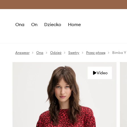
Premium Fashion Benefits >
O
Ona
On
Dziecko
Home
Answear
Ona
Odzież
Swetry
Przez głowę
Bimba Y 
Video