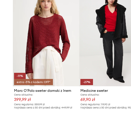
-11%
extra -5% z kodem: OFF*
-27%
Marc O'Polo sweter damski z lnem
Medicine sweter
Cena aktualna:
Cena aktualna:
399,99 zł
69,90 zł
Cena regularna:
559,99 zł
Cena regularna:
119,90 zł
Najniższa cena z 30 dni przed obniżką:
449,99 zł
Najniższa cena z 30 dni przed obniżką:
95