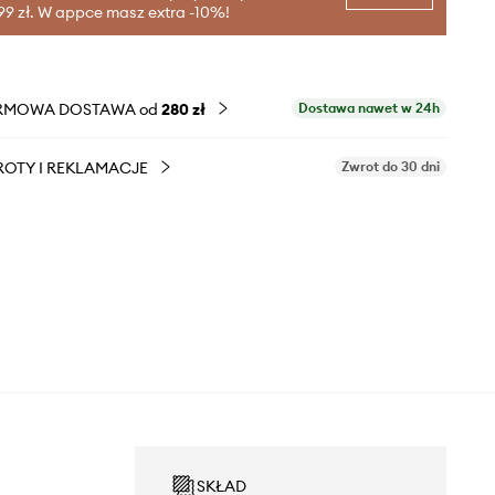
99 zł. W appce masz extra -10%!
RMOWA DOSTAWA od
280 zł
Dostawa nawet w 24h
OTY I REKLAMACJE
Zwrot do 30 dni
SKŁAD