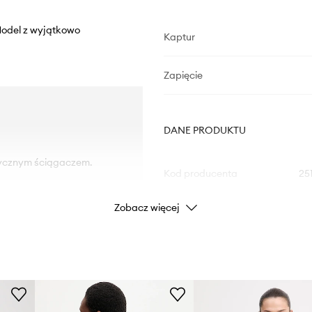
 Model z wyjątkowo
Kaptur
Zapięcie
DANE PRODUKTU
tycznym ściągaczem.
Kod producenta
25
Zobacz więcej
Kolor
Marka
ID Produktu