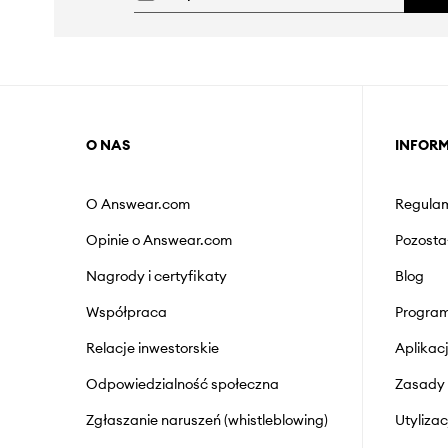
O NAS
INFOR
O Answear.com
Regulam
Opinie o Answear.com
Pozosta
Nagrody i certyfikaty
Blog
Współpraca
Program
Relacje inwestorskie
Aplika
Odpowiedzialność społeczna
Zasady 
Zgłaszanie naruszeń (whistleblowing)
Utyliza