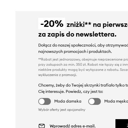
-20%
zniżki** na pierws
za zapis do newslettera.
Dołącz do naszej społeczności, aby otrzymywać
najnowszych promocjach i produktach.
**Rabat jest jednorazowy, obejmuje nieprzecenione pro
przy zakupach za min. 350 zł. Rabat nie łączy się z i
niektóre produkty mogą być wyłączone z rabatu. Szcze
wykluczenia z promocji
.
Chcemy, żeby do Twojej skrzynki trafiało tylko 
Cię interesuje. Powiedz, czy jest to:
Moda damska
Moda męsk
Wybór oferty jest opcjonalny