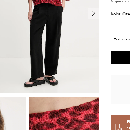
Najniższa c
Kolor:
cz
Wybierz 
F
*