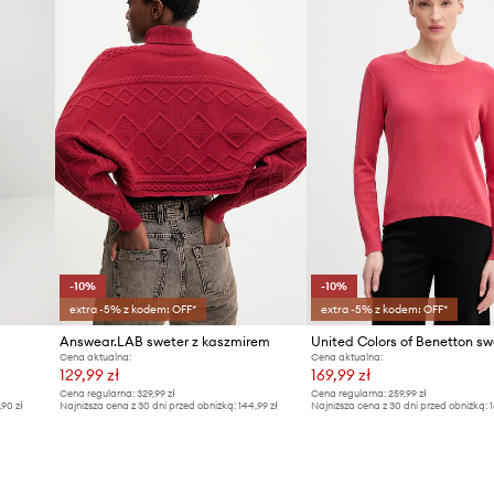
-10%
-10%
extra -5% z kodem: OFF*
extra -5% z kodem: OFF*
Answear.LAB sweter z kaszmirem
Cena aktualna:
Cena aktualna:
129,99 zł
169,99 zł
Cena regularna:
329,99 zł
Cena regularna:
259,99 zł
,90 zł
Najniższa cena z 30 dni przed obniżką:
144,99 zł
Najniższa cena z 30 dni przed obniżką:
1