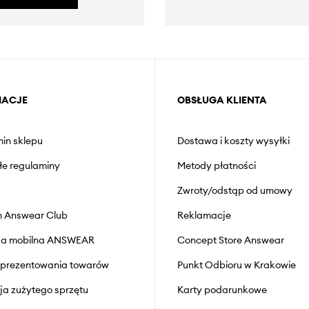
MACJE
OBSŁUGA KLIENTA
in sklepu
Dostawa i koszty wysyłki
łe regulaminy
Metody płatności
Zwroty/odstąp od umowy
 Answear Club
Reklamacje
cja mobilna ANSWEAR
Concept Store Answear
prezentowania towarów
Punkt Odbioru w Krakowie
cja zużytego sprzętu
Karty podarunkowe