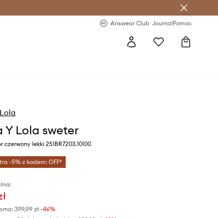
letter >
Regularne nowości >
Answear Club
Journal
Pomoc
Lola
 Y Lola sweter
r czerwony lekki 251BR7203.10100
tra -5% z kodem: OFF*
lna:
zł
arna:
399,99 zł
-46%