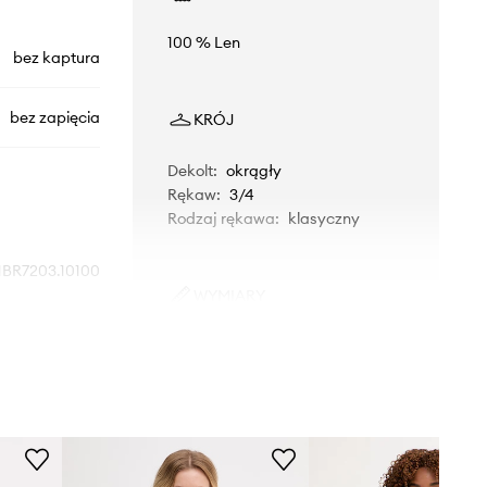
100 % Len
bez kaptura
bez zapięcia
KRÓJ
Dekolt
:
okrągły
Rękaw
:
3/4
Rodzaj rękawa
:
klasyczny
1BR7203.10100
WYMIARY
czerwony
Modelka ze zdjęcia ma 172 cm
wzrostu i ma na sobie rozmiar S.
Bimba y Lola
Rozmiarówka standardowa
Zalecamy wybór rozmiaru, jaki nosisz
zazwyczaj.