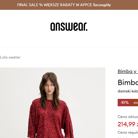
szczędzaj z Answear Club >
FINAL SALE % WIĘKSZE RABATY W APPCE
Dostawa nawet w 24h >
Szczegóły
News
Lola sweter
Bimba y 
Bimba
damski kolo
-10%
ex
Cena aktua
214,99 
Cena regul