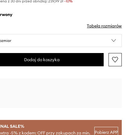
ena z 30 dni przed obniżką:
239,99 zł
 -10%
erwony
Tabela rozmiarów
rozmiar
Dodaj do koszyka
INAL SALE%
Pobierz APP
extra -5% z kodem: OFF przy zakupach za min.