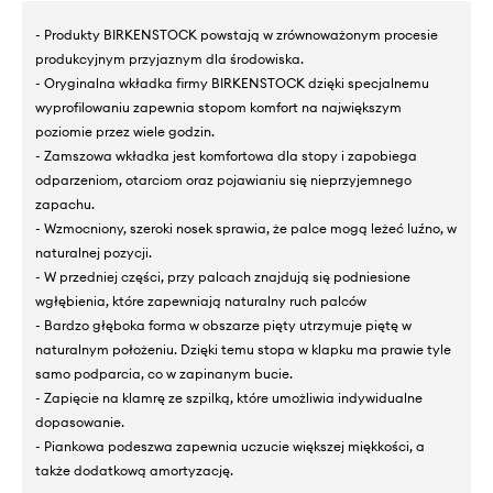
- Produkty BIRKENSTOCK powstają w zrównoważonym procesie
produkcyjnym przyjaznym dla środowiska.
- Oryginalna wkładka firmy BIRKENSTOCK dzięki specjalnemu
wyprofilowaniu zapewnia stopom komfort na największym
poziomie przez wiele godzin.
- Zamszowa wkładka jest komfortowa dla stopy i zapobiega
odparzeniom, otarciom oraz pojawianiu się nieprzyjemnego
zapachu.
- Wzmocniony, szeroki nosek sprawia, że palce mogą leżeć luźno, w
naturalnej pozycji.
- W przedniej części, przy palcach znajdują się podniesione
wgłębienia, które zapewniają naturalny ruch palców
- Bardzo głęboka forma w obszarze pięty utrzymuje piętę w
naturalnym położeniu. Dzięki temu stopa w klapku ma prawie tyle
samo podparcia, co w zapinanym bucie.
- Zapięcie na klamrę ze szpilką, które umożliwia indywidualne
dopasowanie.
- Piankowa podeszwa zapewnia uczucie większej miękkości, a
także dodatkową amortyzację.