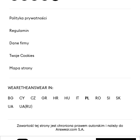
Polityka prywatności
Regulamin
Dane firmy
Twoje Cookies
Mapa strony
WEARETHEANSWEAR IN:
BG
CY
CZ
GR
HR
HU
IT
PL
RO
SI
SK
UA
UA(RU)
Zawartość tej strony jest chroniona prawem autorskim i należy do
Answear.com S.A.