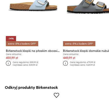
-14%
extra -5% z kodem: OFF*
extra -5% z kodem: OFF*
Birkenstock klapki na płaskim obcasie damskie skórzane Madrid Big Buckle
Cena aktualna:
Cena aktualna:
459,99 zł
449,99 zł
Cena regularna:
539,99 zł
Cena regularna:
679,99 zł
Najniższa cena:
539,99 zł
Najniższa cena:
469,99 zł
Odkryj produkty Birkenstock