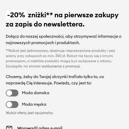
-20%
zniżki** na pierwsze zakupy
za zapis do newslettera.
Dołącz do naszej społeczności, aby otrzymywać informacje o
najnowszych promocjach i produktach.
**Rabat jest jednorazowy, obejmuje nieprzecenione produkty i jest
ważny przy zakupach za min. 350 zł. Rabat nie łączy się z innymi
promocjami, a niektóre produkty mogą być wyłączone z rabatu.
Szczegóły na stronie:
wykluczenia z promocji
.
Chcemy, żeby do Twojej skrzynki trafiało tylko to, co
naprawdę Cię interesuje. Powiedz, czy jest to:
Moda damska
Moda męska
Wybór oferty jest opcjonalny