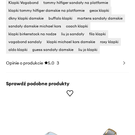
Klapki Vagabond
tommy hilfiger sandały na platformie
klapki tommy hilfiger damskie na platformie
geox klapki
dkny klapki damskie
buffalo klapki
martens sandały damskie
sandały damskie michael kors
coach klapki
klapki birkenstock na nodze
liu jo sandały
fila klapki
vagabond sandaly
klapki michael kors damskie
roxy klapki
aldo klapki
guess sandały damskie
liu jo klapki
Opinie o produkcie
5.0
3
Sprawdź podobne produkty