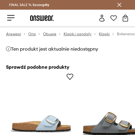
FINAL SALE %
Szczegóły
Oszczędzaj z Answear Club >
Answear
Ona
Obuwie
Klapki i sandały
Klapki
Ten produkt jest aktualnie niedostępny
Sprawdź podobne produkty