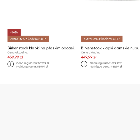
-14%
extra -5% z kodem: OFF*
extra -5% z kodem: OFF*
Birkenstock klapki na płaskim obcasie damskie skórzane Madrid Big Buckle
Cena aktualna:
Cena aktualna:
459,99 zł
449,99 zł
Cena regularna:
539,99 zł
Cena regularna:
679,99 zł
Najniższa cena:
539,99 zł
Najniższa cena:
469,99 zł