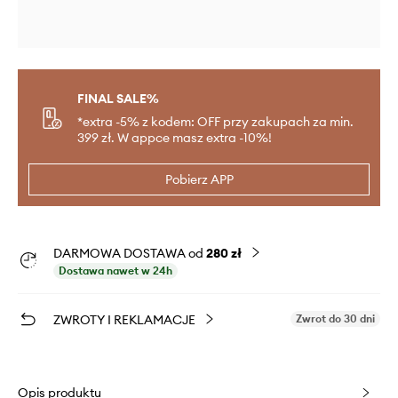
FINAL SALE%
*extra -5% z kodem: OFF przy zakupach za min.
399 zł. W appce masz extra -10%!
Pobierz APP
DARMOWA DOSTAWA od
280 zł
Dostawa nawet w 24h
ZWROTY I REKLAMACJE
Zwrot do 30 dni
Opis produktu