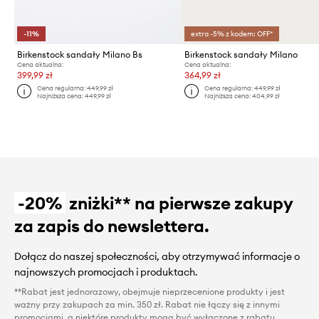
-11%
extra -5% z kodem: OFF*
Birkenstock sandały Milano Bs
Birkenstock sandały Milano
Cena aktualna:
Cena aktualna:
399,99 zł
364,99 zł
Cena regularna:
449,99 zł
Cena regularna:
449,99 zł
Najniższa cena:
449,99 zł
Najniższa cena:
404,99 zł
-20%
zniżki** na pierwsze zakupy
za zapis do newslettera.
Dołącz do naszej społeczności, aby otrzymywać informacje o
najnowszych promocjach i produktach.
**Rabat jest jednorazowy, obejmuje nieprzecenione produkty i jest
ważny przy zakupach za min. 350 zł. Rabat nie łączy się z innymi
promocjami, a niektóre produkty mogą być wyłączone z rabatu.