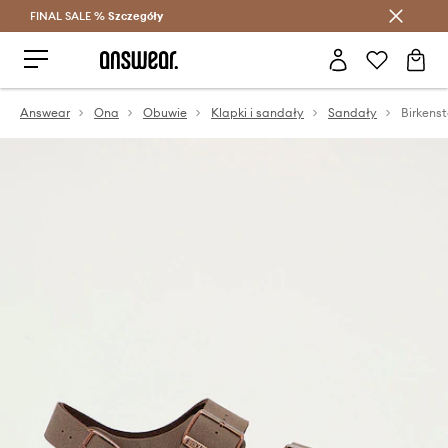
FINAL SALE %
Szczegóły
Oszczędzaj z Answear Club >
Answear
Ona
Obuwie
Klapki i sandały
Sandały
Birkens