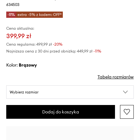
634503
-11%
extra -5% z kodem: OFF*
Cena aktualna:
399,99 zł
Cena regularna:
499,99 zł
-20%
Najniższa cena z 30 dni przed obniżką:
449,99 zł
 -11%
Kolor:
brązowy
Tabela rozmiarów
Wybierz rozmiar
Dodaj do koszyka