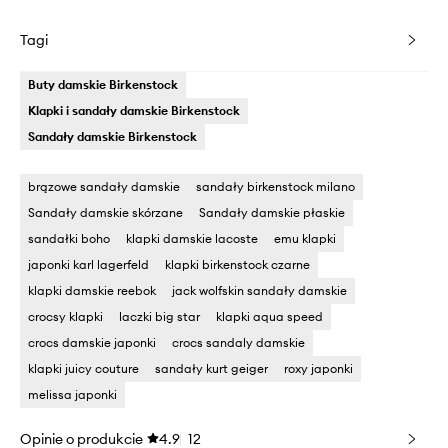
Tagi
Buty damskie Birkenstock
Klapki i sandały damskie Birkenstock
Sandały damskie Birkenstock
brązowe sandały damskie
sandały birkenstock milano
Sandały damskie skórzane
Sandały damskie płaskie
sandałki boho
klapki damskie lacoste
emu klapki
japonki karl lagerfeld
klapki birkenstock czarne
klapki damskie reebok
jack wolfskin sandały damskie
crocsy klapki
laczki big star
klapki aqua speed
crocs damskie japonki
crocs sandaly damskie
klapki juicy couture
sandały kurt geiger
roxy japonki
melissa japonki
Opinie o produkcie
4.9
12