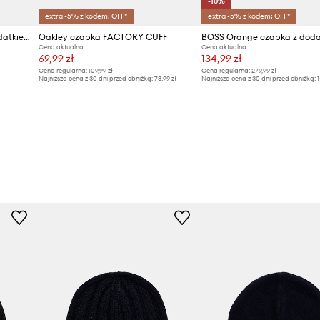
-10%
extra -5% z kodem: OFF*
extra -5% z kodem: OFF*
Moschino czapka męska z dodatkiem wełny
Oakley czapka FACTORY CUFF
Cena aktualna:
Cena aktualna:
69,99 zł
134,99 zł
Cena regularna:
109,99 zł
Cena regularna:
279,99 zł
Najniższa cena z 30 dni przed obniżką:
73,99 zł
Najniższa cena z 30 dni przed obniżką:
1