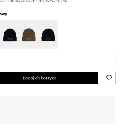
ena z 30 dni przed obniżką:
169,99 zł
 -8%
żowy
Dodaj do koszyka