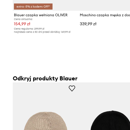
extra -5% z kodem: OFF*
Blauer czapka wełniana OLIVER
Cena aktualna:
154,99 zł
339,99 zł
Cena regularna:
299,99 zł
Najniższa cena z 30 dni przed obniżką:
169,99 zł
Odkryj produkty Blauer