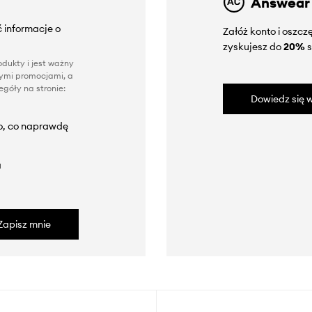
Answear
 informacje o
Załóż konto i oszc
zyskujesz do
20%
s
dukty i jest ważny
nnymi promocjami, a
góły na stronie:
Dowiedz się w
to, co naprawdę
a
Zapisz mnie