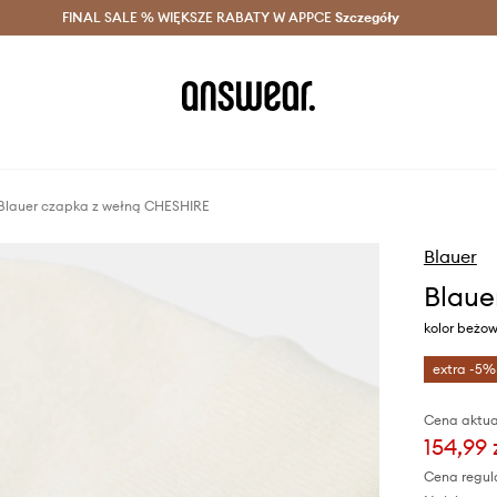
szczędzaj z Answear Club >
FINAL SALE % WIĘKSZE RABATY W APPCE
Dostawa nawet w 24h >
Szczegóły
News
Blauer czapka z wełną CHESHIRE
Blauer
Blaue
kolor beżo
extra -5%
Cena aktua
154,99 
Cena regul