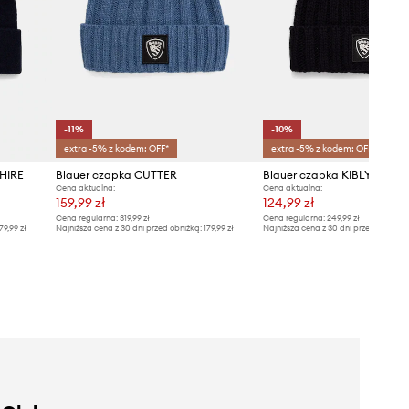
-11%
-10%
extra -5% z kodem: OFF*
extra -5% z kodem: OFF*
SHIRE
Blauer czapka CUTTER
Blauer czapka KIBLY
Cena aktualna:
Cena aktualna:
159,99 zł
124,99 zł
Cena regularna:
319,99 zł
Cena regularna:
249,99 zł
79,99 zł
Najniższa cena z 30 dni przed obniżką:
179,99 zł
Najniższa cena z 30 dni przed obniżką