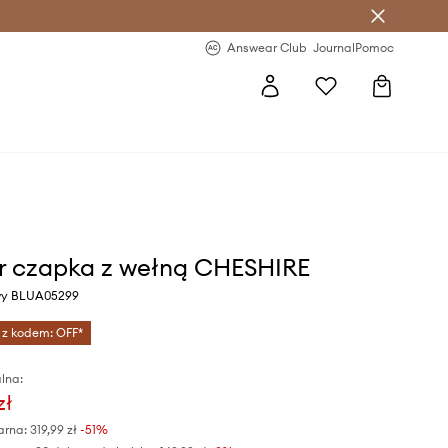
letter >
Regularne nowości >
Answear Club
Journal
Pomoc
r czapka z wełną CHESHIRE
wy BLUA05299
 z kodem: OFF*
lna:
zł
arna:
319,99 zł
-51%