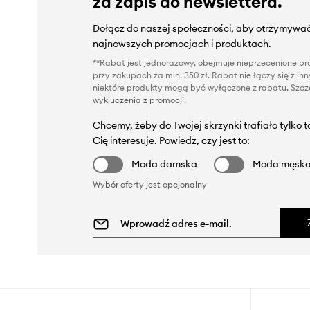
za zapis do newslettera.
Dołącz do naszej społeczności, aby otrzymywać
najnowszych promocjach i produktach.
**Rabat jest jednorazowy, obejmuje nieprzecenione pro
przy zakupach za min. 350 zł. Rabat nie łączy się z i
niektóre produkty mogą być wyłączone z rabatu. Szcze
wykluczenia z promocji
.
Chcemy, żeby do Twojej skrzynki trafiało tylko 
Cię interesuje. Powiedz, czy jest to:
Moda damska
Moda męsk
Wybór oferty jest opcjonalny