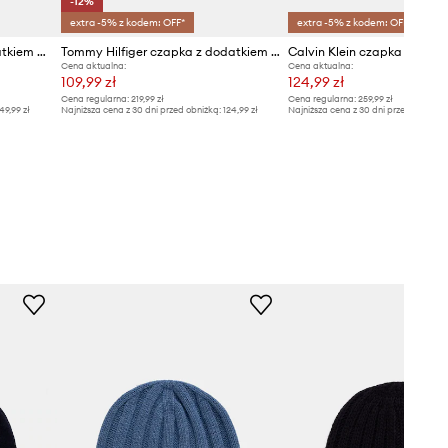
-12%
extra -5% z kodem: OFF*
extra -5% z kodem: OFF*
BOSS Orange czapka z dodatkiem wełny Andern_Hat
Tommy Hilfiger czapka z dodatkiem wełny
Cena aktualna:
Cena aktualna:
109,99 zł
124,99 zł
Cena regularna:
219,99 zł
Cena regularna:
259,99 zł
49,99 zł
Najniższa cena z 30 dni przed obniżką:
124,99 zł
Najniższa cena z 30 dni przed obniżką