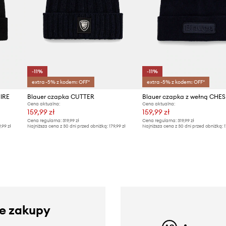
-11%
-11%
extra -5% z kodem: OFF*
extra -5% z kodem: OFF*
IRE
Blauer czapka CUTTER
Blauer czapka z wełną CHE
Cena aktualna:
Cena aktualna:
159,99 zł
159,99 zł
Cena regularna:
319,99 zł
Cena regularna:
319,99 zł
9,99 zł
Najniższa cena z 30 dni przed obniżką:
179,99 zł
Najniższa cena z 30 dni przed obniżką:
1
ze zakupy