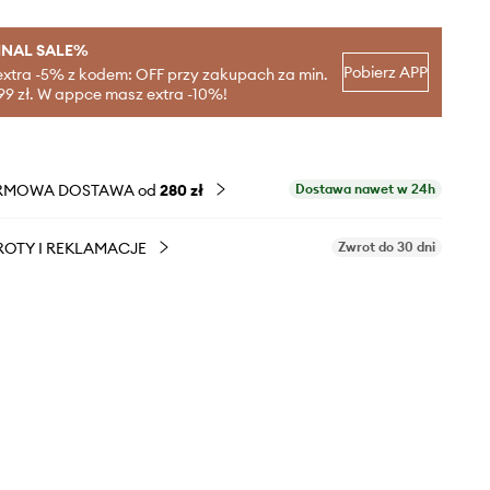
INAL SALE%
Pobierz APP
extra -5% z kodem: OFF przy zakupach za min.
99 zł. W appce masz extra -10%!
RMOWA DOSTAWA od
280 zł
Dostawa nawet w 24h
OTY I REKLAMACJE
Zwrot do 30 dni