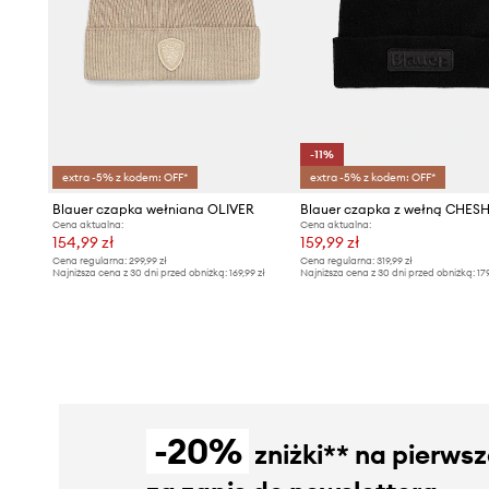
-11%
extra -5% z kodem: OFF*
extra -5% z kodem: OFF*
Blauer czapka wełniana OLIVER
Blauer czapka z wełną CHESH
Cena aktualna:
Cena aktualna:
154,99 zł
159,99 zł
Cena regularna:
299,99 zł
Cena regularna:
319,99 zł
Najniższa cena z 30 dni przed obniżką:
169,99 zł
Najniższa cena z 30 dni przed obniżką:
17
-20%
zniżki** na pierws