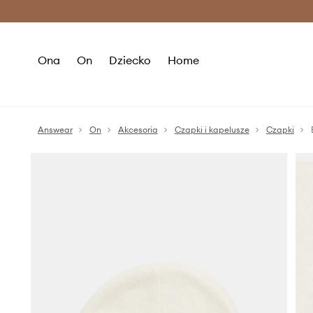
Premium Fashion Benefits >
O
Ona
On
Dziecko
Home
Answear
On
Akcesoria
Czapki i kapelusze
Czapki