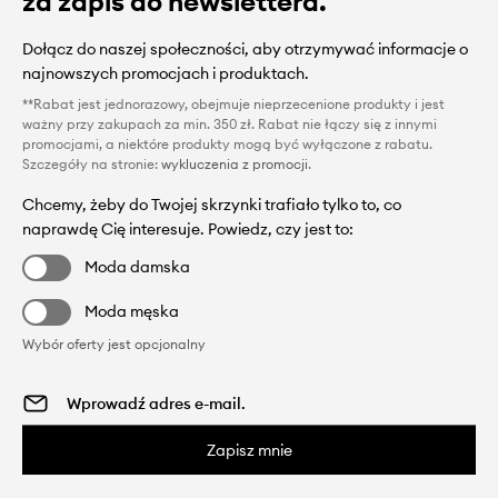
za zapis do newslettera.
Dołącz do naszej społeczności, aby otrzymywać informacje o
najnowszych promocjach i produktach.
**Rabat jest jednorazowy, obejmuje nieprzecenione produkty i jest
ważny przy zakupach za min. 350 zł. Rabat nie łączy się z innymi
promocjami, a niektóre produkty mogą być wyłączone z rabatu.
Szczegóły na stronie:
wykluczenia z promocji
.
Chcemy, żeby do Twojej skrzynki trafiało tylko to, co
naprawdę Cię interesuje. Powiedz, czy jest to:
Moda damska
Moda męska
Wybór oferty jest opcjonalny
Zapisz mnie