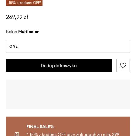
-15% z kodem: OFF*
269,99 zł
Kolor:
multicolor
ONE
Dodaj do koszyka
FINAL SALE%
*-15% z kodem: OFF przy zakupach za min. 399