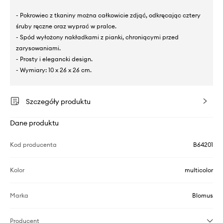
- Pokrowiec z tkaniny można całkowicie zdjąć, odkręcając cztery
śruby ręczne oraz wyprać w pralce.
- Spód wyłożony nakładkami z pianki, chroniącymi przed
zarysowaniami.
- Prosty i elegancki design.
- Wymiary: 10 x 26 x 26 cm.
Szczegóły produktu
Dane produktu
Kod producenta
B64201
Kolor
multicolor
Marka
Blomus
Producent