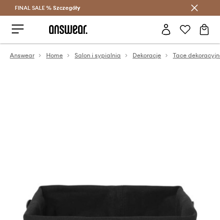
FINAL SALE %
Szczegóły
Oszczędzaj z Answear Club >
Answear
Home
Salon i sypialnia
Dekoracje
Tace dekoracyjn