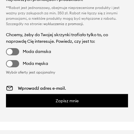
**Rabat jest jednorazowy, obejmuje nieprzecenione produkty i jest
ważny przy zakupach za min. 350 zł. Rabat nie łączy się z innymi
promocjami, a niektóre produkty mogą być wyłączone z rabatu.
Szczegóły na stronie:
wykluczenia z promocji
.
Chcemy, żeby do Twojej skrzynki trafiało tylko to, co
naprawdę Cię interesuje. Powiedz, czy jest to:
Moda damska
Moda męska
Wybór oferty jest opcjonalny
Zapisz mnie