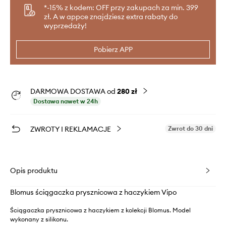
*-15% z kodem: OFF przy zakupach za min. 399
zł. A w appce znajdziesz extra rabaty do
wyprzedaży!
Pobierz APP
DARMOWA DOSTAWA od
280 zł
Dostawa nawet w 24h
ZWROTY I REKLAMACJE
Zwrot do 30 dni
Opis produktu
Blomus ściągaczka prysznicowa z haczykiem Vipo
Ściągaczka prysznicowa z haczykiem z kolekcji Blomus. Model
wykonany z silikonu.