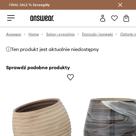
FINAL SALE %
Szczegóły
Oszczędzaj z Answear Club >
Answear
Home
Salon i sypialnia
Doniczki i konewki
Osłonki 
Ten produkt jest aktualnie niedostępny
Sprawdź podobne produkty