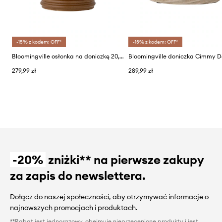
-15% z kodem: OFF*
-15% z kodem: OFF*
Bloomingville osłonka na doniczkę 20,5 x 22,5 cm
279,99 zł
289,99 zł
-20%
zniżki** na pierwsze zakupy
za zapis do newslettera.
Dołącz do naszej społeczności, aby otrzymywać informacje o
najnowszych promocjach i produktach.
**Rabat jest jednorazowy, obejmuje nieprzecenione produkty i jest