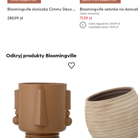
-15% z kodem: OFF*
extra -5% z kodem: OFF*
Bloomingville doniczka Cimmy Deco 22 x 23 x 19 cm
Cena aktualna:
289,99 zł
71,99 zł
Cena regularna:
159,99 zł
Najniższa cena:
79,99 zł
Odkryj produkty Bloomingville