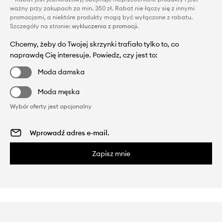
ważny przy zakupach za min. 350 zł. Rabat nie łączy się z innymi
promocjami, a niektóre produkty mogą być wyłączone z rabatu.
Szczegóły na stronie:
wykluczenia z promocji
.
Chcemy, żeby do Twojej skrzynki trafiało tylko to, co
naprawdę Cię interesuje. Powiedz, czy jest to:
Moda damska
Moda męska
Wybór oferty jest opcjonalny
Zapisz mnie