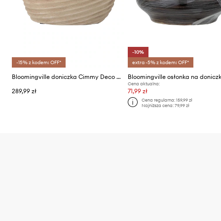
-10%
-15% z kodem: OFF*
extra -5% z kodem: OFF*
Bloomingville doniczka Cimmy Deco 22 x 23 x 19 cm
Cena aktualna:
289,99 zł
71,99 zł
Cena regularna:
159,99 zł
Najniższa cena:
79,99 zł