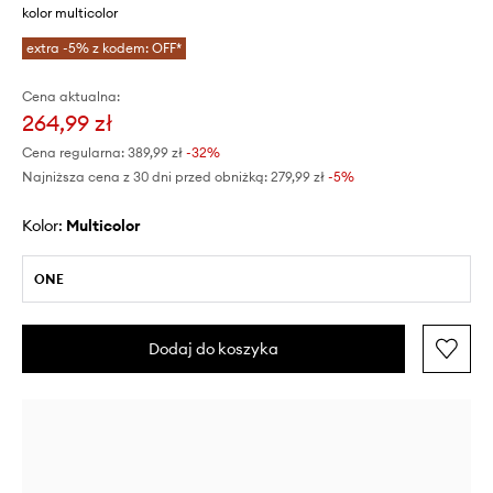
kolor multicolor
extra -5% z kodem: OFF*
Cena aktualna:
264,99 zł
Cena regularna:
389,99 zł
-32%
Najniższa cena z 30 dni przed obniżką:
279,99 zł
 -5%
Kolor:
multicolor
ONE
Dodaj do koszyka