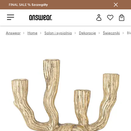
FINAL SALE %
Szczegóły
Oszczędzaj z Answear Club >
Answear
Home
Salon i sypialnia
Dekoracje
Świeczniki