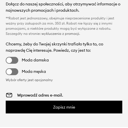
Dołącz do naszej społeczności, aby otrzymywać informacje o
najnowszych promocjach i produktach.
**Rabat jest jednorazowy, obejmuje nieprzecenione produkty i jest
ważny przy zakupach za min. 350 zł. Rabat nie łączy się z innymi
promocjami, a niektóre produkty mogą być wyłączone z rabatu.
Szczegóły na stronie:
wykluczenia z promocji
.
Chcemy, żeby do Twojej skrzynki trafiało tylko to, co
naprawdę Cię interesuje. Powiedz, czy jest to:
Moda damska
Moda męska
Wybór oferty jest opcjonalny
Zapisz mnie