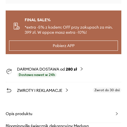
FINAL SALE%
*extra -5% z kodem: OFF przy zakupach za min.
399 zł. W appce masz extra -10%!
Pobierz APP
DARMOWA DOSTAWA od
280 zł
Dostawa nawet w 24h
ZWROTY I REKLAMACJE
Zwrot do 30 dni
Opis produktu
Bloomingville świecznik dekoracyjny Medusa