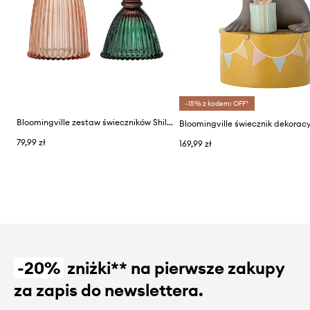
-15% z kodem: OFF*
Bloomingville zestaw świeczników Shilo 9 /15 cm 2-pack
Bloomingville świecznik dekorac
79,99 zł
169,99 zł
-20%
zniżki** na pierwsze zakupy
za zapis do newslettera.