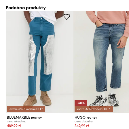
Podobne produkty
-50%
extra -5% z kodem: OFF*
extra -5% z kodem: OFF*
BLUEMARBLE jeansy
HUGO jeansy
Cena aktualna:
Cena aktualna:
489,99 zł
349,99 zł