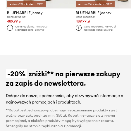
extra -5% z kodem: OFF*
extra -5% z kodem: OFF*
BLUEMARBLE jeansy
BLUEMARBLE jeansy
Cena aktualna:
Cena aktualna:
489,99 zł
489,99 zł
Cena regularna:
1459,90 zł
Cena regularna:
1459,90 zł
Najniższa cena:
519,99 zł
Najniższa cena:
519,99 zł
-20%
zniżki** na pierwsze zakupy
za zapis do newslettera.
Dołącz do naszej społeczności, aby otrzymywać informacje o
najnowszych promocjach i produktach.
**Rabat jest jednorazowy, obejmuje nieprzecenione produkty i jest
ważny przy zakupach za min. 350 zł. Rabat nie łączy się z innymi
promocjami, a niektóre produkty mogą być wyłączone z rabatu.
Szczegóły na stronie:
wykluczenia z promocji
.