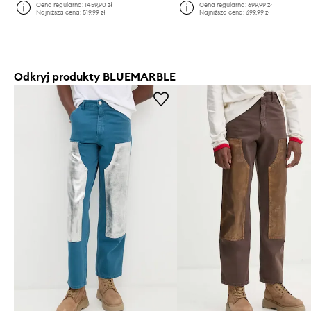
Cena regularna:
1459,90 zł
Cena regularna:
699,99 zł
Najniższa cena:
519,99 zł
Najniższa cena:
699,99 zł
Odkryj produkty BLUEMARBLE