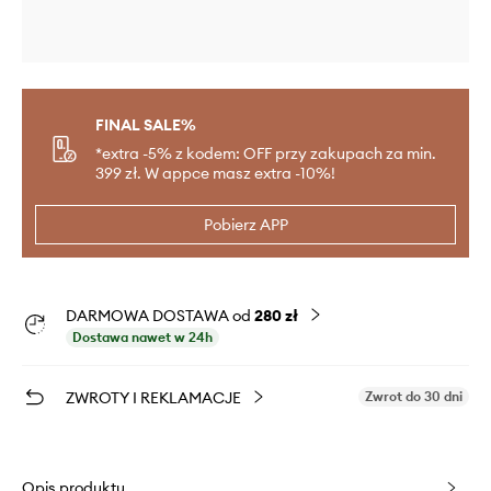
FINAL SALE%
*extra -5% z kodem: OFF przy zakupach za min.
399 zł. W appce masz extra -10%!
Pobierz APP
DARMOWA DOSTAWA od
280 zł
Dostawa nawet w 24h
ZWROTY I REKLAMACJE
Zwrot do 30 dni
Opis produktu