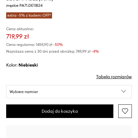
męskie PA71.DE11B24
extra -5% z kodem: OFF*
Cena aktualna:
719,99 zł
Cena regularna:
1459,90 zł
-50%
Najniższa cena z 30 dni przed obniżką:
749,99 zł
 -4%
Kolor:
niebieski
Tabela rozmiarów
Wybierz rozmiar
Dodaj do koszyka