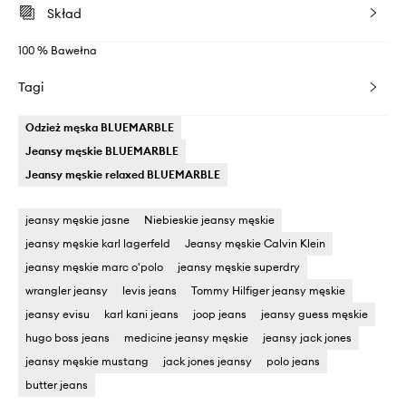
Skład
100 % Bawełna
Tagi
Odzież męska BLUEMARBLE
Jeansy męskie BLUEMARBLE
Jeansy męskie relaxed BLUEMARBLE
jeansy męskie jasne
Niebieskie jeansy męskie
jeansy męskie karl lagerfeld
Jeansy męskie Calvin Klein
jeansy męskie marc o'polo
jeansy męskie superdry
wrangler jeansy
levis jeans
Tommy Hilfiger jeansy męskie
jeansy evisu
karl kani jeans
joop jeans
jeansy guess męskie
hugo boss jeans
medicine jeansy męskie
jeansy jack jones
jeansy męskie mustang
jack jones jeansy
polo jeans
butter jeans