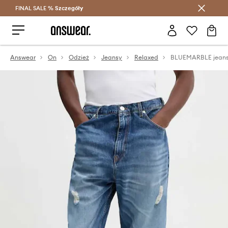
FINAL SALE %
Szczegóły
Oszczędzaj z Answear Club >
Answear
On
Odzież
Jeansy
Relaxed
BLUEMARBLE jean