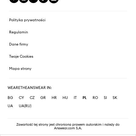
Polityka prywatności
Regulamin
Dane firmy
Twoje Cookies
Mapa strony
WEARETHEANSWEAR IN:
BG
CY
CZ
GR
HR
HU
IT
PL
RO
SI
SK
UA
UA(RU)
Zawartość tej strony jest chroniona prawem autorskim i należy do
Answear.com S.A.