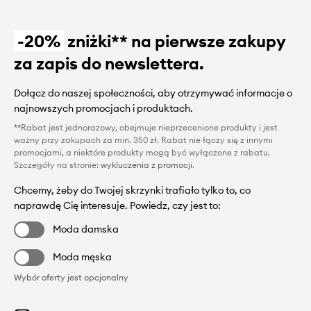
-20%
zniżki** na pierwsze zakupy
za zapis do newslettera.
Dołącz do naszej społeczności, aby otrzymywać informacje o
najnowszych promocjach i produktach.
**Rabat jest jednorazowy, obejmuje nieprzecenione produkty i jest
ważny przy zakupach za min. 350 zł. Rabat nie łączy się z innymi
promocjami, a niektóre produkty mogą być wyłączone z rabatu.
Szczegóły na stronie:
wykluczenia z promocji
.
Chcemy, żeby do Twojej skrzynki trafiało tylko to, co
naprawdę Cię interesuje. Powiedz, czy jest to:
Moda damska
Moda męska
Wybór oferty jest opcjonalny