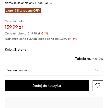
damskie kolor zielony IBZ.0011.WRS
extra -5% z kodem: OFF*
Cena aktualna:
159,99 zł
Cena regularna:
349,99 zł
-54%
Najniższa cena z 30 dni przed obniżką:
169,99 zł
 -5%
Kolor:
zielony
Tabela rozmiarów
Wybierz rozmiar
Dodaj do koszyka