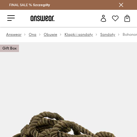
FINAL SALE %
Szczegóły
Oszczędzaj z Answear Club >
Answear
Ona
Obuwie
Klapki i sandały
Sandały
Bohonom
Gift Box