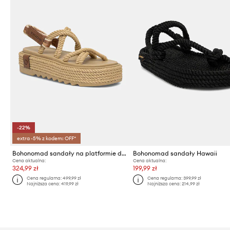
-22%
extra -5% z kodem: OFF*
Bohonomad sandały na platformie damskie TAHITI
Bohonomad sandały Hawaii
Cena aktualna:
Cena aktualna:
324,99 zł
199,99 zł
Cena regularna:
499,99 zł
Cena regularna:
399,99 zł
Najniższa cena:
419,99 zł
Najniższa cena:
214,99 zł