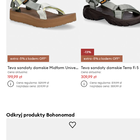
-13%
extra -5% z kodem: OFF*
extra -5% z kodem: OFF*
Teva sandały damskie Midform Universal
Cena aktualna:
Cena aktualna:
199,99 zł
309,99 zł
Cena regularna:
329,99 zł
Cena regularna:
519,99 zł
Najniższa cena:
209,99 zł
Najniższa cena:
359,99 zł
Odkryj produkty Bohonomad