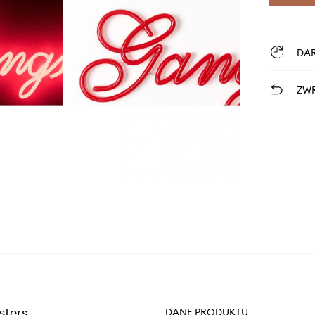
DA
ZWR
sters
DANE PRODUKTU