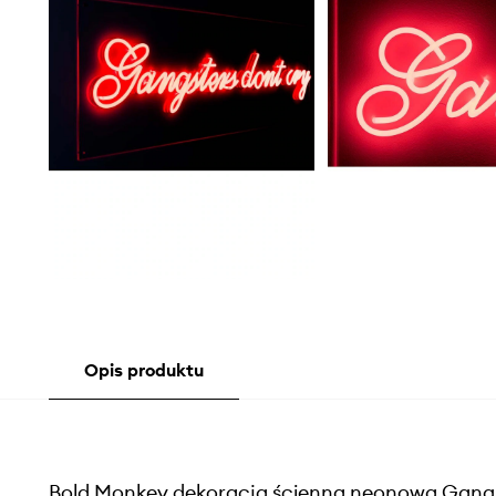
Opis produktu
Bold Monkey dekoracja ścienna neonowa Gang