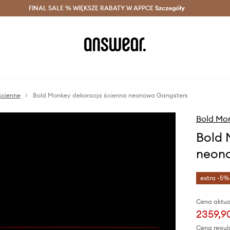
szczędzaj z Answear Club >
FINAL SALE % WIĘKSZE RABATY W APPCE
Dostawa nawet w 24h >
Szczegóły
News
ścienne
Bold Monkey dekoracja ścienna neonowa Gangsters
Bold Mo
Bold 
neon
extra -5%
Cena aktua
2359,90
Cena regul