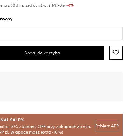
ena z 30 dni przed obniżką:
2479,90 zł
 -4%
erwony
Dodaj do koszyka
INAL SALE%
Pobierz APP
extra -5% z kodem: OFF przy zakupach za min.
99 zł. W appce masz extra -10%!