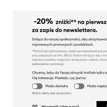
-20%
zniżki** na pierws
za zapis do newslettera.
Dołącz do naszej społeczności, aby otrzymywać
najnowszych promocjach i produktach.
**Rabat jest jednorazowy, obejmuje nieprzecenione pro
przy zakupach za min. 350 zł. Rabat nie łączy się z i
niektóre produkty mogą być wyłączone z rabatu. Szcze
wykluczenia z promocji
.
Chcemy, żeby do Twojej skrzynki trafiało tylko 
Cię interesuje. Powiedz, czy jest to:
Moda damska
Moda męsk
Wybór oferty jest opcjonalny