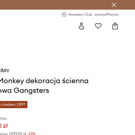
letter >
Regularne nowości >
Answear Club
Journal
Pomoc
nkey
Monkey dekoracja ścienna
owa Gangsters
 z kodem: OFF*
lna:
 zł
arna:
2999,90 zł
-21%