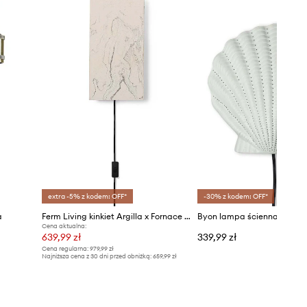
extra -5% z kodem: OFF*
-30% z kodem: OFF*
a
Ferm Living kinkiet Argilla x Fornace Brioni Danish
Byon lampa ścienna Kenda
Cena aktualna:
639,99 zł
339,99 zł
Cena regularna:
979,99 zł
Najniższa cena z 30 dni przed obniżką:
659,99 zł