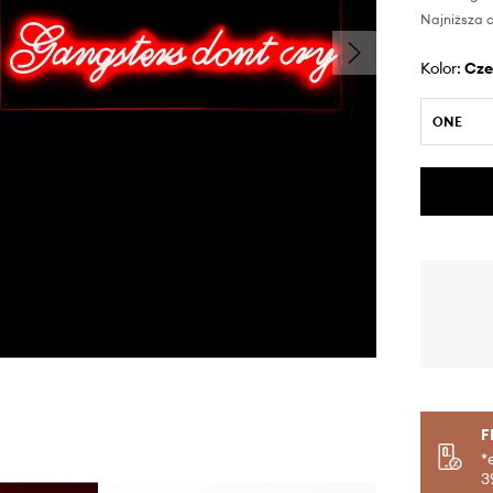
Najniższa c
Kolor:
cz
ONE
F
*
3