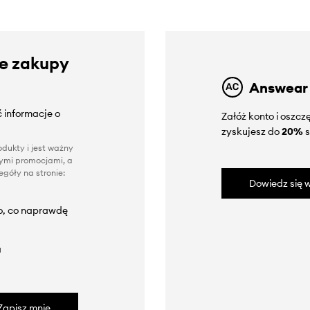
ze zakupy
Answear
 informacje o
Załóż konto i oszc
zyskujesz do
20%
s
dukty i jest ważny
nnymi promocjami, a
góły na stronie:
Dowiedz się w
to, co naprawdę
a
Zapisz mnie