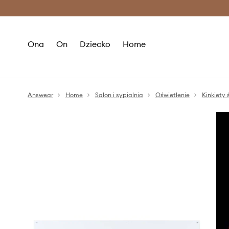
Premium Fashion Benefits >
O
Ona
On
Dziecko
Home
Answear
Home
Salon i sypialnia
Oświetlenie
Kinkiety 