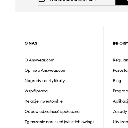
O NAS
INFOR
O Answear.com
Regulam
Opinie o Answear.com
Pozosta
Nagrody i certyfikaty
Blog
Współpraca
Program
Relacje inwestorskie
Aplika
Odpowiedzialność społeczna
Zasady 
Zgłaszanie naruszeń (whistleblowing)
Utyliza