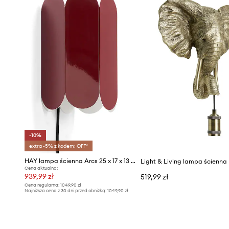
-10%
extra -5% z kodem: OFF*
HAY lampa ścienna Arcs 25 x 17 x 13 cm
Light & Living lampa ścienna
Cena aktualna:
939,99 zł
519,99 zł
Cena regularna:
1049,90 zł
Najniższa cena z 30 dni przed obniżką:
1049,90 zł