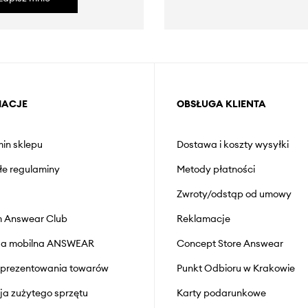
MACJE
OBSŁUGA KLIENTA
in sklepu
Dostawa i koszty wysyłki
łe regulaminy
Metody płatności
Zwroty/odstąp od umowy
 Answear Club
Reklamacje
cja mobilna ANSWEAR
Concept Store Answear
prezentowania towarów
Punkt Odbioru w Krakowie
cja zużytego sprzętu
Karty podarunkowe