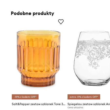
Podobne produkty
-15% z kodem: OFF*
extra -5% z kodem: OFF*
Salt&Pepper zestaw szklanek Tone 300 ml 4-pack
Cena aktualna: