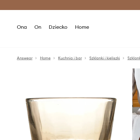
Premium Fashion Benefits >
O
Ona
On
Dziecko
Home
Answear
Home
Kuchnia i bar
Szklanki i kieliszki
Szklank