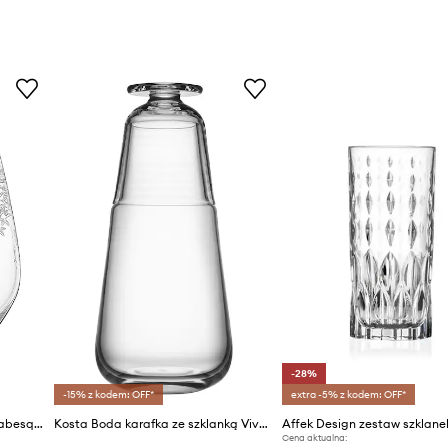
-28%
-15% z kodem: OFF*
extra -5% z kodem: OFF*
Spiegelau zestaw szklanek Arabesque 460 ml 2-pack
Kosta Boda karafka ze szklanką Viva 900 / 200 ml
Cena aktualna: