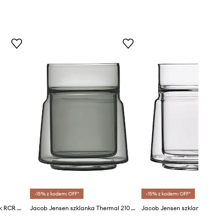
-15% z kodem: OFF*
-15% z kodem: OFF*
Affek Design zestaw szklanek RCR Marylin 350 ml 6-pack
Jacob Jensen szklanka Thermal 210 ml