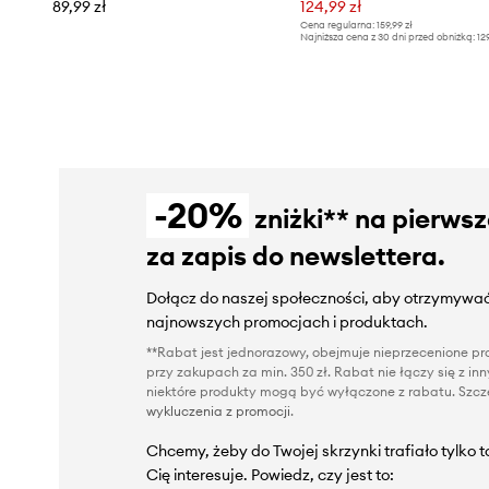
89,99 zł
124,99 zł
Cena regularna:
159,99 zł
Najniższa cena z 30 dni przed obniżką:
12
-20%
zniżki** na pierws
za zapis do newslettera.
Dołącz do naszej społeczności, aby otrzymywać
najnowszych promocjach i produktach.
**Rabat jest jednorazowy, obejmuje nieprzecenione pro
przy zakupach za min. 350 zł. Rabat nie łączy się z i
niektóre produkty mogą być wyłączone z rabatu. Szcze
wykluczenia z promocji
.
Chcemy, żeby do Twojej skrzynki trafiało tylko 
Cię interesuje. Powiedz, czy jest to: