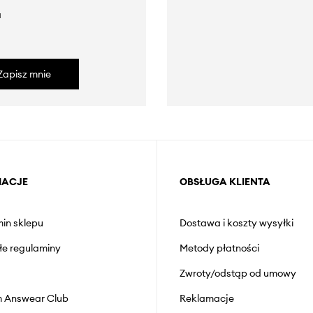
a
Zapisz mnie
MACJE
OBSŁUGA KLIENTA
in sklepu
Dostawa i koszty wysyłki
łe regulaminy
Metody płatności
Zwroty/odstąp od umowy
 Answear Club
Reklamacje