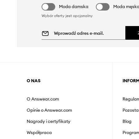
Moda damska
Moda męsk
Wybór oferty jest opcjonalny
O NAS
INFOR
O Answear.com
Regulam
Opinie o Answear.com
Pozosta
Nagrody i certyfikaty
Blog
Współpraca
Program