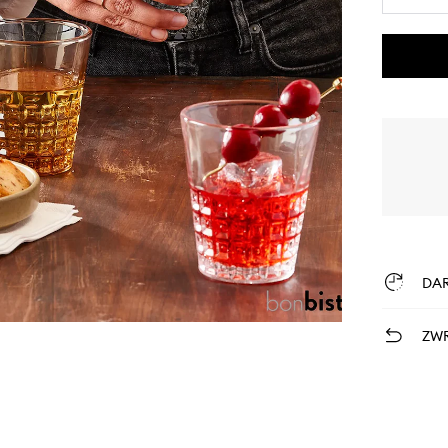
DA
ZWR