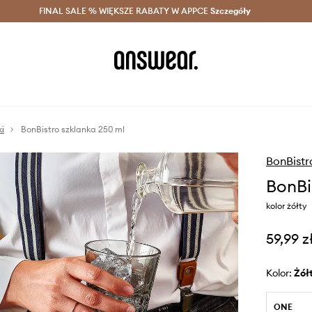
szczędzaj z Answear Club >
FINAL SALE % WIĘKSZE RABATY W APPCE
Dostawa nawet w 24h >
Szczegóły
News
i
BonBistro szklanka 250 ml
BonBistr
BonBi
kolor żółty
59,99 z
Kolor:
żół
ONE