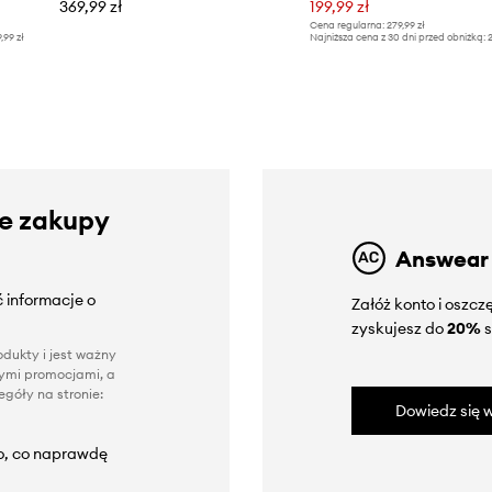
369,99 zł
199,99 zł
Cena regularna:
279,99 zł
9,99 zł
Najniższa cena z 30 dni przed obniżką:
2
ze zakupy
Answear
 informacje o
Załóż konto i oszc
zyskujesz do
20%
s
dukty i jest ważny
nnymi promocjami, a
góły na stronie:
Dowiedz się w
to, co naprawdę