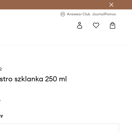
letter >
Regularne nowości >
Answear Club
Journal
Pomoc
o
stro szklanka 250 ml
ł
ty