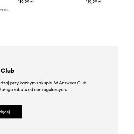
119,99 zł
119,99 zł
79,99 zł
 Club
zędzaj przy każdym zakupie. W Answear Club
tałego rabatu od cen regularnych.
ięcej