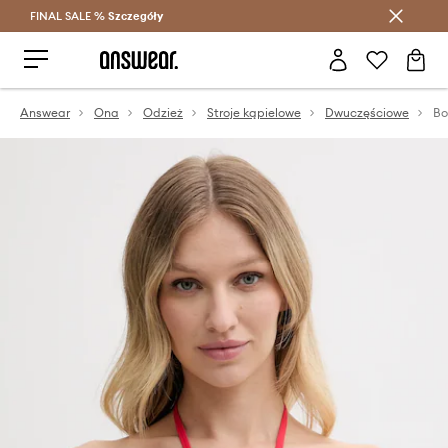
FINAL SALE %
Szczegóły
Oszczędzaj z Answear Club >
Answear
Ona
Odzież
Stroje kąpielowe
Dwuczęściowe
Bo