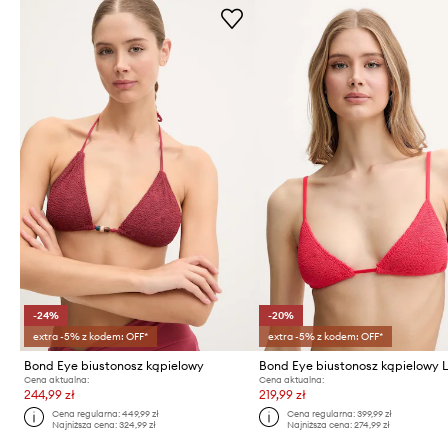
-24%
-20%
extra -5% z kodem: OFF*
extra -5% z kodem: OFF*
Bond Eye biustonosz kąpielowy
Cena aktualna:
Cena aktualna:
244,99 zł
219,99 zł
Cena regularna:
449,99 zł
Cena regularna:
399,99 zł
Najniższa cena:
324,99 zł
Najniższa cena:
274,99 zł