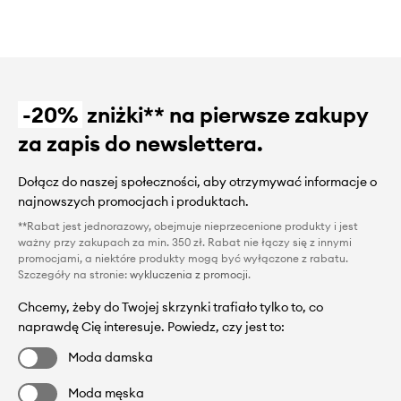
-20%
zniżki** na pierwsze zakupy
za zapis do newslettera.
Dołącz do naszej społeczności, aby otrzymywać informacje o
najnowszych promocjach i produktach.
**Rabat jest jednorazowy, obejmuje nieprzecenione produkty i jest
ważny przy zakupach za min. 350 zł. Rabat nie łączy się z innymi
promocjami, a niektóre produkty mogą być wyłączone z rabatu.
Szczegóły na stronie:
wykluczenia z promocji
.
Chcemy, żeby do Twojej skrzynki trafiało tylko to, co
naprawdę Cię interesuje. Powiedz, czy jest to:
Moda damska
Moda męska