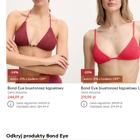
-24%
-20%
extra -5% z kodem: OFF*
extra -5% z kodem: OFF*
Bond Eye biustonosz kąpielowy
Cena aktualna:
Cena aktualna:
244,99 zł
219,99 zł
Cena regularna:
449,99 zł
Cena regularna:
399,99 zł
Najniższa cena:
324,99 zł
Najniższa cena:
274,99 zł
Odkryj produkty Bond Eye