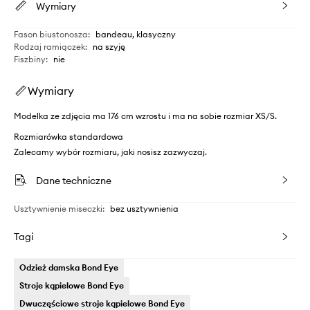
Wymiary
Fason biustonosza
:
bandeau, klasyczny
Rodzaj ramiączek
:
na szyję
Fiszbiny
:
nie
Wymiary
Modelka ze zdjęcia ma 176 cm wzrostu i ma na sobie rozmiar XS/S.
Rozmiarówka standardowa
Zalecamy wybór rozmiaru, jaki nosisz zazwyczaj.
Dane techniczne
Usztywnienie miseczki
:
bez usztywnienia
Tagi
Odzież damska Bond Eye
Stroje kąpielowe Bond Eye
Dwuczęściowe stroje kąpielowe Bond Eye