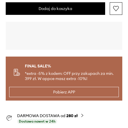
Dodaj do koszyka
FINAL SALE%
*extra -5% z kodem: OFF przy zakupach za min.
399 zł. W appce masz extra -10%!
Pobierz APP
DARMOWA DOSTAWA od
280 zł
Dostawa nawet w 24h