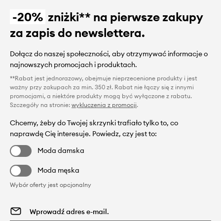
-20%
zniżki** na pierwsze zakupy
za zapis do newslettera.
Dołącz do naszej społeczności, aby otrzymywać informacje o
najnowszych promocjach i produktach.
**Rabat jest jednorazowy, obejmuje nieprzecenione produkty i jest
ważny przy zakupach za min. 350 zł. Rabat nie łączy się z innymi
promocjami, a niektóre produkty mogą być wyłączone z rabatu.
Szczegóły na stronie:
wykluczenia z promocji
.
Chcemy, żeby do Twojej skrzynki trafiało tylko to, co
naprawdę Cię interesuje. Powiedz, czy jest to:
Moda damska
Moda męska
Wybór oferty jest opcjonalny