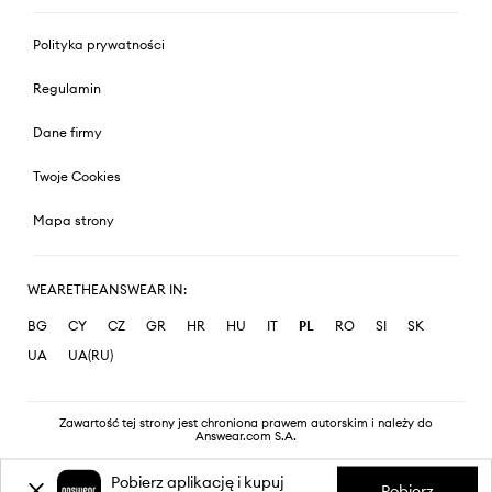
Polityka prywatności
Regulamin
Dane firmy
Twoje Cookies
Mapa strony
WEARETHEANSWEAR IN:
BG
CY
CZ
GR
HR
HU
IT
PL
RO
SI
SK
UA
UA(RU)
Zawartość tej strony jest chroniona prawem autorskim i należy do
Answear.com S.A.
Pobierz aplikację i kupuj
Pobierz