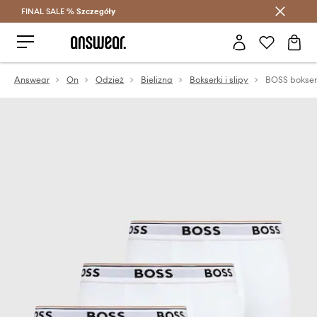
FINAL SALE %
Szczegóły
Oszczędzaj z Answear Club >
Answear
On
Odzież
Bielizna
Bokserki i slipy