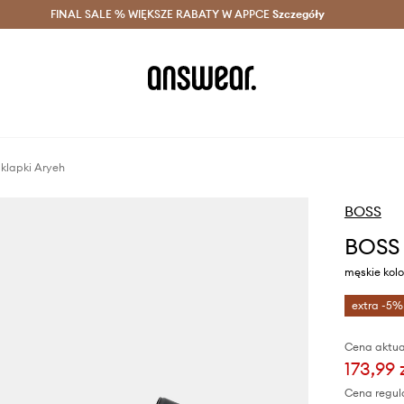
szczędzaj z Answear Club >
FINAL SALE % WIĘKSZE RABATY W APPCE
Dostawa nawet w 24h >
Szczegóły
News
klapki Aryeh
BOSS
BOSS 
męskie kol
extra -5%
Cena aktua
173,99 
Cena regul