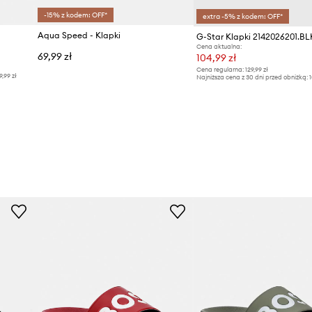
-15% z kodem: OFF*
extra -5% z kodem: OFF*
Aqua Speed - Klapki
G-Star Klapki 2142026201.B
Cena aktualna:
69,99 zł
104,99 zł
Cena regularna:
129,99 zł
9,99 zł
Najniższa cena z 30 dni przed obniżką:
1