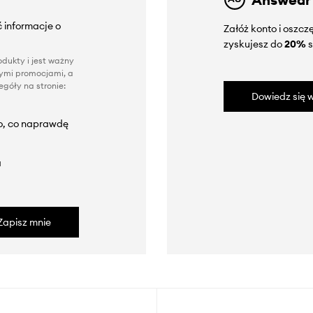
 informacje o
Załóż konto i oszc
zyskujesz do
20%
s
dukty i jest ważny
nnymi promocjami, a
góły na stronie:
Dowiedz się w
to, co naprawdę
a
Zapisz mnie