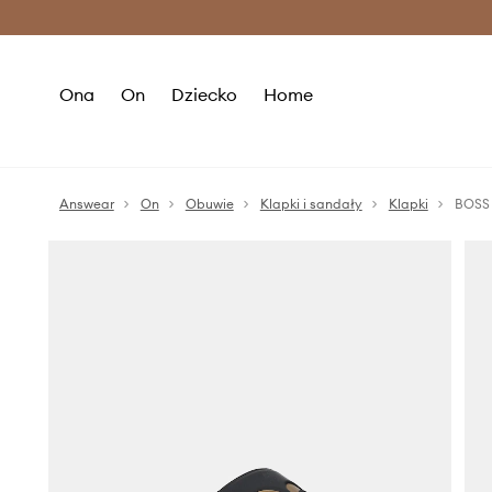
Premium Fashion Benefits >
O
Ona
On
Dziecko
Home
Answear
On
Obuwie
Klapki i sandały
Klapki
BOSS 