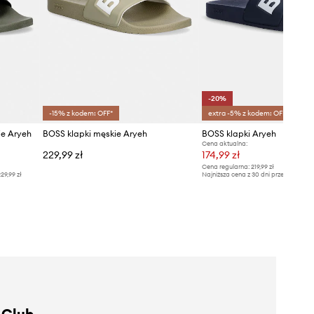
-20%
-15% z kodem: OFF*
extra -5% z kodem: OFF*
e Aryeh
BOSS klapki męskie Aryeh
BOSS klapki Aryeh
Cena aktualna:
229,99 zł
174,99 zł
Cena regularna:
219,99 zł
29,99 zł
Najniższa cena z 30 dni przed obniżką
 Club