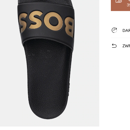
3
DA
ZWR