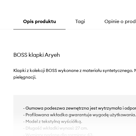
Opis produktu
Tagi
Opinie o prod
BOSS klapki Aryeh
Klapki z kolekcji BOSS wykonane z materiału syntetycznego. 
pielęgnacji.
- Gumowa podeszwa zewnętrzna jest wytrzymała i odpor
- Profilowana wkładka gwarantuje wygodę użytkowania
- Model z tekstylną wyściółką.
- Długość wkładki wynosi: 27 cm.
- Wymiary podane dla rozmiaru: 43.