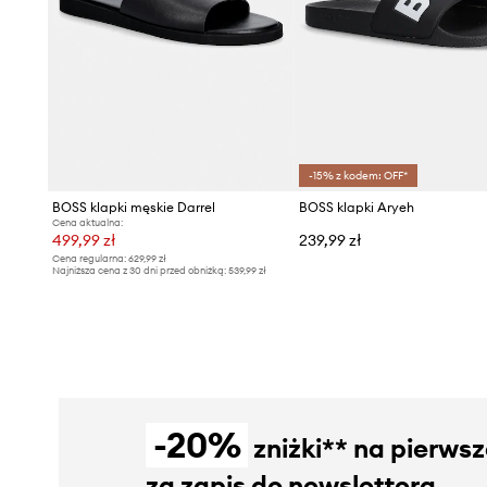
-15% z kodem: OFF*
BOSS klapki męskie Darrel
BOSS klapki Aryeh
Cena aktualna:
499,99 zł
239,99 zł
Cena regularna:
629,99 zł
Najniższa cena z 30 dni przed obniżką:
539,99 zł
-20%
zniżki** na pierws
za zapis do newslettera.