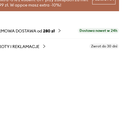
99 zł. W appce masz extra -10%!
RMOWA DOSTAWA od
280 zł
Dostawa nawet w 24h
OTY I REKLAMACJE
Zwrot do 30 dni