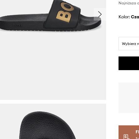
Najniższa c
Kolor:
cz
Wybierz 
F
*