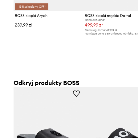
-15% z kodem: OFF*
BOSS klapki Aryeh
BOSS klapki męskie Darrel
Cena aktualna:
239,99 zł
499,99 zł
Cena regularna:
629,99 zł
Najniższa cena z 30 dni przed obniżką:
53
Odkryj produkty BOSS