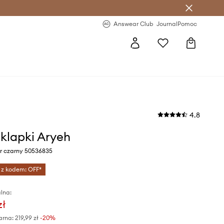
letter >
Regularne nowości >
Answear Club
Journal
Pomoc
4.8
klapki Aryeh
or czarny 50536835
 z kodem: OFF*
lna:
zł
arna:
219,99 zł
-20%