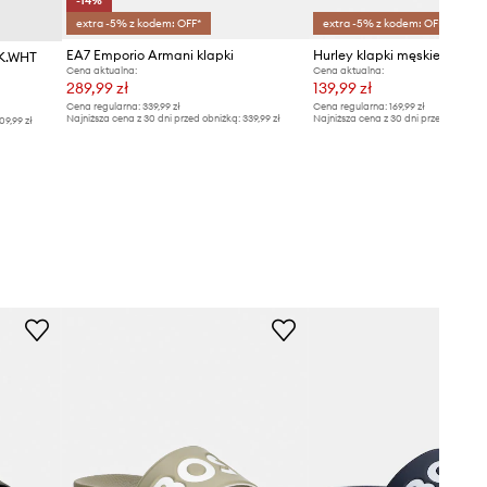
-14%
extra -5% z kodem: OFF*
extra -5% z kodem: OFF*
EA7 Emporio Armani klapki
Hurley klapki męskie
LK.WHT
Cena aktualna:
Cena aktualna:
289,99 zł
139,99 zł
Cena regularna:
339,99 zł
Cena regularna:
169,99 zł
Najniższa cena z 30 dni przed obniżką:
339,99 zł
Najniższa cena z 30 dni przed obniżką
09,99 zł