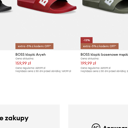
-13%
extra -5% z kodem: OFF*
extra -5% z kodem: OFF*
BOSS klapki Aryeh
BOSS klapki basenowe męski
Cena aktualna:
Cena aktualna:
159,99 zł
199,99 zł
Cena regularna:
229,99 zł
Cena regularna:
229,99 zł
Najniższa cena z 30 dni przed obniżką:
169,99 zł
Najniższa cena z 30 dni przed obniżką:
2
ze zakupy
Answear