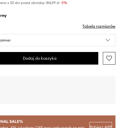
ena z 30 dni przed obniżką:
184,99 zł
 -5%
arny
Tabela rozmiarów
rozmiar
Dodaj do koszyka
INAL SALE%
Pobierz APP
extra -5% z kodem: OFF przy zakupach za min.