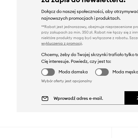
Dołącz do naszej społeczności, aby otrzymywać
najnowszych promocjach i produktach.
**Rabat jest jednorazowy, obejmuje nieprzecenione pro
przy zakupach za min. 350 zł. Rabat nie łączy się z i
niektóre produkty mogą być wyłączone z rabatu. Szcze
wykluczenia z promocji
.
Chcemy, żeby do Twojej skrzynki trafiało tylko 
Cię interesuje. Powiedz, czy jest to:
Moda damska
Moda męsk
Wybór oferty jest opcjonalny