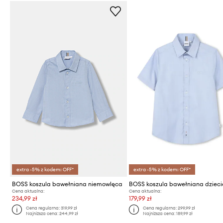
extra -5% z kodem: OFF*
extra -5% z kodem: OFF*
BOSS koszula bawełniana niemowlęca
BOSS koszula bawełniana dziec
Cena aktualna:
Cena aktualna:
234,99 zł
179,99 zł
Cena regularna:
319,99 zł
Cena regularna:
299,99 zł
Najniższa cena:
244,99 zł
Najniższa cena:
189,99 zł