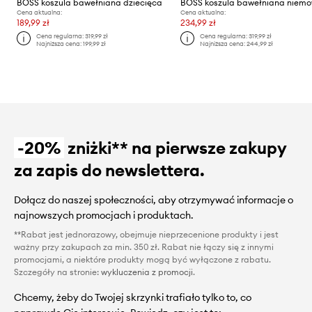
BOSS koszula bawełniana dziecięca
BOSS koszula bawełniana niem
Cena aktualna:
Cena aktualna:
189,99 zł
234,99 zł
Cena regularna:
319,99 zł
Cena regularna:
319,99 zł
Najniższa cena:
199,99 zł
Najniższa cena:
244,99 zł
-20%
zniżki** na pierwsze zakupy
za zapis do newslettera.
Dołącz do naszej społeczności, aby otrzymywać informacje o
najnowszych promocjach i produktach.
**Rabat jest jednorazowy, obejmuje nieprzecenione produkty i jest
ważny przy zakupach za min. 350 zł. Rabat nie łączy się z innymi
promocjami, a niektóre produkty mogą być wyłączone z rabatu.
Szczegóły na stronie:
wykluczenia z promocji
.
Chcemy, żeby do Twojej skrzynki trafiało tylko to, co