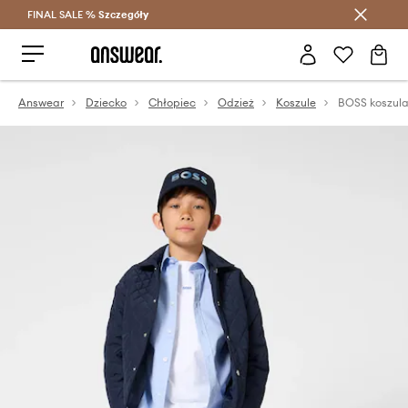
FINAL SALE %
Szczegóły
Oszczędzaj z Answear Club >
Answear
Dziecko
Chłopiec
Odzież
Koszule