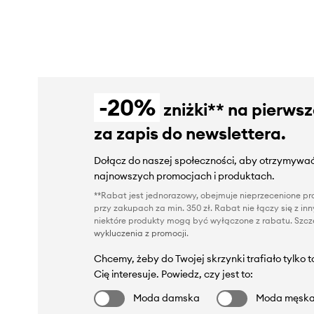
-20%
zniżki** na pierws
za zapis do newslettera.
Dołącz do naszej społeczności, aby otrzymywać
najnowszych promocjach i produktach.
**Rabat jest jednorazowy, obejmuje nieprzecenione pro
przy zakupach za min. 350 zł. Rabat nie łączy się z i
niektóre produkty mogą być wyłączone z rabatu. Szcze
wykluczenia z promocji
.
Chcemy, żeby do Twojej skrzynki trafiało tylko 
Cię interesuje. Powiedz, czy jest to:
Moda damska
Moda męsk