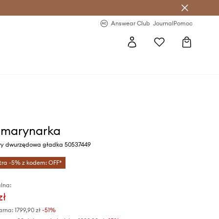
letter >
Regularne nowości >
Answear Club
Journal
Pomoc
 marynarka
wy dwurzędowa gładka 50537449
tra -5% z kodem: OFF*
lna:
zł
arna:
1799,90 zł
-51%