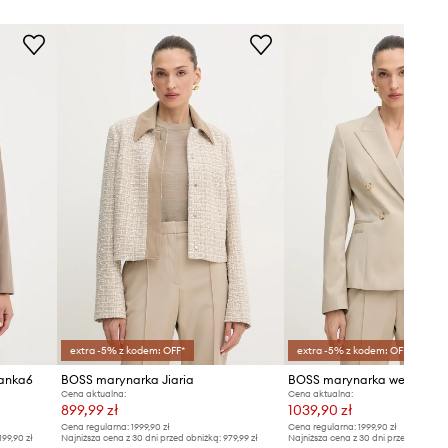
extra -5% z kodem: OFF*
extra -5% z kodem: OFF*
anka6
BOSS marynarka Jiaria
BOSS marynarka wełniana 
Cena aktualna:
Cena aktualna:
899,99 zł
1039,90 zł
Cena regularna:
1999,90 zł
Cena regularna:
1999,90 zł
199,90 zł
Najniższa cena z 30 dni przed obniżką:
979,99 zł
Najniższa cena z 30 dni przed obniżką