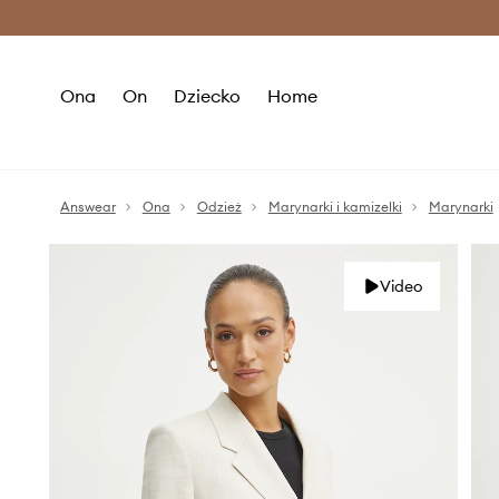
Premium Fashion Benefits >
O
Ona
On
Dziecko
Home
Answear
Ona
Odzież
Marynarki i kamizelki
Marynarki
Video