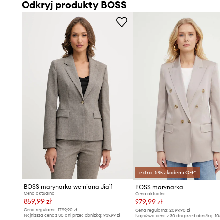
Odkryj produkty BOSS
extra -5% z kodem: OFF*
BOSS marynarka wełniana Jia11
BOSS marynarka
Cena aktualna:
Cena aktualna:
859,99 zł
979,99 zł
Cena regularna:
1799,90 zł
Cena regularna:
2099,90 zł
Najniższa cena z 30 dni przed obniżką:
939,99 zł
Najniższa cena z 30 dni przed obniżką:
10