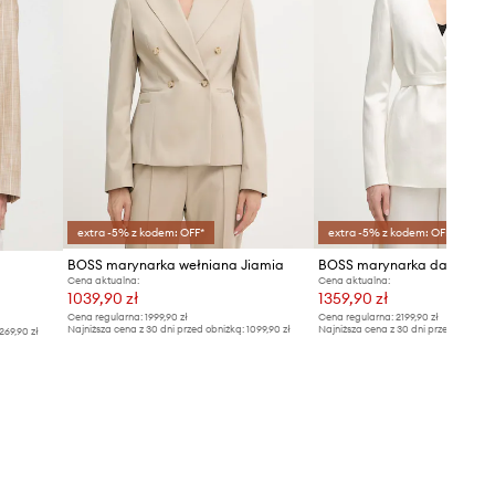
extra -5% z kodem: OFF*
extra -5% z kodem: OFF*
BOSS marynarka wełniana Jiamia
BOSS marynarka damska Ji
Cena aktualna:
Cena aktualna:
1039,90 zł
1359,90 zł
Cena regularna:
1999,90 zł
Cena regularna:
2199,90 zł
Najniższa cena z 30 dni przed obniżką:
1099,90 zł
Najniższa cena z 30 dni przed obniżką
269,90 zł