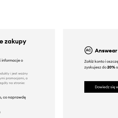
ze zakupy
Answear
 informacje o
Załóż konto i oszc
zyskujesz do
20%
s
dukty i jest ważny
nnymi promocjami, a
góły na stronie:
Dowiedz się w
to, co naprawdę
a