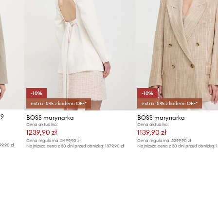
-10%
-10%
extra -5% z kodem: OFF*
extra -5% z kodem: OFF*
a9
BOSS marynarka
BOSS marynarka
Cena aktualna:
Cena aktualna:
1239,90 zł
1139,90 zł
Cena regularna:
2499,90 zł
Cena regularna:
2299,90 zł
99,90 zł
Najniższa cena z 30 dni przed obniżką:
1379,90 zł
Najniższa cena z 30 dni przed obniżką:
1