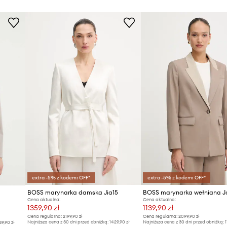
extra -5% z kodem: OFF*
extra -5% z kodem: OFF*
BOSS marynarka damska Jia15
BOSS marynarka wełniana J
Cena aktualna:
Cena aktualna:
1359,90 zł
1139,90 zł
Cena regularna:
2199,90 zł
Cena regularna:
2099,90 zł
Najniższa cena z 30 dni przed obniżką:
1429,90 zł
Najniższa cena z 30 dni przed obniżką:
1
39,90 zł