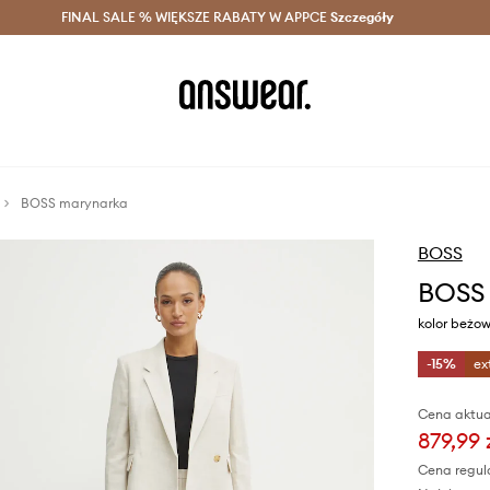
szczędzaj z Answear Club >
FINAL SALE % WIĘKSZE RABATY W APPCE
Dostawa nawet w 24h >
Szczegóły
News
BOSS marynarka
BOSS
BOSS
kolor beżo
-15%
ex
Cena aktua
879,99 
Cena regul