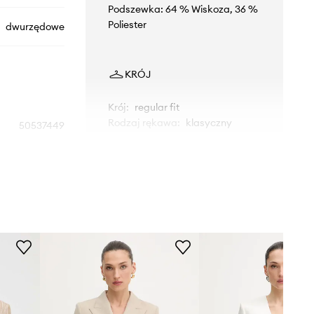
Podszewka: 64 % Wiskoza, 36 %
Poliester
dwurzędowe
KRÓJ
Krój
:
regular fit
Rodzaj rękawa
:
klasyczny
50537449
beżowy
WYMIARY
BOSS
Modelka ze zdjęcia ma 180 cm
wzrostu i ma na sobie rozmiar 36.
Rozmiarówka standardowa
Zalecamy wybór rozmiaru, jaki nosisz
zazwyczaj.
Tabela rozmiarów