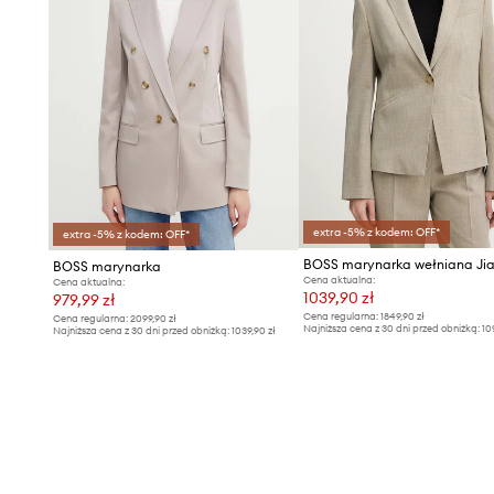
extra -5% z kodem: OFF*
extra -5% z kodem: OFF*
BOSS marynarka wełniana Ji
BOSS marynarka
Cena aktualna:
Cena aktualna:
1039,90 zł
979,99 zł
Cena regularna:
1849,90 zł
Cena regularna:
2099,90 zł
Najniższa cena z 30 dni przed obniżką:
10
Najniższa cena z 30 dni przed obniżką:
1039,90 zł