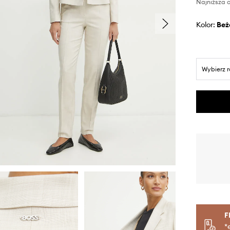
Najniższa c
Kolor:
be
Wybierz 
F
*