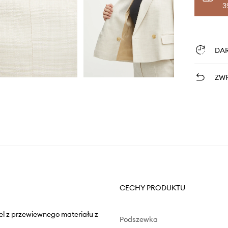
3
DA
ZWR
CECHY PRODUKTU
el z przewiewnego materiału z
Podszewka