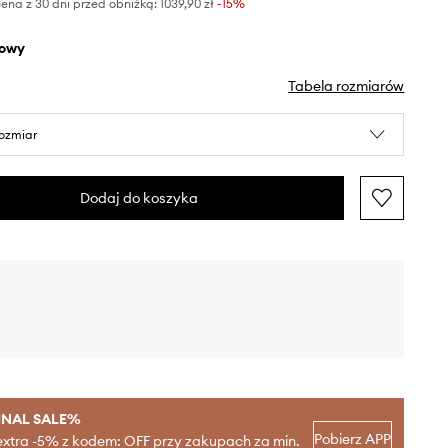
ena z 30 dni przed obniżką:
1039,90 zł
 -15%
żowy
Tabela rozmiarów
rozmiar
Dodaj do koszyka
INAL SALE%
Pobierz APP
extra -5% z kodem: OFF przy zakupach za min.