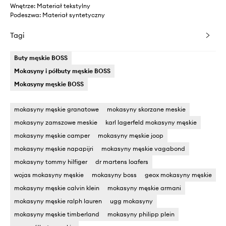
Wnętrze: Materiał tekstylny
Podeszwa: Materiał syntetyczny
Tagi
Buty męskie BOSS
Mokasyny i półbuty męskie BOSS
Mokasyny męskie BOSS
mokasyny męskie granatowe
mokasyny skorzane meskie
mokasyny zamszowe meskie
karl lagerfeld mokasyny męskie
mokasyny męskie camper
mokasyny męskie joop
mokasyny męskie napapijri
mokasyny męskie vagabond
mokasyny tommy hilfiger
dr martens loafers
wojas mokasyny męskie
mokasyny boss
geox mokasyny męskie
mokasyny męskie calvin klein
mokasyny męskie armani
mokasyny męskie ralph lauren
ugg mokasyny
mokasyny męskie timberland
mokasyny philipp plein