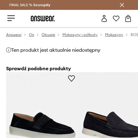
FINAL SALE %
Szczegóły
Oszczędzaj z Answear Club >
Answear
On
Obuwie
Mokasyny i półbuty
Mokasyny
BOS
Ten produkt jest aktualnie niedostępny
Sprawdź podobne produkty