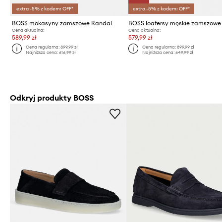
extra -5% z kodem: OFF*
extra -5% z kodem: OFF*
BOSS mokasyny zamszowe Randal
Cena aktualna:
Cena aktualna:
589,99 zł
579,99 zł
Cena regularna:
899,99 zł
Cena regularna:
899,99 zł
Najniższa cena:
616,99 zł
Najniższa cena:
649,99 zł
Odkryj produkty BOSS