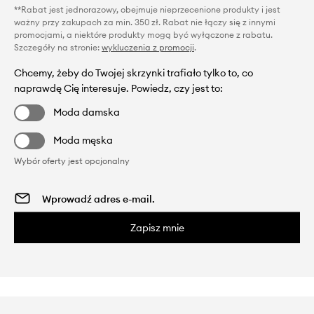
**Rabat jest jednorazowy, obejmuje nieprzecenione produkty i jest
ważny przy zakupach za min. 350 zł. Rabat nie łączy się z innymi
promocjami, a niektóre produkty mogą być wyłączone z rabatu.
Szczegóły na stronie:
wykluczenia z promocji
.
Chcemy, żeby do Twojej skrzynki trafiało tylko to, co
naprawdę Cię interesuje. Powiedz, czy jest to:
Moda damska
Moda męska
Wybór oferty jest opcjonalny
Zapisz mnie