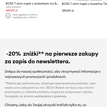
BOSS T-shirt męski z dodatkiem lnu BOSS X ASTON MARTIN
Cena aktualna:
469,99 zł
399,99 zł
Cena regularna:
679,99 zł
Najniższa cena:
499,99 zł
-20%
zniżki** na pierwsze zakupy
za zapis do newslettera.
Dołącz do naszej społeczności, aby otrzymywać informacje o
najnowszych promocjach i produktach.
**Rabat jest jednorazowy, obejmuje nieprzecenione produkty i jest
ważny przy zakupach za min. 350 zł. Rabat nie łączy się z innymi
promocjami, a niektóre produkty mogą być wyłączone z rabatu.
Szczegóły na stronie:
wykluczenia z promocji
.
Chcemy, żeby do Twojej skrzynki trafiało tylko to, co