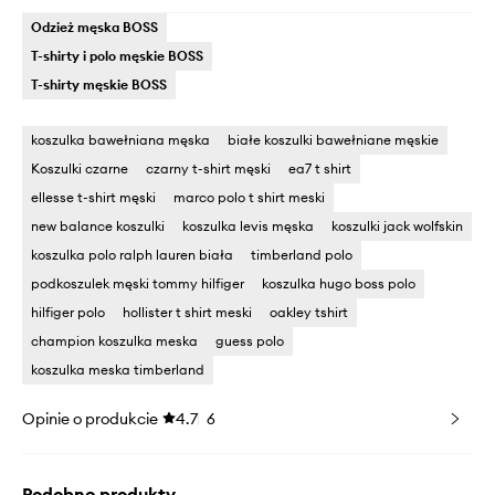
Odzież męska BOSS
T-shirty i polo męskie BOSS
T-shirty męskie BOSS
koszulka bawełniana męska
białe koszulki bawełniane męskie
Koszulki czarne
czarny t-shirt męski
ea7 t shirt
ellesse t-shirt męski
marco polo t shirt meski
new balance koszulki
koszulka levis męska
koszulki jack wolfskin
koszulka polo ralph lauren biała
timberland polo
podkoszulek męski tommy hilfiger
koszulka hugo boss polo
hilfiger polo
hollister t shirt meski
oakley tshirt
champion koszulka meska
guess polo
koszulka meska timberland
Opinie o produkcie
4.7
6
Podobne produkty