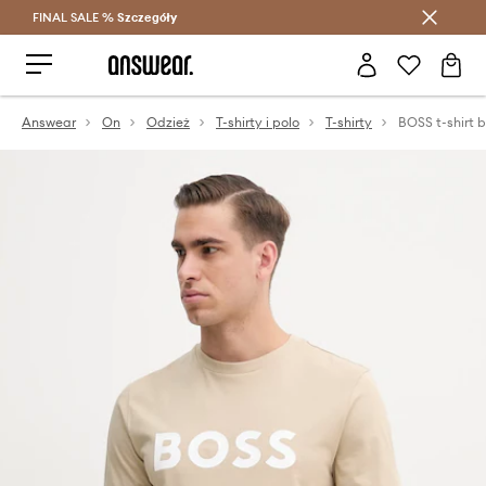
FINAL SALE %
Szczegóły
Oszczędzaj z Answear Club >
Answear
On
Odzież
T-shirty i polo
T-shirty
BOSS t-shirt 