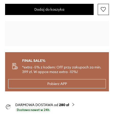
Dodaj do koszyka
FINAL SALE%
*extra -5% z kodem: OFF przy zakupach za min.
399 zł. W appce masz extra -10%!
Pobierz APP
DARMOWA DOSTAWA od
280 zł
Dostawa nawet w 24h