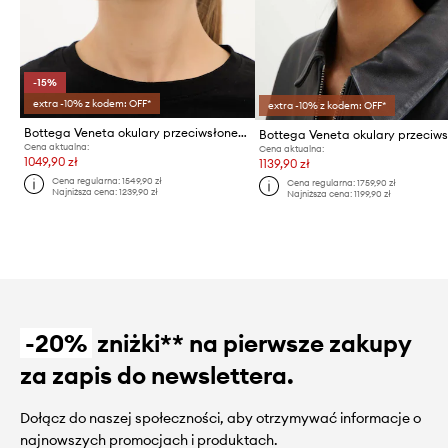
-15%
extra -10% z kodem: OFF*
extra -10% z kodem: OFF*
Bottega Veneta okulary przeciwsłoneczne
Cena aktualna:
Cena aktualna:
1049,90 zł
1139,90 zł
Cena regularna:
1549,90 zł
Cena regularna:
1759,90 zł
Najniższa cena:
1239,90 zł
Najniższa cena:
1199,90 zł
-20%
zniżki** na pierwsze zakupy
za zapis do newslettera.
Dołącz do naszej społeczności, aby otrzymywać informacje o
najnowszych promocjach i produktach.