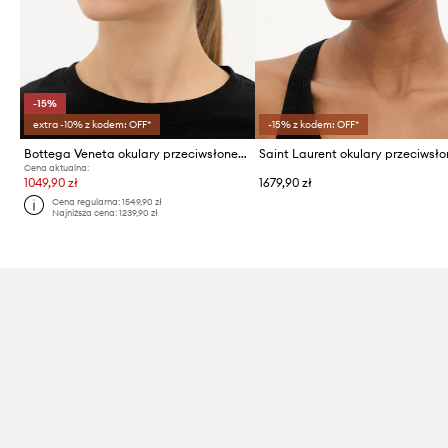
-15%
extra -10% z kodem: OFF*
-15% z kodem: OFF*
Bottega Veneta okulary przeciwsłoneczne
Cena aktualna:
1049,90 zł
1679,90 zł
Cena regularna:
1549,90 zł
Najniższa cena:
1239,90 zł