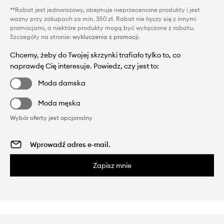
**Rabat jest jednorazowy, obejmuje nieprzecenione produkty i jest
ważny przy zakupach za min. 350 zł. Rabat nie łączy się z innymi
promocjami, a niektóre produkty mogą być wyłączone z rabatu.
Szczegóły na stronie:
wykluczenia z promocji
.
Chcemy, żeby do Twojej skrzynki trafiało tylko to, co
naprawdę Cię interesuje. Powiedz, czy jest to:
Moda damska
Moda męska
Wybór oferty jest opcjonalny
Zapisz mnie