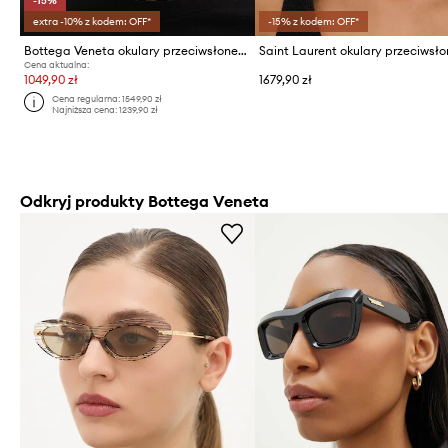
-15%
extra -10% z kodem: OFF*
-15% z kodem: OFF*
Bottega Veneta okulary przeciwsłoneczne
Cena aktualna:
1049,90 zł
1679,90 zł
Cena regularna:
1549,90 zł
Najniższa cena:
1239,90 zł
Odkryj produkty Bottega Veneta