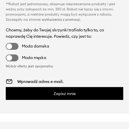
**Rabat jest jednorazowy, obejmuje nieprzecenione produkty i jest
ważny przy zakupach za min. 350 zł. Rabat nie łączy się z innymi
promocjami, a niektóre produkty mogą być wyłączone z rabatu.
Szczegóły na stronie:
wykluczenia z promocji
.
Chcemy, żeby do Twojej skrzynki trafiało tylko to, co
naprawdę Cię interesuje. Powiedz, czy jest to:
Moda damska
Moda męska
Wybór oferty jest opcjonalny
Zapisz mnie