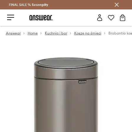
FINAL SALE %
Szczegóły
Oszczędzaj z Answear Club >
Answear
Home
Kuchnia i bar
Kosze na śmieci