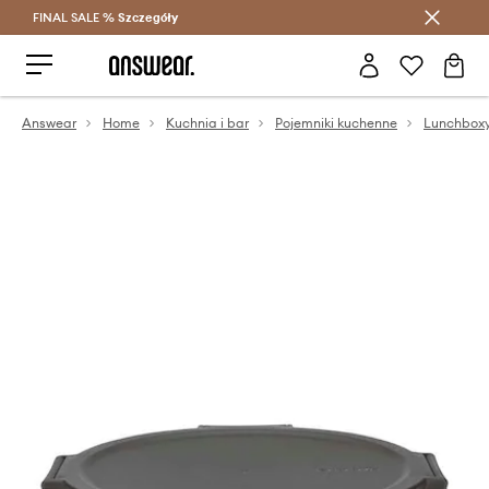
FINAL SALE %
Szczegóły
Oszczędzaj z Answear Club >
Answear
Home
Kuchnia i bar
Pojemniki kuchenne
Lunchbox