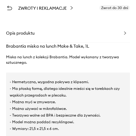
ZWROTY I REKLAMACJE
Zwrot do 30 dni
Opis produktu
Brabantia miska na lunch Make & Take, 1L
Miska na lunch z kolekcji Brabantia. Model wykonany z tworzywa
sztucznego.
- Hermetyczna, wygodna pokrywa z klipsami.
- Ma płaską formę, dlatego idealnie mieści się w torebkach czy
wąskich przegrodach w plecaku.
- Można myć w zmywarce.
- Można używać w mikrofalówce.
- Tworzywo wolne od BPA i bezpieczne dla żywności.
- Model można poddać recyklingowi.
- Wymiary: 21,5 x 21,5 x 6 cm.