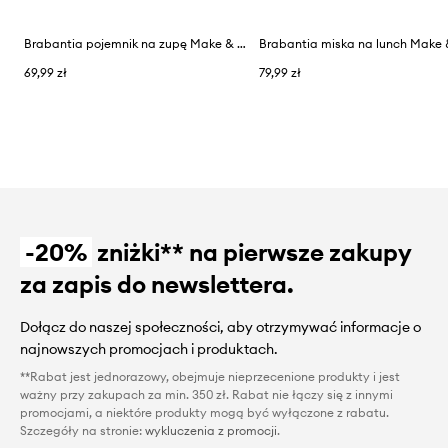
Brabantia pojemnik na zupę Make & Take, 0,6 L
69,99 zł
79,99 zł
-20%
zniżki** na pierwsze zakupy
za zapis do newslettera.
Dołącz do naszej społeczności, aby otrzymywać informacje o
najnowszych promocjach i produktach.
**Rabat jest jednorazowy, obejmuje nieprzecenione produkty i jest
ważny przy zakupach za min. 350 zł. Rabat nie łączy się z innymi
promocjami, a niektóre produkty mogą być wyłączone z rabatu.
Szczegóły na stronie:
wykluczenia z promocji
.