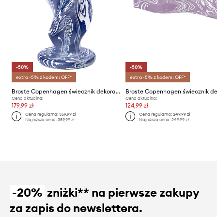
-50%
-50%
extra -5% z kodem: OFF*
extra -5% z kodem: OFF*
Broste Copenhagen świecznik dekoracyjny Twist
Cena aktualna:
Cena aktualna:
179,99 zł
124,99 zł
Cena regularna:
359,99 zł
Cena regularna:
249,99 zł
Najniższa cena:
359,99 zł
Najniższa cena:
249,99 zł
-20%
zniżki** na pierwsze zakupy
za zapis do newslettera.