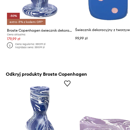
-50%
extra -5% z kodem: OFF*
Broste Copenhagen świecznik dekoracyjny Twist
Cena aktualna:
99,99 zł
179,99 zł
Cena regularna:
359,99 zł
Najniższa cena:
359,99 zł
Odkryj produkty Broste Copenhagen