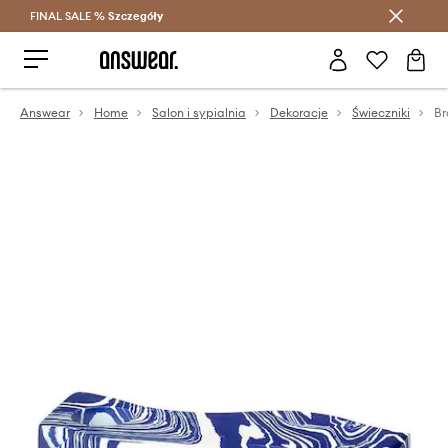
FINAL SALE %
Szczegóły
Oszczędzaj z Answear Club >
Answear
Home
Salon i sypialnia
Dekoracje
Świeczniki