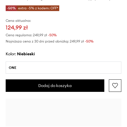
-50%
extra -5% z kodem: OFF*
Cena aktualna:
124,99 zł
Cena regularna:
249,99 zł
-50%
Najniższa cena z 30 dni przed obniżką:
249,99 zł
 -50%
Kolor:
niebieski
ONE
Dodaj do koszyka