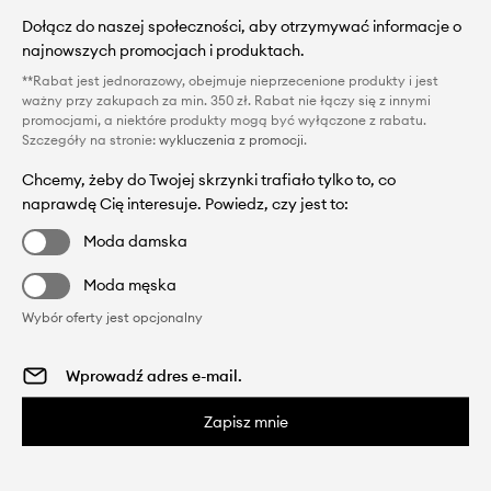
Dołącz do naszej społeczności, aby otrzymywać informacje o
najnowszych promocjach i produktach.
**Rabat jest jednorazowy, obejmuje nieprzecenione produkty i jest
ważny przy zakupach za min. 350 zł. Rabat nie łączy się z innymi
promocjami, a niektóre produkty mogą być wyłączone z rabatu.
Szczegóły na stronie:
wykluczenia z promocji
.
Chcemy, żeby do Twojej skrzynki trafiało tylko to, co
naprawdę Cię interesuje. Powiedz, czy jest to:
Moda damska
Moda męska
Wybór oferty jest opcjonalny
Zapisz mnie