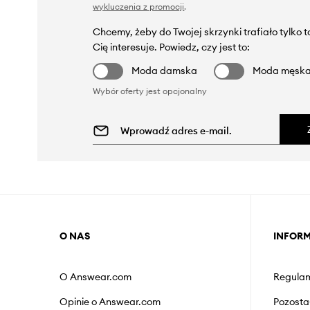
wykluczenia z promocji
.
Chcemy, żeby do Twojej skrzynki trafiało tylko 
Cię interesuje. Powiedz, czy jest to:
Moda damska
Moda męsk
Wybór oferty jest opcjonalny
O NAS
INFOR
O Answear.com
Regulam
Opinie o Answear.com
Pozosta