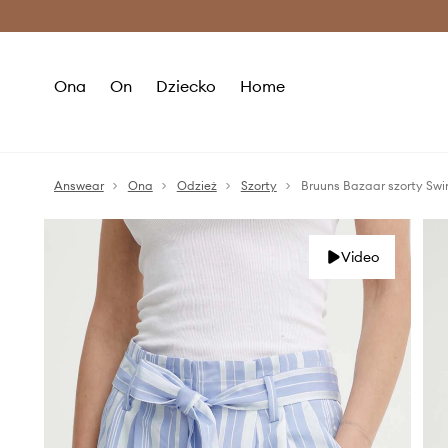
Premium Fashion Benefits >
O
Ona
On
Dziecko
Home
Answear
Ona
Odzież
Szorty
Bruuns Bazaar szorty Swi
Video