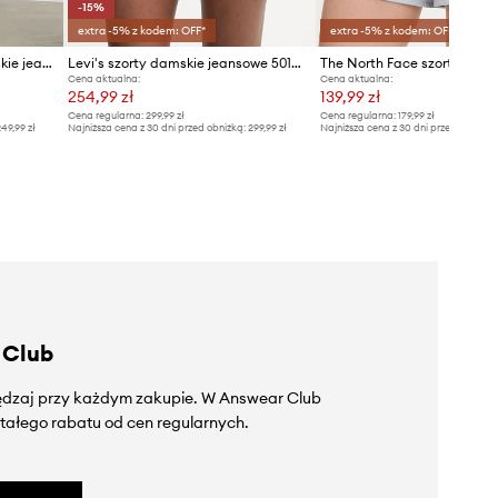
-15%
extra -5% z kodem: OFF*
extra -5% z kodem: OFF*
Answear.LAB bermudy damskie jeansowe
Levi's szorty damskie jeansowe 501® MID THIGH
Cena aktualna:
Cena aktualna:
254,99 zł
139,99 zł
Cena regularna:
299,99 zł
Cena regularna:
179,99 zł
49,99 zł
Najniższa cena z 30 dni przed obniżką:
299,99 zł
Najniższa cena z 30 dni przed obniżką
 Club
zędzaj przy każdym zakupie. W Answear Club
tałego rabatu od cen regularnych.