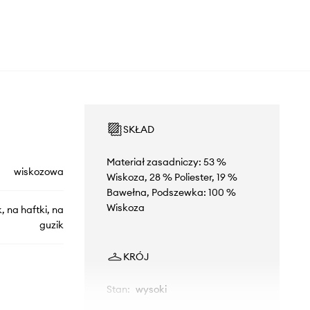
SKŁAD
Materiał zasadniczy: 53 %
wiskozowa
Wiskoza, 28 % Poliester, 19 %
Bawełna, Podszewka: 100 %
Wiskoza
 na haftki, na
guzik
KRÓJ
Stan
:
wysoki