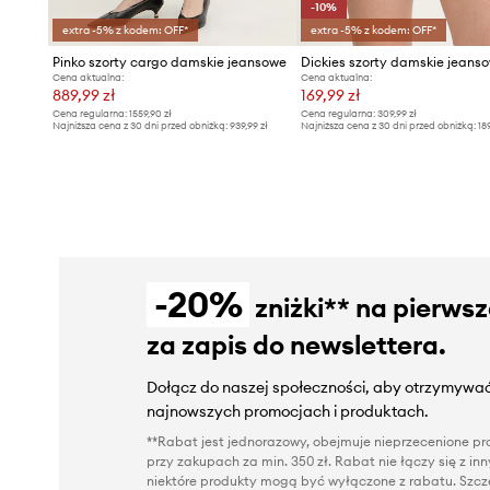
-10%
extra -5% z kodem: OFF*
extra -5% z kodem: OFF*
Pinko szorty cargo damskie jeansowe
Dickies szorty damskie jeans
Cena aktualna:
Cena aktualna:
889,99 zł
169,99 zł
Cena regularna:
1559,90 zł
Cena regularna:
309,99 zł
Najniższa cena z 30 dni przed obniżką:
939,99 zł
Najniższa cena z 30 dni przed obniżką:
18
-20%
zniżki** na pierws
za zapis do newslettera.
Dołącz do naszej społeczności, aby otrzymywać
najnowszych promocjach i produktach.
**Rabat jest jednorazowy, obejmuje nieprzecenione pro
przy zakupach za min. 350 zł. Rabat nie łączy się z i
niektóre produkty mogą być wyłączone z rabatu. Szcze