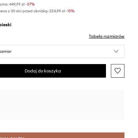
arna:
449,99 zł
-57%
ena z 30 dni przed obniżką:
224,99 zł
 -15%
ebieski
Tabela rozmiarów
rozmiar
Dodaj do koszyka