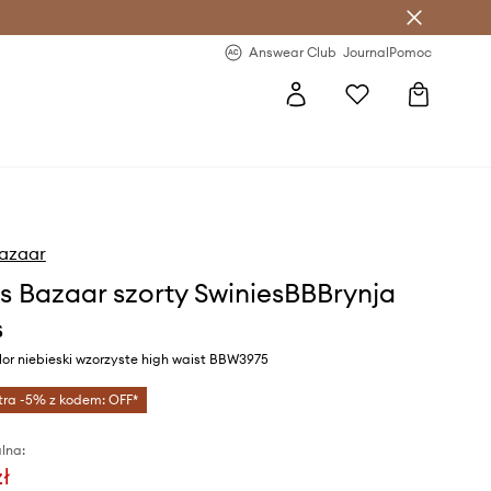
letter >
Regularne nowości >
Answear Club
Journal
Pomoc
Bazaar
s Bazaar szorty SwiniesBBBrynja
s
or niebieski wzorzyste high waist BBW3975
tra -5% z kodem: OFF*
lna:
zł