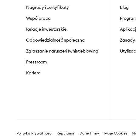
Nagrody i certyfikaty
Blog
Współpraca
Program
Relacje inwestorskie
Aplika
Odpowiedzialność społeczna
Zasady 
Zgłaszanie naruszeń (whistleblowing)
Utyliza
Pressroom
Kariera
Polityka Prywatności
Regulamin
Dane Firmy
Twoje Cookies
Ma