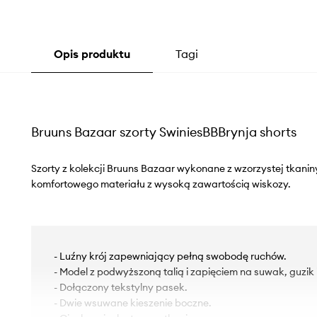
Opis produktu
Tagi
Bruuns Bazaar szorty SwiniesBBBrynja shorts
Szorty z kolekcji Bruuns Bazaar wykonane z wzorzystej tkani
komfortowego materiału z wysoką zawartością wiskozy.
- Luźny krój zapewniający pełną swobodę ruchów.
- Model z podwyższoną talią i zapięciem na suwak, guzik i
- Dołączony tekstylny pasek.
- Dwie wsuwane kieszenie boczne.