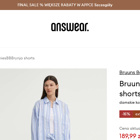
szczędzaj z Answear Club >
FINAL SALE % WIĘKSZE RABATY W APPCE
Dostawa nawet w 24h >
Szczegóły
News
niesBBBrynja shorts
Bruuns 
Bruun
short
damskie kol
-15%
ex
Cena aktua
189,99 