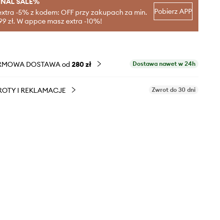
INAL SALE%
Pobierz APP
extra -5% z kodem: OFF przy zakupach za min.
99 zł. W appce masz extra -10%!
RMOWA DOSTAWA od
280 zł
Dostawa nawet w 24h
OTY I REKLAMACJE
Zwrot do 30 dni