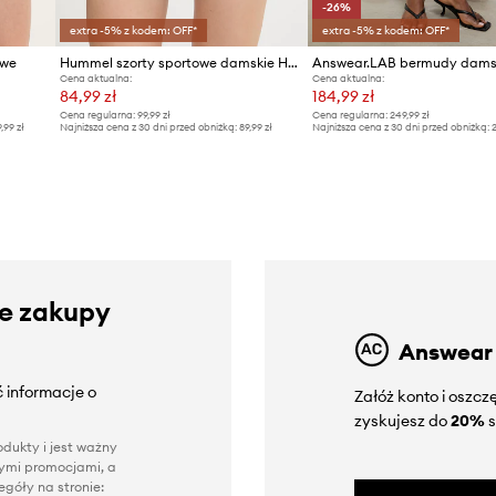
-26%
extra -5% z kodem: OFF*
extra -5% z kodem: OFF*
owe
Hummel szorty sportowe damskie HmlTIF SEAMLESS SHORTS
Cena aktualna:
Cena aktualna:
84,99 zł
184,99 zł
Cena regularna:
99,99 zł
Cena regularna:
249,99 zł
9,99 zł
Najniższa cena z 30 dni przed obniżką:
89,99 zł
Najniższa cena z 30 dni przed obniżką:
2
ze zakupy
Answear
 informacje o
Załóż konto i oszc
zyskujesz do
20%
s
dukty i jest ważny
nnymi promocjami, a
góły na stronie: