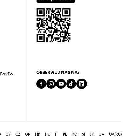
OBSERWUJ NAS NA:
z PayPo
G
CY
CZ
GR
HR
HU
IT
PL
RO
SI
SK
UA
UA(RU)