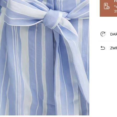
F
*
3
DA
ZWR