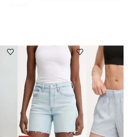
BBW3975
WYMIARY
niebieski
Modelka ze zdjęcia ma 178 cm
wzrostu i ma na sobie rozmiar 36.
Bruuns Bazaar
Rozmiarówka standardowa
Zalecamy wybór rozmiaru, jaki nosisz
zazwyczaj.
Tabela rozmiarów