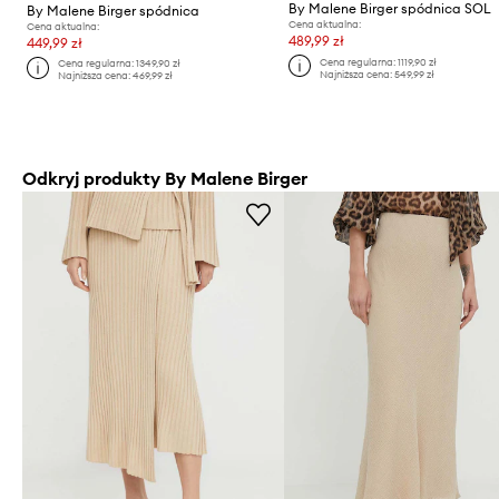
By Malene Birger spódnica SOL
By Malene Birger spódnica
Cena aktualna:
Cena aktualna:
489,99 zł
449,99 zł
Cena regularna:
1119,90 zł
Cena regularna:
1349,90 zł
Najniższa cena:
549,99 zł
Najniższa cena:
469,99 zł
Odkryj produkty By Malene Birger