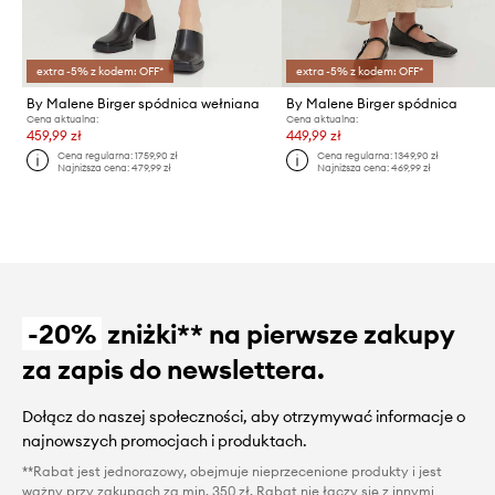
extra -5% z kodem: OFF*
extra -5% z kodem: OFF*
By Malene Birger spódnica wełniana
By Malene Birger spódnica
Cena aktualna:
Cena aktualna:
459,99 zł
449,99 zł
Cena regularna:
1759,90 zł
Cena regularna:
1349,90 zł
Najniższa cena:
479,99 zł
Najniższa cena:
469,99 zł
-20%
zniżki** na pierwsze zakupy
za zapis do newslettera.
Dołącz do naszej społeczności, aby otrzymywać informacje o
najnowszych promocjach i produktach.
**Rabat jest jednorazowy, obejmuje nieprzecenione produkty i jest
ważny przy zakupach za min. 350 zł. Rabat nie łączy się z innymi