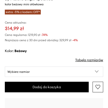
kolor beżowy mini ołówkowa
extra -5% z kodem: OFF*
Cena aktualna:
314,99 zł
Cena regularna:
1219,90 zł
-74%
Najniższa cena z 30 dni przed obniżką:
329,99 zł
 -4%
Kolor:
beżowy
Tabela rozmiarów
Wybierz rozmiar
Dodaj do koszyka