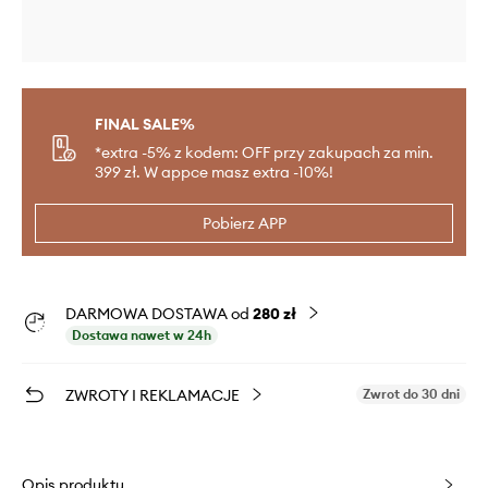
FINAL SALE%
*extra -5% z kodem: OFF przy zakupach za min.
399 zł. W appce masz extra -10%!
Pobierz APP
DARMOWA DOSTAWA od
280 zł
Dostawa nawet w 24h
ZWROTY I REKLAMACJE
Zwrot do 30 dni
Opis produktu