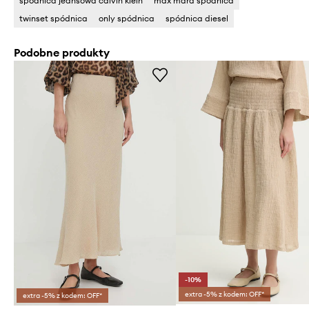
spódnica jeansowa calvin klein
max mara spódnica
twinset spódnica
only spódnica
spódnica diesel
Podobne produkty
-10%
extra -5% z kodem: OFF*
extra -5% z kodem: OFF*