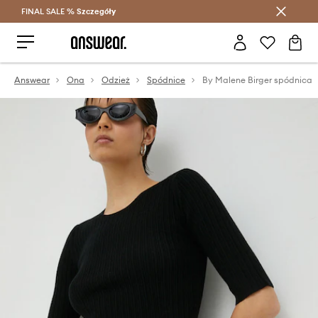
FINAL SALE %
Szczegóły
Oszczędzaj z Answear Club >
Answear
Ona
Odzież
Spódnice
By Malene Birger spódnica