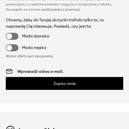
promocjami, a niektóre produkty mogą być wyłączone z rabatu.
Szczegóły na stronie:
wykluczenia z promocji
.
Chcemy, żeby do Twojej skrzynki trafiało tylko to, co
naprawdę Cię interesuje. Powiedz, czy jest to:
Moda damska
Moda męska
Wybór oferty jest opcjonalny
Zapisz mnie