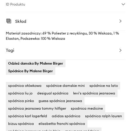
ID Produktu
Skład
Materiał zasadniczy: 69 % Poliester z recyklingu, 30 % Wiskoza, 1 %
Elastan, Podszewka: 100 % Wiskoza
Tagi
Odzież damska By Malene Birger
Spódnice By Malene Birger
spodnica ołówkowa
spódnice damskie mini
spódnice na lato
spódnica liu jo
desigual spódnica
levi's spódnica jeansowa
spódnica pinko
guess spódnica jeansowa
spódnica jeansowa tommy hilfiger
spodnica medicine
spódnica karl lagerfeld
adidas spódnica
spódnica ralph lauren
bizuu spódnica
elisabetta franchi spódnica