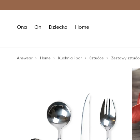
Premium Fashion Benefits >
O
Ona
On
Dziecko
Home
Answear
Home
Kuchnia i bar
Sztućce
Zestawy sztuć