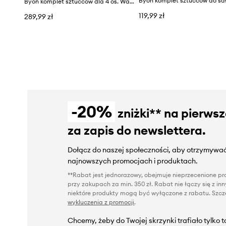
Byon komplet sztućców dla 4 os. Waverly 16-pack
119,99 zł
289,99 zł
-20%
zniżki** na pierws
za zapis do newslettera.
Dołącz do naszej społeczności, aby otrzymywać
najnowszych promocjach i produktach.
**Rabat jest jednorazowy, obejmuje nieprzecenione pro
przy zakupach za min. 350 zł. Rabat nie łączy się z i
niektóre produkty mogą być wyłączone z rabatu. Szcze
wykluczenia z promocji
.
Chcemy, żeby do Twojej skrzynki trafiało tylko 