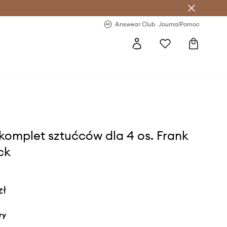
letter >
Regularne nowości >
Answear Club
Journal
Pomoc
komplet sztućców dla 4 os. Frank
ck
zł
ry