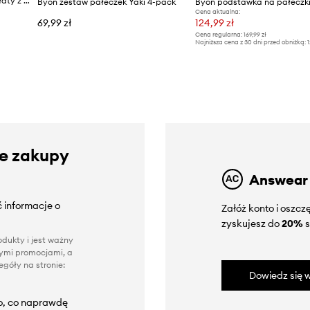
Byon komplet sztućców do sałaty z drewna akacjowego 28 x 6,5 x 1,5 cm
Byon zestaw pałeczek Yaki 4-pack
Cena aktualna:
69,99 zł
124,99 zł
Cena regularna:
169,99 zł
Najniższa cena z 30 dni przed obniżką:
1
ze zakupy
Answear
 informacje o
Załóż konto i oszc
zyskujesz do
20%
s
dukty i jest ważny
nnymi promocjami, a
góły na stronie:
Dowiedz się w
to, co naprawdę