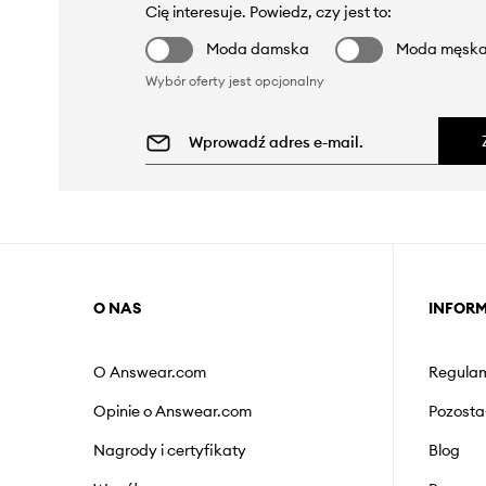
Cię interesuje. Powiedz, czy jest to:
Moda damska
Moda męsk
Wybór oferty jest opcjonalny
O NAS
INFOR
O Answear.com
Regulam
Opinie o Answear.com
Pozosta
Nagrody i certyfikaty
Blog