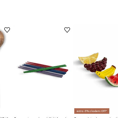
extra -5% z kodem: OFF*