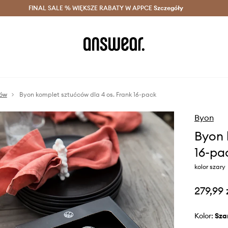
szczędzaj z Answear Club >
FINAL SALE % WIĘKSZE RABATY W APPCE
Dostawa nawet w 24h >
Szczegóły
News
ców
Byon komplet sztućców dla 4 os. Frank 16-pack
Byon
Byon 
16-pa
kolor szary
279,99 
Kolor:
sza