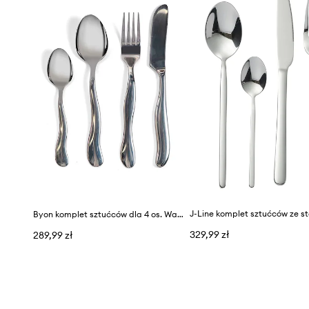
Byon komplet sztućców dla 4 os. Waverly 16-pack
329,99 zł
289,99 zł