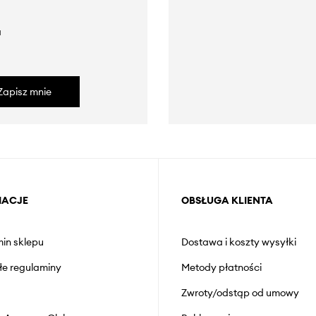
a
Zapisz mnie
MACJE
OBSŁUGA KLIENTA
in sklepu
Dostawa i koszty wysyłki
łe regulaminy
Metody płatności
Zwroty/odstąp od umowy