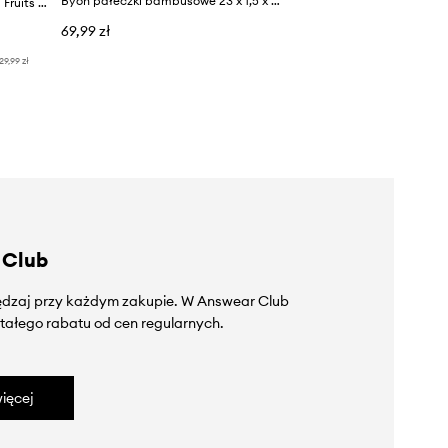
Byon pałeczki bambusowe 23 x 1,5 x 0,5 cm
Byon podstawka na pałeczki Fruits 4-pack
69,99 zł
29,99 zł
 Club
zędzaj przy każdym zakupie. W Answear Club
tałego rabatu od cen regularnych.
ięcej