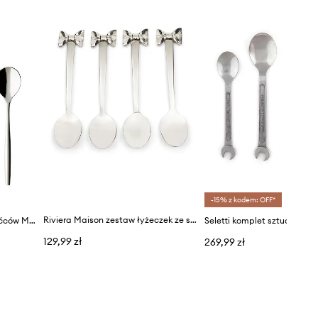
-15% z kodem: OFF*
Riviera Maison zestaw łyżeczek ze stali nierdzewnej
Villeroy & Boch komplet sztućców MetroChic (24-pack)
129,99 zł
269,99 zł