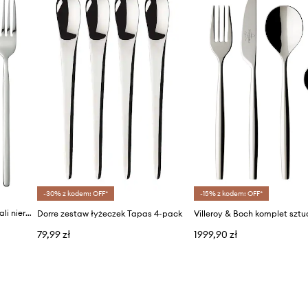
-30% z kodem: OFF*
-15% z kodem: OFF*
J-Line komplet sztućców ze stali nierdzewnej dla 6 os. 27 x 16 x 6 cm
Dorre zestaw łyżeczek Tapas 4-pack
79,99 zł
1999,90 zł