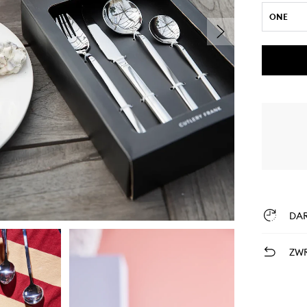
ONE
DA
ZWR