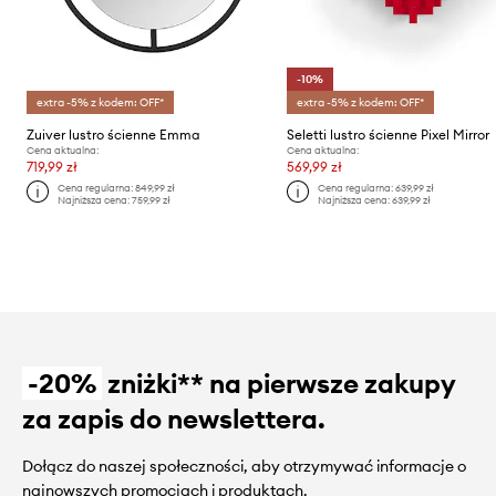
-10%
extra -5% z kodem: OFF*
extra -5% z kodem: OFF*
Zuiver lustro ścienne Emma
Seletti lustro ścienne Pixel Mirror
Cena aktualna:
Cena aktualna:
719,99 zł
569,99 zł
Cena regularna:
849,99 zł
Cena regularna:
639,99 zł
Najniższa cena:
759,99 zł
Najniższa cena:
639,99 zł
-20%
zniżki** na pierwsze zakupy
za zapis do newslettera.
Dołącz do naszej społeczności, aby otrzymywać informacje o
najnowszych promocjach i produktach.