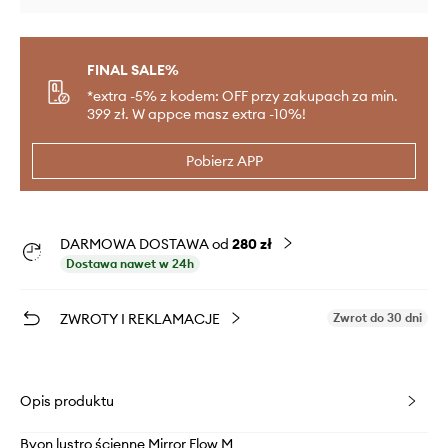
FINAL SALE%
*extra -5% z kodem: OFF przy zakupach za min.
399 zł. W appce masz extra -10%!
Pobierz APP
DARMOWA DOSTAWA od
280 zł
Dostawa nawet w 24h
ZWROTY I REKLAMACJE
Zwrot do 30 dni
Opis produktu
Byon lustro ścienne Mirror Flow M