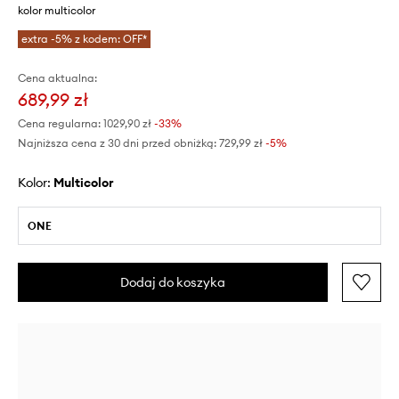
kolor multicolor
extra -5% z kodem: OFF*
Cena aktualna:
689,99 zł
Cena regularna:
1029,90 zł
-33%
Najniższa cena z 30 dni przed obniżką:
729,99 zł
 -5%
Kolor:
multicolor
ONE
Dodaj do koszyka