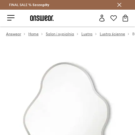
FINAL SALE %
Szczegóły
Oszczędzaj z Answear Club >
Answear
Home
Salon i sypialnia
Lustra
Lustra ścienne
B