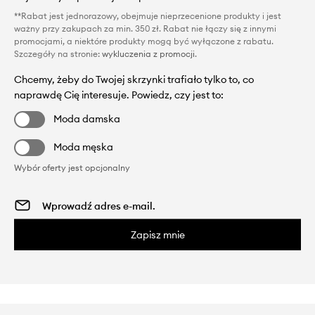
**Rabat jest jednorazowy, obejmuje nieprzecenione produkty i jest
ważny przy zakupach za min. 350 zł. Rabat nie łączy się z innymi
promocjami, a niektóre produkty mogą być wyłączone z rabatu.
Szczegóły na stronie:
wykluczenia z promocji
.
Chcemy, żeby do Twojej skrzynki trafiało tylko to, co
naprawdę Cię interesuje. Powiedz, czy jest to:
Moda damska
Moda męska
Wybór oferty jest opcjonalny
Zapisz mnie