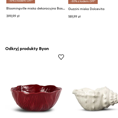
-15% z kodem: OFF*
-30% z kodem: OFF*
Bloomingville miska dekoracyjna Bastien
Guzzini miska Dolcevita
399,99 zł
189,99 zł
Odkryj produkty Byon