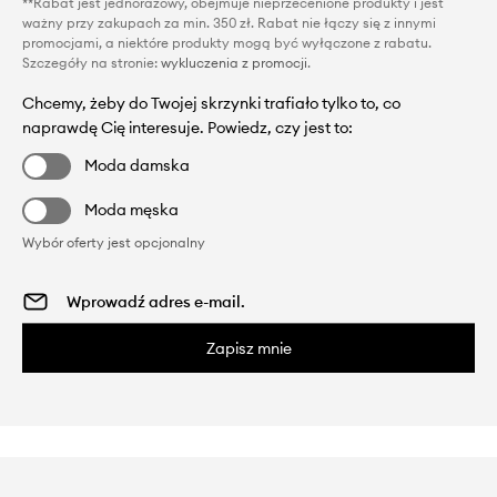
**Rabat jest jednorazowy, obejmuje nieprzecenione produkty i jest
ważny przy zakupach za min. 350 zł. Rabat nie łączy się z innymi
promocjami, a niektóre produkty mogą być wyłączone z rabatu.
Szczegóły na stronie:
wykluczenia z promocji
.
Chcemy, żeby do Twojej skrzynki trafiało tylko to, co
naprawdę Cię interesuje. Powiedz, czy jest to:
Moda damska
Moda męska
Wybór oferty jest opcjonalny
Zapisz mnie