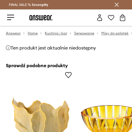
FINAL SALE %
Szczegóły
Oszczędzaj z Answear Club >
Answear
Home
Kuchnia i bar
Serwowanie
Misy do sałatek
Ten produkt jest aktualnie niedostępny
Sprawdź podobne produkty