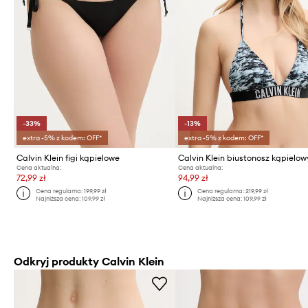
-33%
-13%
extra -5% z kodem: OFF*
extra -5% z kodem: OFF*
Calvin Klein figi kąpielowe
Calvin Klein biustonosz kąpielow
Cena aktualna:
Cena aktualna:
72,99 zł
94,99 zł
Cena regularna:
199,99 zł
Cena regularna:
219,99 zł
Najniższa cena:
109,99 zł
Najniższa cena:
109,99 zł
Odkryj produkty Calvin Klein