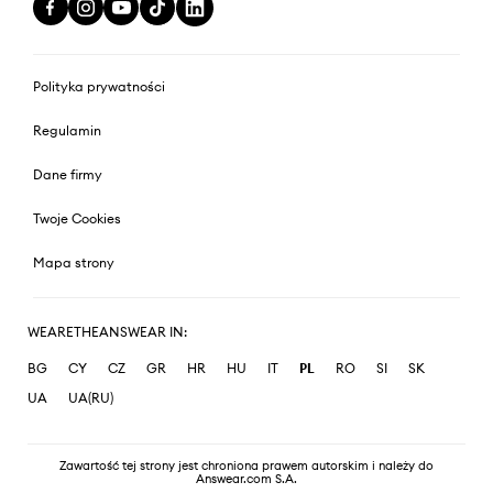
Polityka prywatności
Regulamin
Dane firmy
Twoje Cookies
Mapa strony
WEARETHEANSWEAR IN:
BG
CY
CZ
GR
HR
HU
IT
PL
RO
SI
SK
UA
UA(RU)
Zawartość tej strony jest chroniona prawem autorskim i należy do
Answear.com S.A.