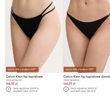
extra -5% z kodem: OFF*
extra -5% z kodem: OFF*
Calvin Klein figi kąpielowe
Calvin Klein figi kąpielowe dams
Cena aktualna:
Cena aktualna:
104,99 zł
144,99 zł
Cena regularna:
239,99 zł
Cena regularna:
249,99 zł
Najniższa cena:
109,99 zł
Najniższa cena:
154,99 zł