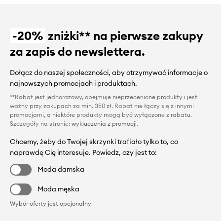
-20%
zniżki** na pierwsze zakupy
za zapis do newslettera.
Dołącz do naszej społeczności, aby otrzymywać informacje o
najnowszych promocjach i produktach.
**Rabat jest jednorazowy, obejmuje nieprzecenione produkty i jest
ważny przy zakupach za min. 350 zł. Rabat nie łączy się z innymi
promocjami, a niektóre produkty mogą być wyłączone z rabatu.
Szczegóły na stronie:
wykluczenia z promocji
.
Chcemy, żeby do Twojej skrzynki trafiało tylko to, co
naprawdę Cię interesuje. Powiedz, czy jest to:
Moda damska
Moda męska
Wybór oferty jest opcjonalny