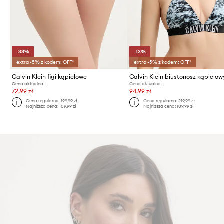
-33%
-13%
extra -5% z kodem: OFF*
extra -5% z kodem: OFF*
Calvin Klein figi kąpielowe
Calvin Klein biustonosz kąpielow
Cena aktualna:
Cena aktualna:
72,99 zł
94,99 zł
Cena regularna:
199,99 zł
Cena regularna:
219,99 zł
Najniższa cena:
109,99 zł
Najniższa cena:
109,99 zł