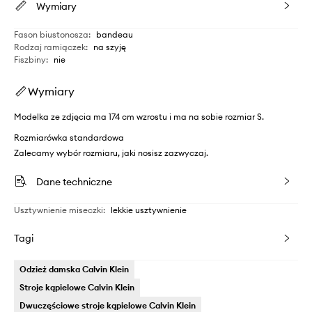
Wymiary
Fason biustonosza
:
bandeau
Rodzaj ramiączek
:
na szyję
Fiszbiny
:
nie
Wymiary
Modelka ze zdjęcia ma 174 cm wzrostu i ma na sobie rozmiar S.
Rozmiarówka standardowa
Zalecamy wybór rozmiaru, jaki nosisz zazwyczaj.
Dane techniczne
Usztywnienie miseczki
:
lekkie usztywnienie
Tagi
Odzież damska Calvin Klein
Stroje kąpielowe Calvin Klein
Dwuczęściowe stroje kąpielowe Calvin Klein