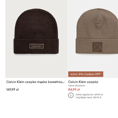
extra -5% z kodem: OFF*
Calvin Klein czapka męska bawełniana
Calvin Klein czapka
Cena aktualna:
169,99 zł
84,99 zł
Cena regularna:
169,99 zł
Najniższa cena:
88,99 zł