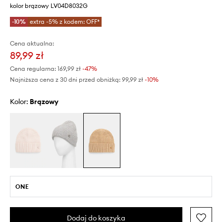
kolor brązowy LV04D8032G
-10%
extra -5% z kodem: OFF*
Cena aktualna:
89,99 zł
Cena regularna:
169,99 zł
-47%
Najniższa cena z 30 dni przed obniżką:
99,99 zł
 -10%
Kolor:
brązowy
ONE
Dodaj do koszyka