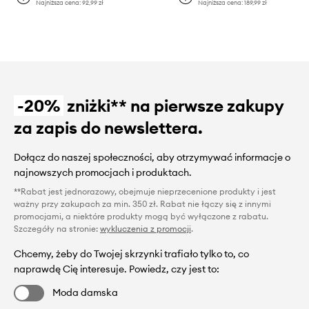
Najniższa cena:
92,99 zł
Najniższa cena:
189,99 zł
-20%
zniżki** na pierwsze zakupy
za zapis do newslettera.
Dołącz do naszej społeczności, aby otrzymywać informacje o
najnowszych promocjach i produktach.
**Rabat jest jednorazowy, obejmuje nieprzecenione produkty i jest
ważny przy zakupach za min. 350 zł. Rabat nie łączy się z innymi
promocjami, a niektóre produkty mogą być wyłączone z rabatu.
Szczegóły na stronie:
wykluczenia z promocji
.
Chcemy, żeby do Twojej skrzynki trafiało tylko to, co
naprawdę Cię interesuje. Powiedz, czy jest to:
Moda damska