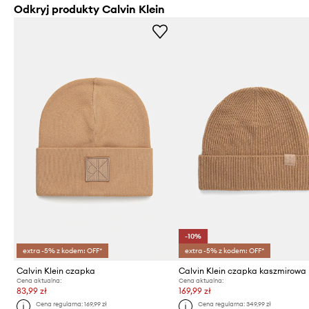
Odkryj produkty Calvin Klein
-10%
extra -5% z kodem: OFF*
extra -5% z kodem: OFF*
Calvin Klein czapka
Calvin Klein czapka kaszmirowa
Cena aktualna:
Cena aktualna:
83,99 zł
169,99 zł
Cena regularna:
169,99 zł
Cena regularna:
349,99 zł