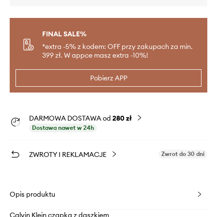
FINAL SALE%
*extra -5% z kodem: OFF przy zakupach za min.
399 zł. W appce masz extra -10%!
Pobierz APP
DARMOWA DOSTAWA od
280 zł
Dostawa nawet w 24h
ZWROTY I REKLAMACJE
Zwrot do 30 dni
Opis produktu
Calvin Klein czapka z daszkiem