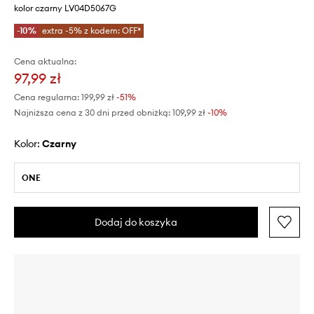
kolor czarny LV04D5067G
-10%
extra -5% z kodem: OFF*
Cena aktualna:
97,99 zł
Cena regularna:
199,99 zł
-51%
Najniższa cena z 30 dni przed obniżką:
109,99 zł
 -10%
Kolor:
czarny
ONE
Dodaj do koszyka