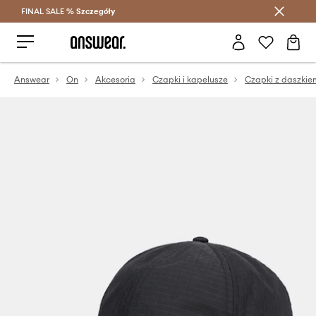
FINAL SALE %
Szczegóły
Oszczędzaj z Answear Club >
Answear
On
Akcesoria
Czapki i kapelusze
Czapki z daszkie