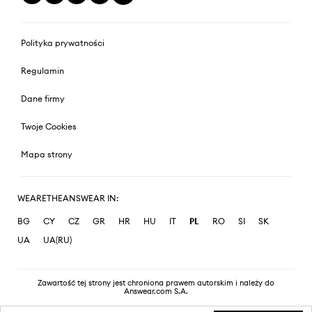
Polityka prywatności
Regulamin
Dane firmy
Twoje Cookies
Mapa strony
WEARETHEANSWEAR IN:
BG
CY
CZ
GR
HR
HU
IT
PL
RO
SI
SK
UA
UA(RU)
Zawartość tej strony jest chroniona prawem autorskim i należy do
Answear.com S.A.