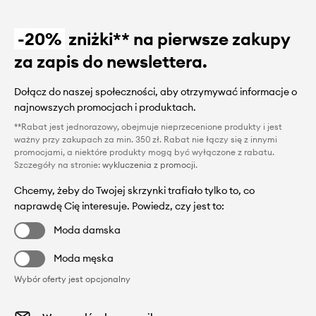
-20%
zniżki** na pierwsze zakupy
za zapis do newslettera.
Dołącz do naszej społeczności, aby otrzymywać informacje o
najnowszych promocjach i produktach.
**Rabat jest jednorazowy, obejmuje nieprzecenione produkty i jest
ważny przy zakupach za min. 350 zł. Rabat nie łączy się z innymi
promocjami, a niektóre produkty mogą być wyłączone z rabatu.
Szczegóły na stronie:
wykluczenia z promocji
.
Chcemy, żeby do Twojej skrzynki trafiało tylko to, co
naprawdę Cię interesuje. Powiedz, czy jest to:
Moda damska
Moda męska
Wybór oferty jest opcjonalny