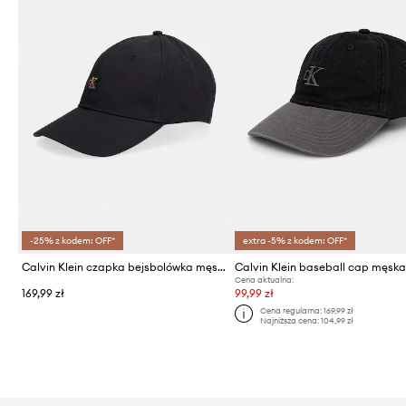
-25% z kodem: OFF*
extra -5% z kodem: OFF*
Calvin Klein czapka bejsbolówka męska bawełniana
Cena aktualna:
169,99 zł
99,99 zł
Cena regularna:
169,99 zł
Najniższa cena:
104,99 zł