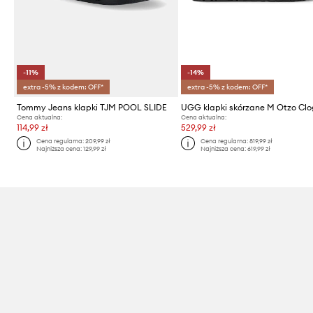
-11%
-14%
extra -5% z kodem: OFF*
extra -5% z kodem: OFF*
Tommy Jeans klapki TJM POOL SLIDE
UGG klapki skórzane M Otzo Cl
Cena aktualna:
Cena aktualna:
114,99 zł
529,99 zł
Cena regularna:
209,99 zł
Cena regularna:
819,99 zł
Najniższa cena:
129,99 zł
Najniższa cena:
619,99 zł