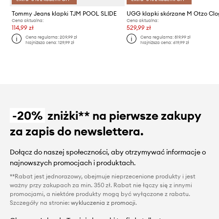
Tommy Jeans klapki TJM POOL SLIDE
UGG klapki skórzane M Otzo Cl
Cena aktualna:
Cena aktualna:
114,99 zł
529,99 zł
Cena regularna:
209,99 zł
Cena regularna:
819,99 zł
Najniższa cena:
129,99 zł
Najniższa cena:
619,99 zł
-20%
zniżki** na pierwsze zakupy
za zapis do newslettera.
Dołącz do naszej społeczności, aby otrzymywać informacje o
najnowszych promocjach i produktach.
**Rabat jest jednorazowy, obejmuje nieprzecenione produkty i jest
ważny przy zakupach za min. 350 zł. Rabat nie łączy się z innymi
promocjami, a niektóre produkty mogą być wyłączone z rabatu.
Szczegóły na stronie:
wykluczenia z promocji
.