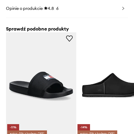
Opinie o produkcie
4.8
6
Sprawdź podobne produkty
-11%
-14%
extra -5% z kodem: OFF*
extra -5% z kodem: OFF*