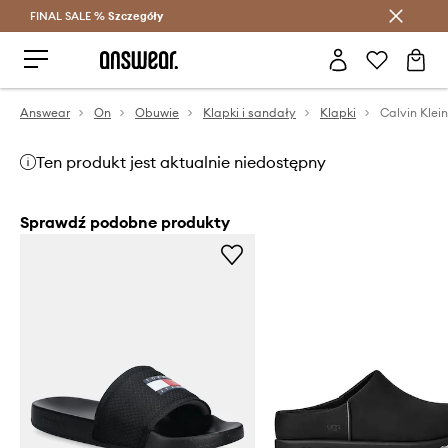
FINAL SALE %
Szczegóły
Oszczędzaj z Answear Club >
Answear
On
Obuwie
Klapki i sandały
Klapki
Ten produkt jest aktualnie niedostępny
Sprawdź podobne produkty