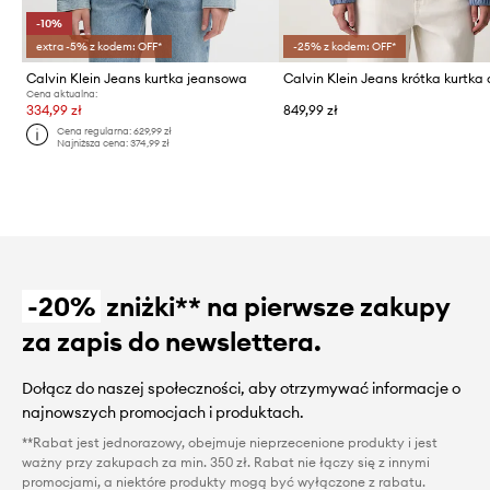
-10%
extra -5% z kodem: OFF*
-25% z kodem: OFF*
Calvin Klein Jeans kurtka jeansowa
Cena aktualna:
334,99 zł
849,99 zł
Cena regularna:
629,99 zł
Najniższa cena:
374,99 zł
-20%
zniżki** na pierwsze zakupy
za zapis do newslettera.
Dołącz do naszej społeczności, aby otrzymywać informacje o
najnowszych promocjach i produktach.
**Rabat jest jednorazowy, obejmuje nieprzecenione produkty i jest
ważny przy zakupach za min. 350 zł. Rabat nie łączy się z innymi
promocjami, a niektóre produkty mogą być wyłączone z rabatu.