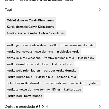
Tagi
Odzież damska Calvin Klein Jeans
Kurtki damskie Calvin Klein Jeans
Krótkie kurtki damskie Calvin Klein Jeans
kurtka jeansowa calvin klein
krótka kurtka jeansowa damska
kurtka jeansowa zimowa damska
niebieskie kurtki
damskie kurtki wiosenne
tommy hilfiger kurtka
kurtka dkny
kurtka damska the north face
kurtka hollister
kurtka polo ralph lauren
barbour kurtka damska
kurtka marco polo
kurtka pinko
colmar kurtka
columbia kurtka damska
kurtki medicine
kurtka karl lagerfeld
kurtka zimowa damska tommy hilfiger
kurtka bizuu
kurtka peak performance
Opinie o produkcie
5.0
4