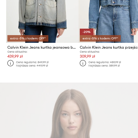
-20%
extra -5% z kodem: OFF*
extra -5% z kodem: OFF*
Calvin Klein Jeans kurtka jeansowa bawełniana
Cena aktualna:
Cena aktualna:
439,99 zł
309,99 zł
Cena regularna:
849,99 zł
Cena regularna:
489,99 zł
Najniższa cena:
449,99 zł
Najniższa cena:
389,99 zł