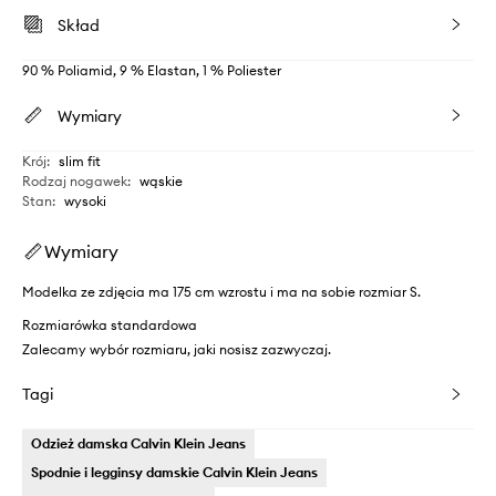
Skład
90 % Poliamid, 9 % Elastan, 1 % Poliester
Wymiary
Krój
:
slim fit
Rodzaj nogawek
:
wąskie
Stan
:
wysoki
Wymiary
Modelka ze zdjęcia ma 175 cm wzrostu i ma na sobie rozmiar S.
Rozmiarówka standardowa
Zalecamy wybór rozmiaru, jaki nosisz zazwyczaj.
Tagi
Odzież damska Calvin Klein Jeans
Spodnie i legginsy damskie Calvin Klein Jeans