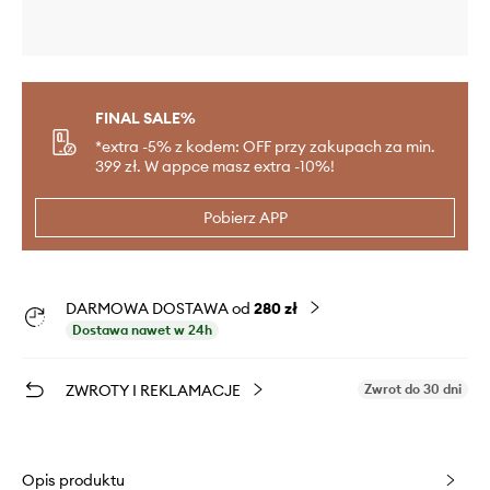
FINAL SALE%
*extra -5% z kodem: OFF przy zakupach za min.
399 zł. W appce masz extra -10%!
Pobierz APP
DARMOWA DOSTAWA od
280 zł
Dostawa nawet w 24h
ZWROTY I REKLAMACJE
Zwrot do 30 dni
Opis produktu