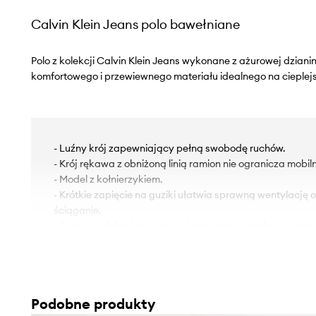
Calvin Klein Jeans polo bawełniane
Polo z kolekcji Calvin Klein Jeans wykonane z ażurowej dzian
komfortowego i przewiewnego materiału idealnego na cieplejs
- Luźny krój zapewniający pełną swobodę ruchów.
- Krój rękawa z obniżoną linią ramion nie ogranicza mobiln
- Model z kołnierzykiem.
- Krótkie zapięcie na guziki ułatwia sprawną wentylację 
ściąganie.
- Rękawy i dolna krawędź wykończona wygodnym, elas
Podobne produkty