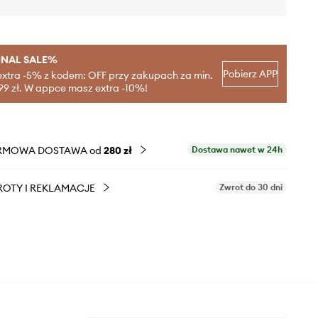
INAL SALE%
Pobierz APP
extra -5% z kodem: OFF przy zakupach za min.
99 zł. W appce masz extra -10%!
RMOWA DOSTAWA od
280 zł
Dostawa nawet w 24h
OTY I REKLAMACJE
Zwrot do 30 dni