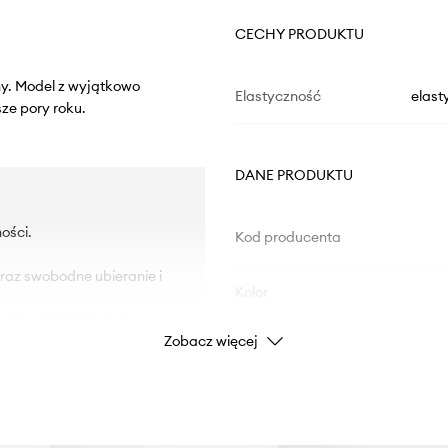
CECHY PRODUKTU
iny. Model z wyjątkowo
Elastyczność
elast
ze pory roku.
DANE PRODUKTU
ości.
Kod producenta
oraz swobodne ubieranie i
Kolor
tycznym ściągaczem.
Zobacz więcej
Marka
Cal
Producent