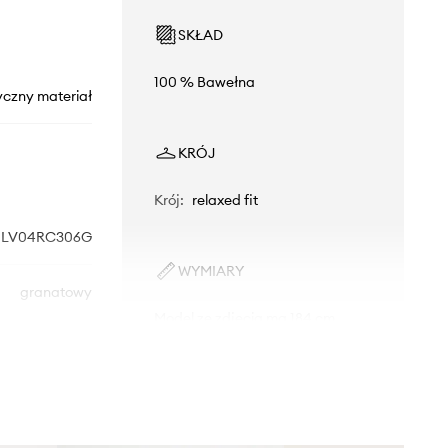
SKŁAD
100 % Bawełna
yczny materiał
KRÓJ
Krój
:
relaxed fit
LV04RC306G
WYMIARY
granatowy
Model ze zdjęcia ma 184 cm
wzrostu i ma na sobie rozmiar M.
vin Klein Jeans
Rozmiarówka standardowa
Zalecamy wybór rozmiaru, jaki nosisz
zazwyczaj.