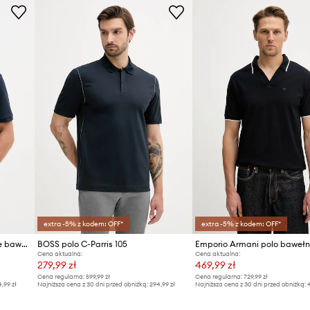
ID Produktu
extra -5% z kodem: OFF*
extra -5% z kodem: OFF*
Calvin Klein Jeans polo męskie bawełniane
BOSS polo C-Parris 105
Emporio Armani polo bawełn
Cena aktualna:
Cena aktualna:
279,99 zł
469,99 zł
Cena regularna:
599,99 zł
Cena regularna:
729,99 zł
4,99 zł
Najniższa cena z 30 dni przed obniżką:
294,99 zł
Najniższa cena z 30 dni przed obniżką:
4