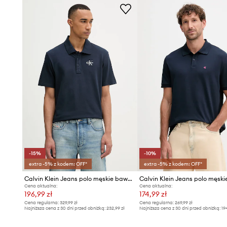
-15%
-10%
extra -5% z kodem: OFF*
extra -5% z kodem: OFF*
Calvin Klein Jeans polo męskie bawełniane
Cena aktualna:
Cena aktualna:
196,99 zł
174,99 zł
Cena regularna:
329,99 zł
Cena regularna:
269,99 zł
Najniższa cena z 30 dni przed obniżką:
232,99 zł
Najniższa cena z 30 dni przed obniżką:
19