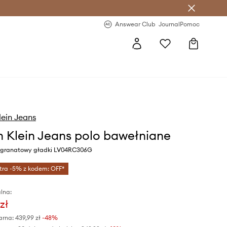
letter >
Regularne nowości >
Answear Club
Journal
Pomoc
lein Jeans
n Klein Jeans polo bawełniane
r granatowy gładki LV04RC306G
tra -5% z kodem: OFF*
lna:
zł
arna:
439,99 zł
-48%