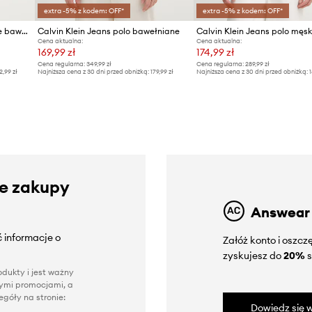
extra -5% z kodem: OFF*
extra -5% z kodem: OFF*
Calvin Klein Jeans polo męskie bawełniane
Calvin Klein Jeans polo bawełniane
Cena aktualna:
Cena aktualna:
169,99 zł
174,99 zł
Cena regularna:
349,99 zł
Cena regularna:
289,99 zł
2,99 zł
Najniższa cena z 30 dni przed obniżką:
179,99 zł
Najniższa cena z 30 dni przed obniżką:
1
ze zakupy
Answear
 informacje o
Załóż konto i oszc
zyskujesz do
20%
s
dukty i jest ważny
nnymi promocjami, a
góły na stronie:
Dowiedz się w