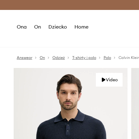
Premium Fashion Benefits >
O
Ona
On
Dziecko
Home
Answear
On
Odzież
T-shirty i polo
Polo
Calvin Klei
Video