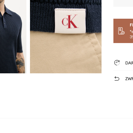
F
*
3
DA
ZWR