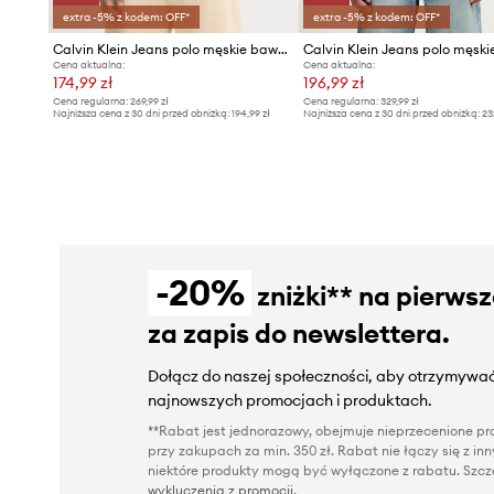
extra -5% z kodem: OFF*
extra -5% z kodem: OFF*
Calvin Klein Jeans polo męskie bawełniane
Cena aktualna:
Cena aktualna:
174,99 zł
196,99 zł
Cena regularna:
269,99 zł
Cena regularna:
329,99 zł
Najniższa cena z 30 dni przed obniżką:
194,99 zł
Najniższa cena z 30 dni przed obniżką:
23
-20%
zniżki** na pierws
za zapis do newslettera.
Dołącz do naszej społeczności, aby otrzymywać
najnowszych promocjach i produktach.
**Rabat jest jednorazowy, obejmuje nieprzecenione pro
przy zakupach za min. 350 zł. Rabat nie łączy się z i
niektóre produkty mogą być wyłączone z rabatu. Szcze
wykluczenia z promocji
.