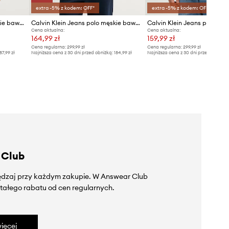
extra -5% z kodem: OFF*
extra -5% z kodem: OFF*
Calvin Klein Jeans polo męskie bawełniane
Calvin Klein Jeans polo męskie bawełniane
Calvin Klein Jeans polo ba
Cena aktualna:
Cena aktualna:
164,99 zł
159,99 zł
Cena regularna:
299,99 zł
Cena regularna:
299,99 zł
87,99 zł
Najniższa cena z 30 dni przed obniżką:
184,99 zł
Najniższa cena z 30 dni przed obniżką
 Club
zędzaj przy każdym zakupie. W Answear Club
tałego rabatu od cen regularnych.
ięcej