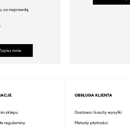
to, co naprawdę
a
Zapisz mnie
MACJE
OBSŁUGA KLIENTA
in sklepu
Dostawa i koszty wysyłki
łe regulaminy
Metody płatności