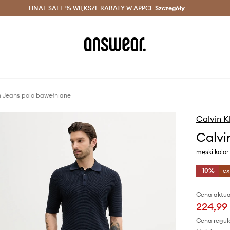
szczędzaj z Answear Club >
FINAL SALE % WIĘKSZE RABATY W APPCE
Dostawa nawet w 24h >
Szczegóły
News
n Jeans polo bawełniane
Calvin K
Calvi
męski kolo
-10%
ex
Cena aktua
224,99 
Cena regul