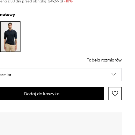
ena z 30 dni przed obniżką:
249,99 zł
 -10%
anatowy
Tabela rozmiarów
rozmiar
Dodaj do koszyka