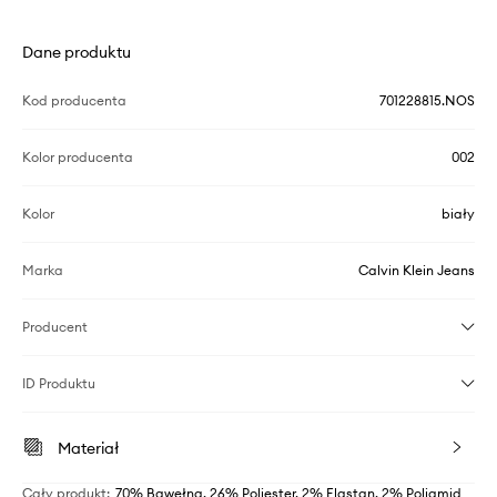
Dane produktu
Kod producenta
701228815.NOS
Kolor producenta
002
Kolor
biały
Marka
Calvin Klein Jeans
Producent
ID Produktu
Materiał
Cały produkt
:
70% Bawełna, 26% Poliester, 2% Elastan, 2% Poliamid