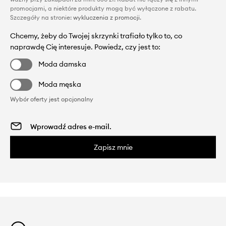
promocjami, a niektóre produkty mogą być wyłączone z rabatu.
Szczegóły na stronie:
wykluczenia z promocji
.
Chcemy, żeby do Twojej skrzynki trafiało tylko to, co
naprawdę Cię interesuje. Powiedz, czy jest to:
Moda damska
Moda męska
Wybór oferty jest opcjonalny
Zapisz mnie