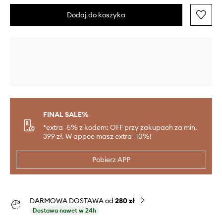
Dodaj do koszyka
FINAL SALE%
*extra -5% z kodem: OFF przy zakupach za min.
399 zł. W appce masz extra -10%!
Pobierz APP
DARMOWA DOSTAWA od
280 zł
Dostawa nawet w 24h