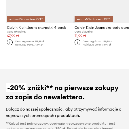
extra -5% z kodem: OFF*
extra -5% z kodem: OFF*
Calvin Klein Jeans skarpetki 4-pack
Cena aktualna:
Cena aktualna:
67,99 zł
71,99 zł
Cena regularna:
119,99 zł
Cena regularna:
129,99 zł
Najniższa cena:
71,99 zł
Najniższa cena:
78,99 zł
-20%
zniżki** na pierwsze zakupy
za zapis do newslettera.
Dołącz do naszej społeczności, aby otrzymywać informacje o
najnowszych promocjach i produktach.
**Rabat jest jednorazowy, obejmuje nieprzecenione produkty i jest
ważny przy zakupach za min. 350 zł. Rabat nie łączy się z innymi