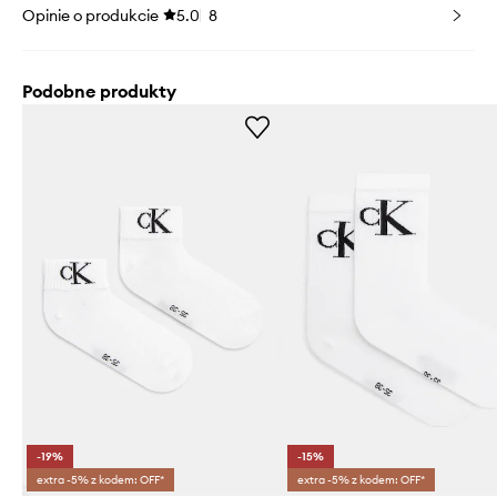
Opinie o produkcie
5.0
8
Podobne produkty
-19%
-15%
extra -5% z kodem: OFF*
extra -5% z kodem: OFF*