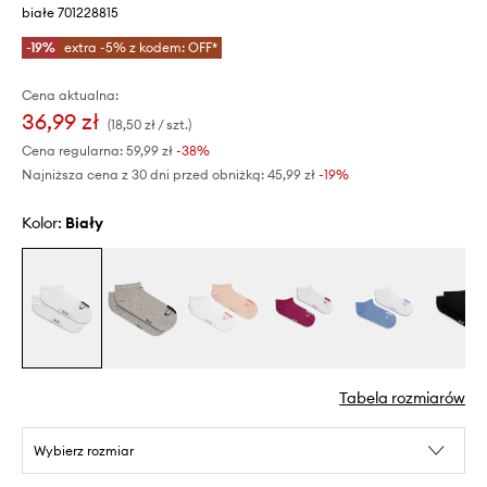
białe 701228815
-19%
extra -5% z kodem: OFF*
Cena aktualna:
36,99 zł
(18,50 zł / szt.)
Cena regularna:
59,99 zł
-38%
Najniższa cena z 30 dni przed obniżką:
45,99 zł
 -19%
Kolor:
biały
Tabela rozmiarów
Wybierz rozmiar