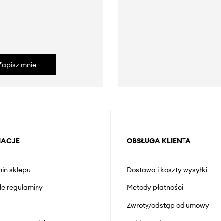
a
Zapisz mnie
MACJE
OBSŁUGA KLIENTA
in sklepu
Dostawa i koszty wysyłki
łe regulaminy
Metody płatności
Zwroty/odstąp od umowy