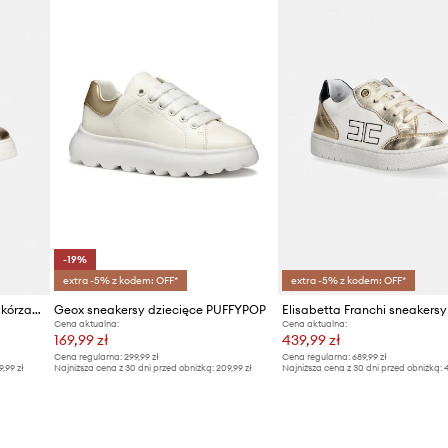
-19%
extra -5% z kodem: OFF*
extra -5% z kodem: OFF*
Elisabetta Franchi sneakersy skórzane dziecięce
Geox sneakersy dziecięce PUFFYPOP
Cena aktualna:
Cena aktualna:
169,99 zł
439,99 zł
Cena regularna:
299,99 zł
Cena regularna:
689,99 zł
9,99 zł
Najniższa cena z 30 dni przed obniżką:
209,99 zł
Najniższa cena z 30 dni przed obniżką:
4