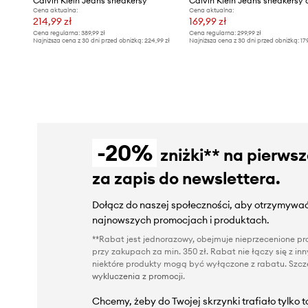
Calvin Klein Jeans sneakersy
Cena aktualna:
Cena aktualna:
214,99 zł
169,99 zł
Cena regularna:
389,99 zł
Cena regularna:
299,99 zł
Najniższa cena z 30 dni przed obniżką:
224,99 zł
Najniższa cena z 30 dni przed obniżką:
17
-20%
zniżki** na pierws
za zapis do newslettera.
Dołącz do naszej społeczności, aby otrzymywać
najnowszych promocjach i produktach.
**Rabat jest jednorazowy, obejmuje nieprzecenione pro
przy zakupach za min. 350 zł. Rabat nie łączy się z i
niektóre produkty mogą być wyłączone z rabatu. Szcze
wykluczenia z promocji
.
Chcemy, żeby do Twojej skrzynki trafiało tylko 