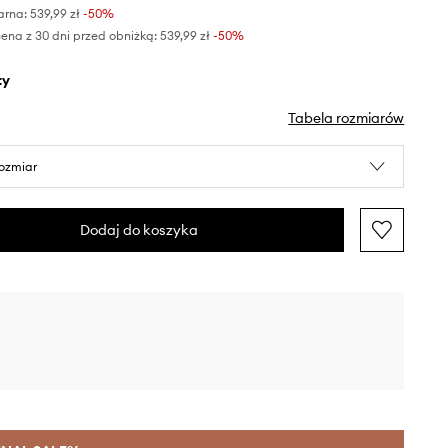
arna:
539,99 zł
-50%
ena z 30 dni przed obniżką:
539,99 zł
 -50%
ty
Tabela rozmiarów
rozmiar
Dodaj do koszyka