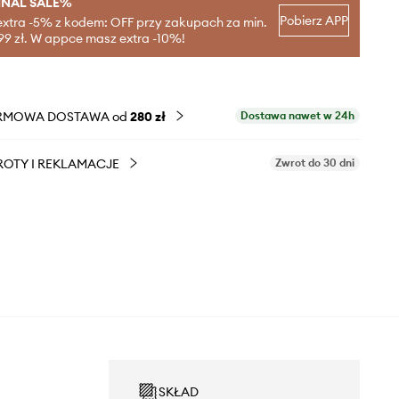
INAL SALE%
Pobierz APP
extra -5% z kodem: OFF przy zakupach za min.
99 zł. W appce masz extra -10%!
RMOWA DOSTAWA od
280 zł
Dostawa nawet w 24h
OTY I REKLAMACJE
Zwrot do 30 dni
SKŁAD