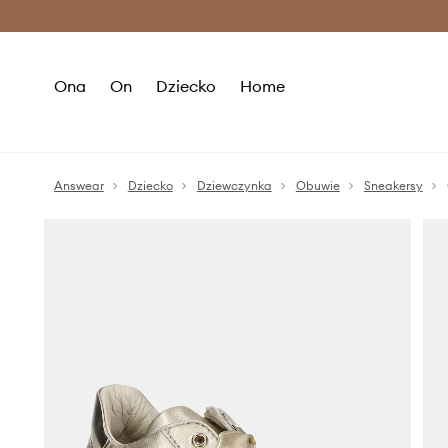
Premium Fashion Benefits >
O
Ona
On
Dziecko
Home
Answear
Dziecko
Dziewczynka
Obuwie
Sneakersy