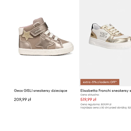
extra -5% z kodem: OFF*
Geox GISLI sneakersy dziecięce
Cena aktualna:
209,99 zł
519,99 zł
Cena regularna:
809,99 zł
Najniższa cena z 30 dni przed obniżką:
52