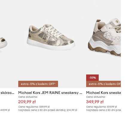
-10%
extra -5% z kodem: OFF*
extra -5% z kodem: OFF*
Elisabetta Franchi sneakersy skórzane dziecięce
Michael Kors JEM RAINE sneakersy dziecięce
Cena aktualna:
Cena aktualna:
209,99 zł
349,99 zł
Cena regularna:
339,99 zł
Cena regularna:
519,99 zł
49,99 zł
Najniższa cena z 30 dni przed obniżką:
214,99 zł
Najniższa cena z 30 dni przed obniżką