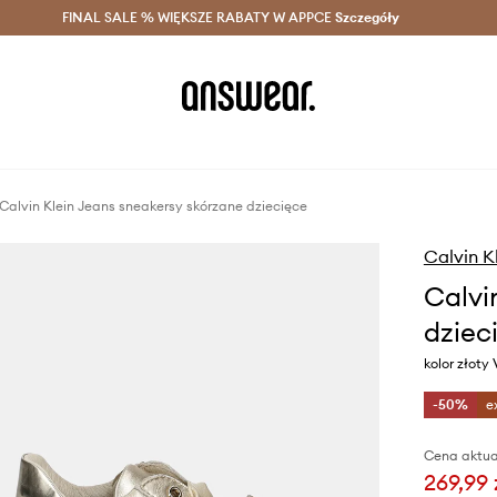
szczędzaj z Answear Club >
FINAL SALE % WIĘKSZE RABATY W APPCE
Dostawa nawet w 24h >
Szczegóły
News
Calvin Klein Jeans sneakersy skórzane dziecięce
Calvin K
Calvi
dziec
kolor złoty
-50%
e
Cena aktua
269,99 