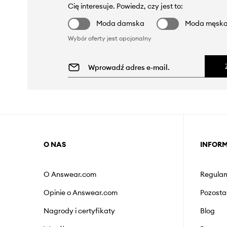
Cię interesuje. Powiedz, czy jest to:
Moda damska
Moda męsk
Wybór oferty jest opcjonalny
O NAS
INFOR
O Answear.com
Regulam
Opinie o Answear.com
Pozosta
Nagrody i certyfikaty
Blog