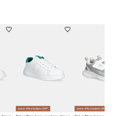
extra -5% z kodem: OFF*
extra -5% z kodem: OFF*