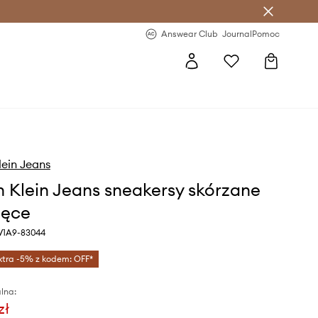
letter >
Regularne nowości >
Answear Club
Journal
Pomoc
lein Jeans
n Klein Jeans sneakersy skórzane
ięce
 V1A9-83044
xtra -5% z kodem: OFF*
lna:
zł