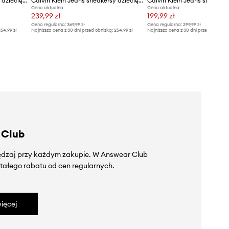
Calvin Klein Jeans sneakersy dziecięce
Calvin Klein Jeans sneakersy dziecięce
Cena aktualna:
Cena aktualna:
239,99 zł
199,99 zł
Cena regularna:
369,99 zł
Cena regularna:
299,99 zł
54,99 zł
Najniższa cena z 30 dni przed obniżką:
254,99 zł
Najniższa cena z 30 dni przed obniżką
 Club
zędzaj przy każdym zakupie. W Answear Club
tałego rabatu od cen regularnych.
ięcej