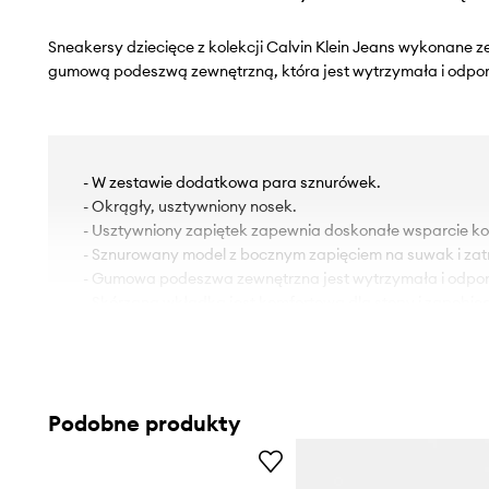
Sneakersy dziecięce z kolekcji Calvin Klein Jeans wykonane ze
gumową podeszwą zewnętrzną, która jest wytrzymała i odpor
- W zestawie dodatkowa para sznurówek.
- Okrągły, usztywniony nosek.
- Usztywniony zapiętek zapewnia doskonałe wsparcie kost
- Sznurowany model z bocznym zapięciem na suwak i zat
- Gumowa podeszwa zewnętrzna jest wytrzymała i odpor
- Skórzana wkładka jest komfortowa dla stopy i zapobi
oraz pojawianiu się nieprzyjemnego zapachu.
- Długość wkładki wynosi: 14 cm.
- Wymiary podane dla rozmiaru: 23.
Podobne produkty