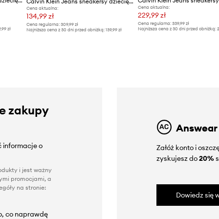
Calvin Klein Jeans sneakersy dziecięce
Calvin Klein Jeans sneakersy dziecięce
Cena aktualna:
Cena aktualna:
229,99 zł
134,99 zł
Cena regularna:
339,99 zł
Cena regularna:
309,99 zł
9,99 zł
Najniższa cena z 30 dni przed obniżką:
2
Najniższa cena z 30 dni przed obniżką:
139,99 zł
ze zakupy
Answear
 informacje o
Załóż konto i oszc
zyskujesz do
20%
s
dukty i jest ważny
nnymi promocjami, a
góły na stronie:
Dowiedz się w
to, co naprawdę