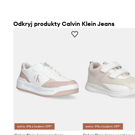
Odkryj produkty Calvin Klein Jeans
extra -5% z kodem: OFF*
extra -5% z kodem: OFF*