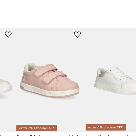
extra -5% z kodem: OFF*
extra -5% z kodem: OFF*