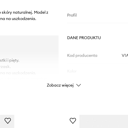
 skóry naturalnej. Model z
Profil
na na uszkodzenia.
DANE PRODUKTU
Kod producenta
V1A
ki i pięty.
rzask.
Kolor
na na uszkodzenia.
ega odparzeniom, otarciom
Zobacz więcej
Marka
Cal
Producent
ID Produktu