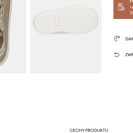
F
*
3
DA
ZWR
CECHY PRODUKTU