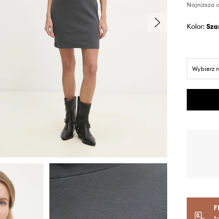
Najniższa c
Kolor:
sza
Wybierz 
F
*