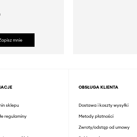
a
Zapisz mnie
MACJE
OBSŁUGA KLIENTA
in sklepu
Dostawa i koszty wysyłki
łe regulaminy
Metody płatności
Zwroty/odstąp od umowy