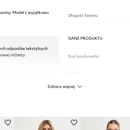
zianiny. Model z wyjątkowo
Długość fasonu
DANE PRODUKTU
rych odpadów tekstylnych
owej odzieży.
Kod producenta
Kolor
Zobacz więcej
Marka
Cal
Producent
ID Produktu