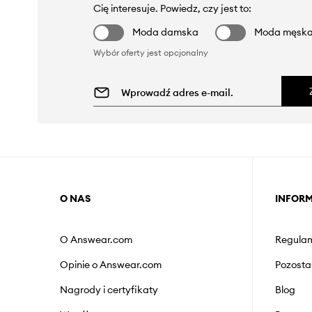
Cię interesuje. Powiedz, czy jest to:
Moda damska
Moda męsk
Wybór oferty jest opcjonalny
O NAS
INFOR
O Answear.com
Regulam
Opinie o Answear.com
Pozosta
Nagrody i certyfikaty
Blog