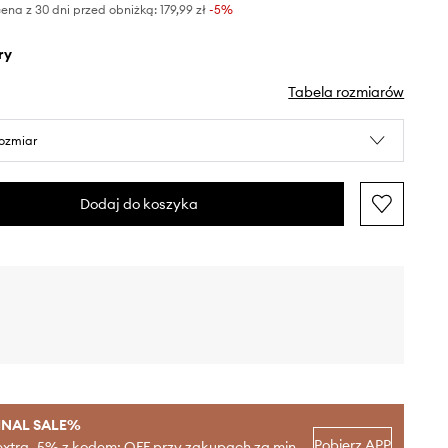
ena z 30 dni przed obniżką:
179,99 zł
 -5%
ry
Tabela rozmiarów
rozmiar
Dodaj do koszyka
INAL SALE%
Pobierz APP
extra -5% z kodem: OFF przy zakupach za min.