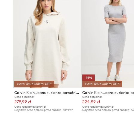
-15%
extra -5% z kodem: OFF*
extra -5% z kodem: OFF*
Calvin Klein Jeans sukienka bawełniana
Cena aktualna:
Cena aktualna:
279,99 zł
224,99 zł
Cena regularna:
559,99 zł
Cena regularna:
329,99 zł
Najniższa cena z 30 dni przed obniżką:
309,99 zł
Najniższa cena z 30 dni przed obniżką:
26