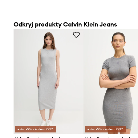
Odkryj produkty Calvin Klein Jeans
extra -5% z kodem: OFF*
extra -5% z kodem: OFF*