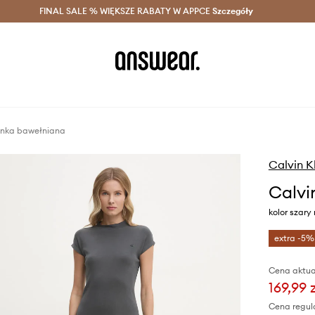
szczędzaj z Answear Club >
FINAL SALE % WIĘKSZE RABATY W APPCE
Dostawa nawet w 24h >
Szczegóły
News
ienka bawełniana
Calvin K
Calvi
kolor szar
extra -5%
Cena aktua
169,99 
Cena regul