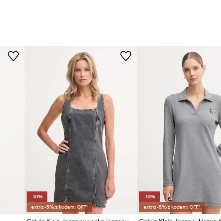
-10%
-10%
extra -5% z kodem: OFF*
extra -5% z kodem: OFF*