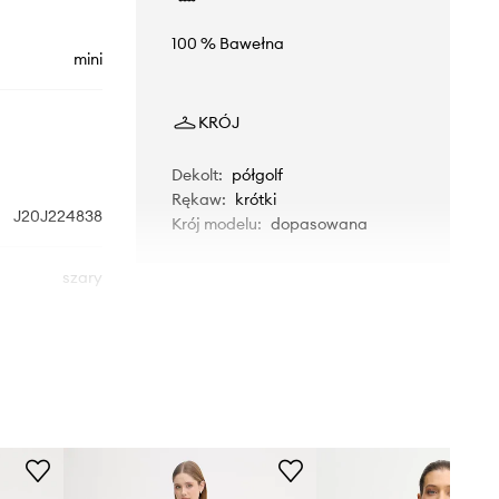
100 % Bawełna
mini
KRÓJ
Dekolt
:
półgolf
Rękaw
:
krótki
J20J224838
Krój modelu
:
dopasowana
szary
vin Klein Jeans