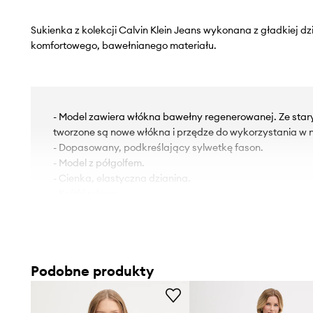
Sukienka z kolekcji Calvin Klein Jeans wykonana z gładkiej d
komfortowego, bawełnianego materiału.
- Model zawiera włókna bawełny regenerowanej. Ze sta
tworzone są nowe włókna i przędze do wykorzystania w n
- Dopasowany, podkreślający sylwetkę fason.
- Model z półgolfem.
- Cienka, elastyczna dzianina.
- Krótki rękaw.
- Długość: 90 cm.
- Szerokość pod pachami: 41 cm.
- Szerokość w talii: 36 cm.
- Szerokość w biodrach: 38 cm.
Podobne produkty
- Wymiary podane dla rozmiaru: S.