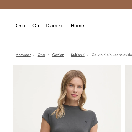
Premium Fashion Benefits >
O
Ona
On
Dziecko
Home
Answear
Ona
Odzież
Sukienki
Calvin Klein Jeans suk