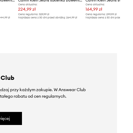
Calvin Klein Jeans sukienka bawełniana z elastanem
Calvin Klein Jeans sukienka bawełniana z elastanem
Calvin Klein Jeans sukienka
Cena aktualna:
Cena aktualna:
224,99 zł
164,99 zł
Cena regularna:
329,99 zł
Cena regularna:
299,99 zł
44,99 zł
Najniższa cena z 30 dni przed obniżką:
264,99 zł
Najniższa cena z 30 dni przed obniżką
 Club
zędzaj przy każdym zakupie. W Answear Club
tałego rabatu od cen regularnych.
ięcej