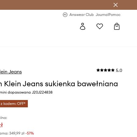
letter >
Regularne nowości >
Answear Club
Journal
Pomoc
5.0
lein Jeans
n Klein Jeans sukienka bawełniana
y mini dopasowana J20J224838
 z kodem: OFF*
lna:
zł
arna:
349,99 zł
-51%