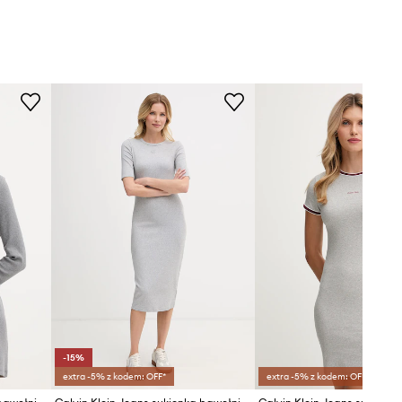
-15%
extra -5% z kodem: OFF*
extra -5% z kodem: OFF*