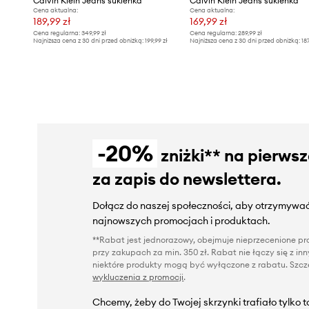
Calvin Klein Jeans sukienka
Calvin Klein Jeans sukienka
Cena aktualna:
Cena aktualna:
189,99 zł
169,99 zł
Cena regularna:
349,99 zł
Cena regularna:
289,99 zł
Najniższa cena z 30 dni przed obniżką:
199,99 zł
Najniższa cena z 30 dni przed obniżką:
18
-20%
zniżki** na pierws
za zapis do newslettera.
Dołącz do naszej społeczności, aby otrzymywać
najnowszych promocjach i produktach.
**Rabat jest jednorazowy, obejmuje nieprzecenione pro
przy zakupach za min. 350 zł. Rabat nie łączy się z i
niektóre produkty mogą być wyłączone z rabatu. Szcze
wykluczenia z promocji
.
Chcemy, żeby do Twojej skrzynki trafiało tylko 