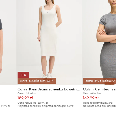
-11%
extra -5% z kodem: OFF*
extra -5% z kodem: OFF*
Calvin Klein Jeans sukienka bawełniana z elastanem
Calvin Klein Jeans sukienka
Cena aktualna:
Cena aktualna:
189,99 zł
169,99 zł
Cena regularna:
329,99 zł
Cena regularna:
289,99 zł
44,99 zł
Najniższa cena z 30 dni przed obniżką:
214,99 zł
Najniższa cena z 30 dni przed obniżką