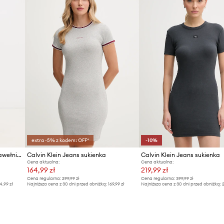
extra -5% z kodem: OFF*
-10%
Calvin Klein Jeans sukienka bawełniana z elastanem
Calvin Klein Jeans sukienka
Calvin Klein Jeans sukienka
Cena aktualna:
Cena aktualna:
164,99 zł
219,99 zł
Cena regularna:
299,99 zł
Cena regularna:
399,99 zł
4,99 zł
Najniższa cena z 30 dni przed obniżką:
169,99 zł
Najniższa cena z 30 dni przed obniżką:
2