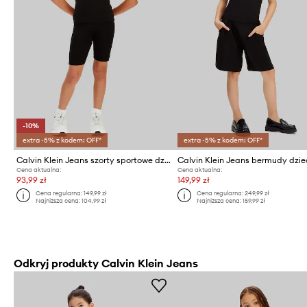
-10%
extra -5% z kodem: OFF*
extra -5% z kodem: OFF*
Calvin Klein Jeans szorty sportowe dziecięce bawełniane z elastanem
Calvin Klein Jeans bermudy dzie
Cena aktualna:
Cena aktualna:
93,99 zł
149,99 zł
Cena regularna:
149,99 zł
Cena regularna:
249,99 zł
Najniższa cena:
104,99 zł
Najniższa cena:
159,99 zł
Odkryj produkty Calvin Klein Jeans