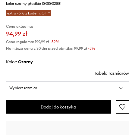
kolor czarny gładkie IG0IG02881
extra -5% z kodem: OFF*
Cena aktualna:
94,99 zł
Cena regularna:
199,99 zł
-52%
Najniższa cena z 30 dni przed obniżką:
99,99 zł
 -5%
Kolor:
czarny
Tabela rozmiarów
Wybierz rozmiar
Dodaj do koszyka