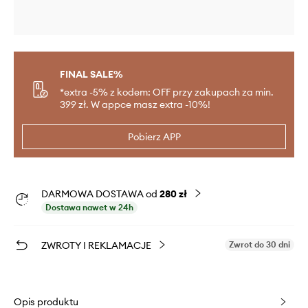
FINAL SALE%
*extra -5% z kodem: OFF przy zakupach za min.
399 zł. W appce masz extra -10%!
Pobierz APP
DARMOWA DOSTAWA od
280 zł
Dostawa nawet w 24h
ZWROTY I REKLAMACJE
Zwrot do 30 dni
Opis produktu