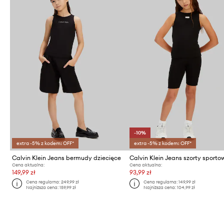
-10%
extra -5% z kodem: OFF*
extra -5% z kodem: OFF*
Calvin Klein Jeans bermudy dziecięce
Cena aktualna:
Cena aktualna:
149,99 zł
93,99 zł
Cena regularna:
249,99 zł
Cena regularna:
149,99 zł
Najniższa cena:
159,99 zł
Najniższa cena:
104,99 zł