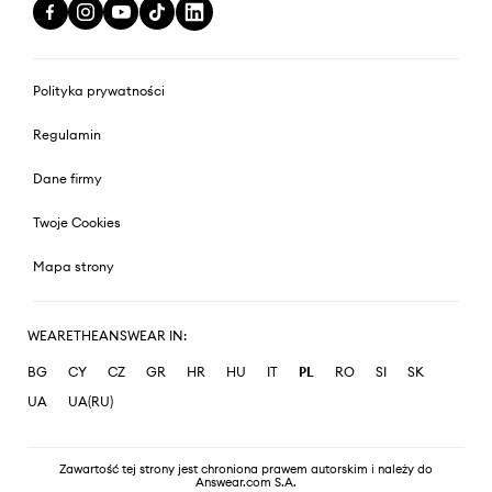
Polityka prywatności
Regulamin
Dane firmy
Twoje Cookies
Mapa strony
WEARETHEANSWEAR IN:
BG
CY
CZ
GR
HR
HU
IT
PL
RO
SI
SK
UA
UA(RU)
Zawartość tej strony jest chroniona prawem autorskim i należy do
Answear.com S.A.