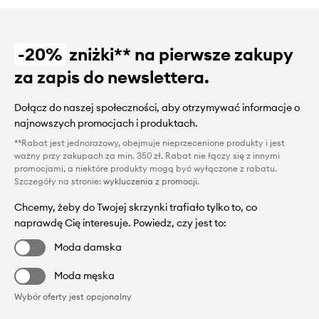
-20%
zniżki** na pierwsze zakupy
za zapis do newslettera.
Dołącz do naszej społeczności, aby otrzymywać informacje o
najnowszych promocjach i produktach.
**Rabat jest jednorazowy, obejmuje nieprzecenione produkty i jest
ważny przy zakupach za min. 350 zł. Rabat nie łączy się z innymi
promocjami, a niektóre produkty mogą być wyłączone z rabatu.
Szczegóły na stronie:
wykluczenia z promocji
.
Chcemy, żeby do Twojej skrzynki trafiało tylko to, co
naprawdę Cię interesuje. Powiedz, czy jest to:
Moda damska
Moda męska
Wybór oferty jest opcjonalny