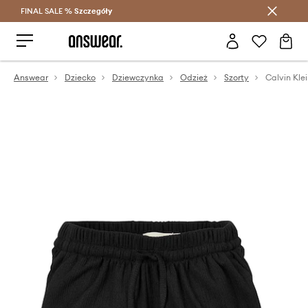
FINAL SALE %
Szczegóły
Oszczędzaj z Answear Club >
Answear
Dziecko
Dziewczynka
Odzież
Szorty