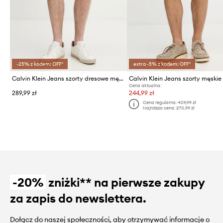
-25% z kodem: OFF*
extra -5% z kodem: OFF*
Calvin Klein Jeans szorty dresowe męskie bawełniane
Cena aktualna:
289,99 zł
244,99 zł
Cena regularna:
409,99 zł
Najniższa cena:
270,99 zł
-20%
zniżki** na pierwsze zakupy
za zapis do newslettera.
Dołącz do naszej społeczności, aby otrzymywać informacje o