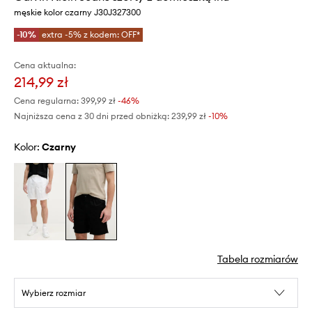
męskie kolor czarny J30J327300
-10%
extra -5% z kodem: OFF*
Cena aktualna:
214,99 zł
Cena regularna:
399,99 zł
-46%
Najniższa cena z 30 dni przed obniżką:
239,99 zł
 -10%
Kolor:
czarny
Tabela rozmiarów
Wybierz rozmiar