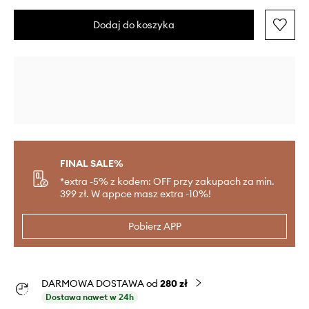
Dodaj do koszyka
FINAL SALE%
*extra -5% z kodem: OFF przy zakupach za min.
399 zł. W appce masz extra -10%!
Pobierz APP
DARMOWA DOSTAWA od
280 zł
Dostawa nawet w 24h