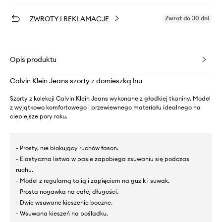
ZWROTY I REKLAMACJE
Zwrot do 30 dni
Opis produktu
Calvin Klein Jeans szorty z domieszką lnu
Szorty z kolekcji Calvin Klein Jeans wykonane z gładkiej tkaniny. Model
z wyjątkowo komfortowego i przewiewnego materiału idealnego na
cieplejsze pory roku.
- Prosty, nie blokujący ruchów fason.
- Elastyczna listwa w pasie zapobiega zsuwaniu się podczas
ruchu.
- Model z regularną talią i zapięciem na guzik i suwak.
- Prosta nogawka na całej długości.
- Dwie wsuwane kieszenie boczne.
- Wsuwana kieszeń na pośladku.