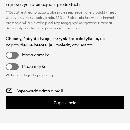
najnowszych promocjach i produktach.
**Rabat jest jednorazowy, obejmuje nieprzecenione produkty i jest
ważny przy zakupach za min. 350 zł. Rabat nie łączy się z innymi
promocjami, a niektóre produkty mogą być wyłączone z rabatu.
Szczegóły na stronie:
wykluczenia z promocji
.
Chcemy, żeby do Twojej skrzynki trafiało tylko to, co
naprawdę Cię interesuje. Powiedz, czy jest to:
Moda damska
Moda męska
Wybór oferty jest opcjonalny
Zapisz mnie