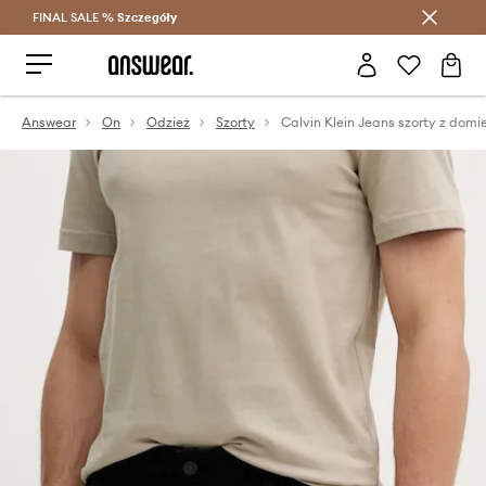
FINAL SALE %
Szczegóły
Oszczędzaj z Answear Club >
Answear
On
Odzież
Szorty