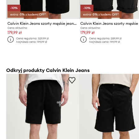
-10%
-10%
extra -5% z kodem: OFF*
extra -5% z kodem: OFF*
Calvin Klein Jeans szorty męskie jeansowe
Cena aktualna:
Cena aktualna:
179,99 zł
179,99 zł
Cena regularna:
329,99 zł
Cena regularna:
289,99 zł
Najniższa cena:
199,99 zł
Najniższa cena:
199,99 zł
Odkryj produkty Calvin Klein Jeans