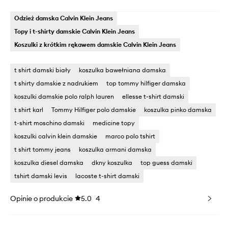
Odzież damska Calvin Klein Jeans
Topy i t-shirty damskie Calvin Klein Jeans
Koszulki z krótkim rękawem damskie Calvin Klein Jeans
t shirt damski biały
koszulka bawełniana damska
t shirty damskie z nadrukiem
top tommy hilfiger damska
koszulki damskie polo ralph lauren
ellesse t-shirt damski
t shirt karl
Tommy Hilfiger polo damskie
koszulka pinko damska
t-shirt moschino damski
medicine topy
koszulki calvin klein damskie
marco polo tshirt
t shirt tommy jeans
koszulka armani damska
koszulka diesel damska
dkny koszulka
top guess damski
tshirt damski levis
lacoste t-shirt damski
Opinie o produkcie
5.0
4