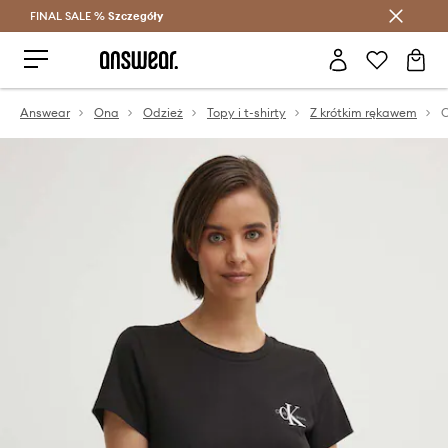
FINAL SALE %
Szczegóły
Oszczędzaj z Answear Club >
Answear
Ona
Odzież
Topy i t-shirty
Z krótkim rękawem