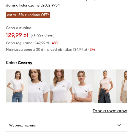
damski kolor czarny J20J219734
extra -5% z kodem: OFF*
Cena aktualna:
129,99 zł
(65,00 zł / szt.)
Cena regularna:
249,99 zł
-48%
Najniższa cena z 30 dni przed obniżką:
134,99 zł
 -3%
Kolor:
czarny
Tabela rozmiarów
Wybierz rozmiar