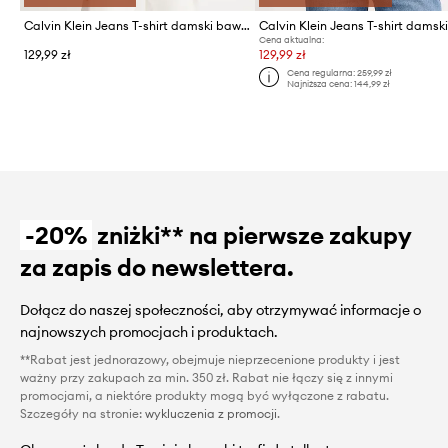
Calvin Klein Jeans T-shirt damski bawełniany
Cena aktualna:
129,99 zł
129,99 zł
Cena regularna:
259,99 zł
Najniższa cena:
144,99 zł
-20%
zniżki** na pierwsze zakupy
za zapis do newslettera.
Dołącz do naszej społeczności, aby otrzymywać informacje o
najnowszych promocjach i produktach.
**Rabat jest jednorazowy, obejmuje nieprzecenione produkty i jest
ważny przy zakupach za min. 350 zł. Rabat nie łączy się z innymi
promocjami, a niektóre produkty mogą być wyłączone z rabatu.
Szczegóły na stronie:
wykluczenia z promocji
.