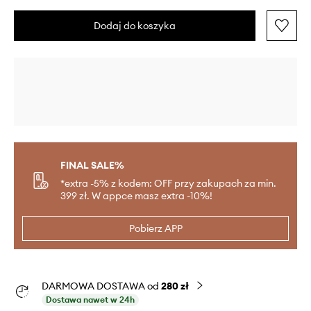
Dodaj do koszyka
FINAL SALE%
*extra -5% z kodem: OFF przy zakupach za min.
399 zł. W appce masz extra -10%!
Pobierz APP
DARMOWA DOSTAWA od
280 zł
Dostawa nawet w 24h