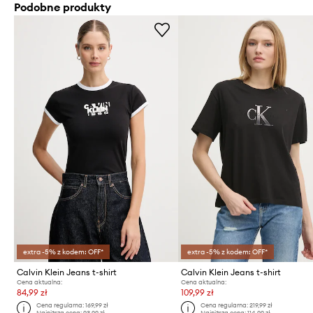
Podobne produkty
extra -5% z kodem: OFF*
extra -5% z kodem: OFF*
Calvin Klein Jeans t-shirt
Calvin Klein Jeans t-shirt
Cena aktualna:
Cena aktualna:
84,99 zł
109,99 zł
Cena regularna:
169,99 zł
Cena regularna:
219,99 zł
Najniższa cena:
93,99 zł
Najniższa cena:
114,99 zł