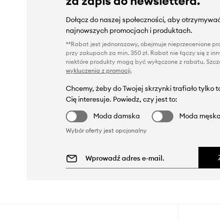
za zapis do newslettera.
Dołącz do naszej społeczności, aby otrzymywać
najnowszych promocjach i produktach.
**Rabat jest jednorazowy, obejmuje nieprzecenione pro
przy zakupach za min. 350 zł. Rabat nie łączy się z i
niektóre produkty mogą być wyłączone z rabatu. Szcze
wykluczenia z promocji
.
Chcemy, żeby do Twojej skrzynki trafiało tylko 
Cię interesuje. Powiedz, czy jest to:
Moda damska
Moda męsk
Wybór oferty jest opcjonalny