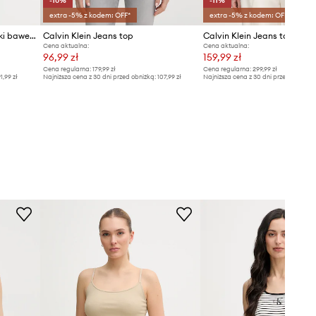
-10%
-11%
extra -5% z kodem: OFF*
extra -5% z kodem: OFF*
Calvin Klein Jeans top damski bawełniany z elastanem
Calvin Klein Jeans top
Calvin Klein Jeans top
Cena aktualna:
Cena aktualna:
96,99 zł
159,99 zł
Cena regularna:
179,99 zł
Cena regularna:
299,99 zł
1,99 zł
Najniższa cena z 30 dni przed obniżką:
107,99 zł
Najniższa cena z 30 dni przed obniżką