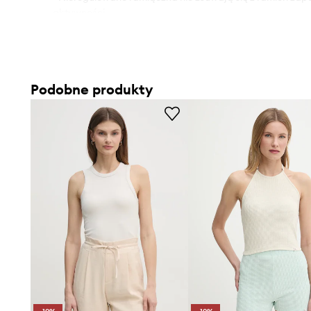
aktywności.
- Z przodu wyhaftowane logo marki.
- Długość: 37 cm.
- Szerokość pod pachami: 40 cm.
- Wymiary podane dla rozmiaru: S.
Podobne produkty