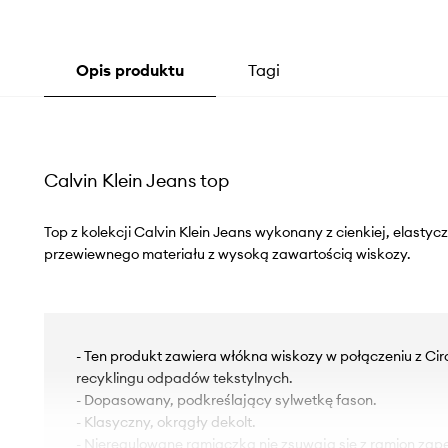
Opis produktu
Tagi
Calvin Klein Jeans top
Top z kolekcji Calvin Klein Jeans wykonany z cienkiej, elastycz
przewiewnego materiału z wysoką zawartością wiskozy.
- Ten produkt zawiera włókna wiskozy w połączeniu z Cir
recyklingu odpadów tekstylnych.
- Dopasowany, podkreślający sylwetkę fason.
- Klasyczny, okrągły dekolt.
- Nieregulowane ramiączka nie zsuwają się z ramion za