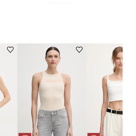
WYMIARY
vin Klein Jeans
Modelka ze zdjęcia ma 178 cm
wzrostu i ma na sobie rozmiar S.
Rozmiarówka standardowa
Zalecamy wybór rozmiaru, jaki nosisz
zazwyczaj.
Tabela rozmiarów