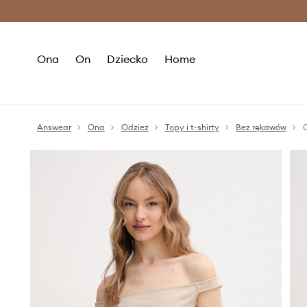
Premium Fashion Benefits >
O
Ona
On
Dziecko
Home
Answear
Ona
Odzież
Topy i t-shirty
Bez rękawów
C