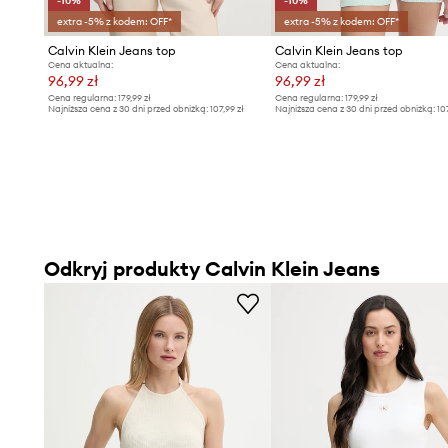
-10%
-10%
extra -5% z kodem: OFF*
extra -5% z kodem: OFF*
Calvin Klein Jeans top
Calvin Klein Jeans top
Cena aktualna:
Cena aktualna:
96,99 zł
96,99 zł
Cena regularna:
179,99 zł
Cena regularna:
179,99 zł
Najniższa cena z 30 dni przed obniżką:
107,99 zł
Najniższa cena z 30 dni przed obniżką:
10
Odkryj produkty Calvin Klein Jeans