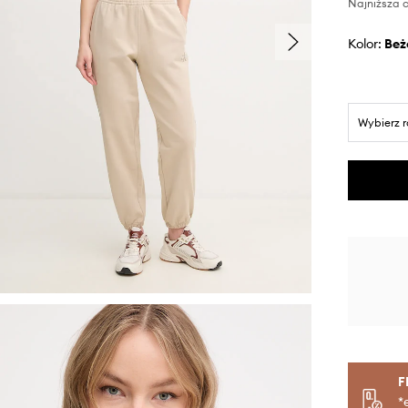
Najniższa c
Kolor:
be
Wybierz 
F
*