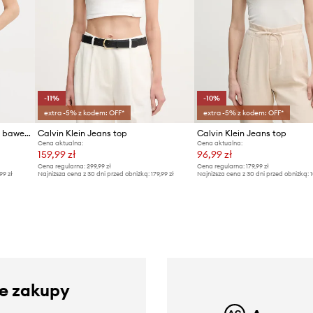
-11%
-10%
extra -5% z kodem: OFF*
extra -5% z kodem: OFF*
Calvin Klein Jeans top damski bawełniany z elastanem
Calvin Klein Jeans top
Calvin Klein Jeans top
Cena aktualna:
Cena aktualna:
159,99 zł
96,99 zł
Cena regularna:
299,99 zł
Cena regularna:
179,99 zł
99 zł
Najniższa cena z 30 dni przed obniżką:
179,99 zł
Najniższa cena z 30 dni przed obniżką:
1
ze zakupy