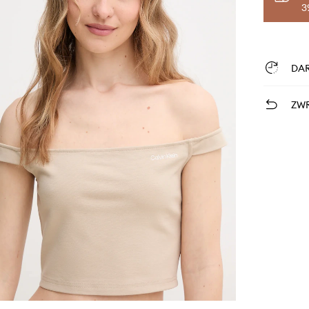
3
DA
ZWR