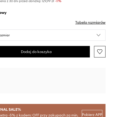
ena z 30 dni przed obniżką:
129,99 zł
 -11%
żowy
Tabela rozmiarów
rozmiar
Dodaj do koszyka
INAL SALE%
Pobierz APP
extra -5% z kodem: OFF przy zakupach za min.