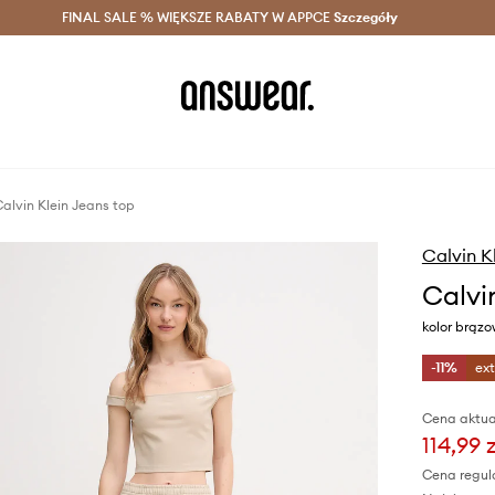
szczędzaj z Answear Club >
FINAL SALE % WIĘKSZE RABATY W APPCE
Dostawa nawet w 24h >
Szczegóły
News
alvin Klein Jeans top
Calvin K
Calvi
kolor brąz
-11%
ex
Cena aktua
114,99 z
Cena regul