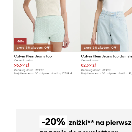
-10%
extra -5% z kodem: OFF*
extra -5% z kodem: OFF*
Calvin Klein Jeans top
Cena aktualna:
Cena aktualna:
96,99 zł
82,99 zł
Cena regularna:
179,99 zł
Cena regularna:
169,99 zł
Najniższa cena z 30 dni przed obniżką:
107,99 zł
Najniższa cena z 30 dni przed obniżką:
91,
-20%
zniżki** na pierws