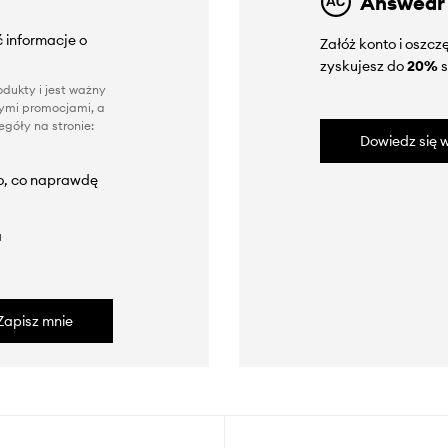
Answear
 informacje o
Załóż konto i oszc
zyskujesz do
20%
s
dukty i jest ważny
nnymi promocjami, a
góły na stronie:
Dowiedz się w
to, co naprawdę
a
Zapisz mnie