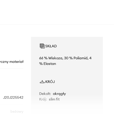
SKŁAD
66 % Wiskoza, 30 % Poliamid, 4
yczny materiał
% Elastan
KRÓJ
Dekolt
:
okrągły
J20J225542
Krój
:
slim fit
beżowy