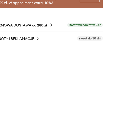
99 zł. W appce masz extra -10%!
RMOWA DOSTAWA od
280 zł
Dostawa nawet w 24h
OTY I REKLAMACJE
Zwrot do 30 dni