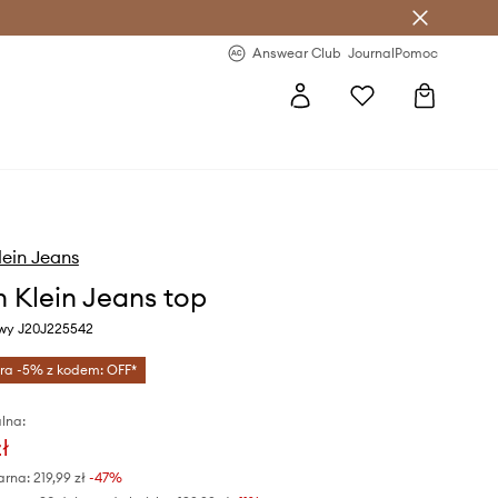
letter >
Regularne nowości >
Answear Club
Journal
Pomoc
lein Jeans
n Klein Jeans top
owy J20J225542
tra -5% z kodem: OFF*
lna:
ł
arna:
219,99 zł
-47%