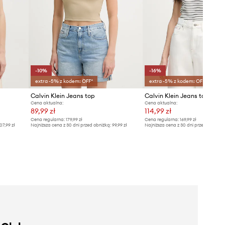
-10%
-16%
extra -5% z kodem: OFF*
extra -5% z kodem: OFF*
Calvin Klein Jeans top
Cena aktualna:
Cena aktualna:
89,99 zł
114,99 zł
Cena regularna:
179,99 zł
Cena regularna:
169,99 zł
07,99 zł
Najniższa cena z 30 dni przed obniżką:
99,99 zł
Najniższa cena z 30 dni przed obniżką