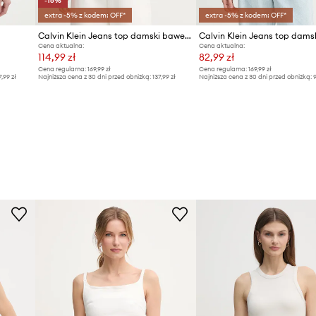
-16%
extra -5% z kodem: OFF*
extra -5% z kodem: OFF*
Calvin Klein Jeans top damski bawełniany z elastanem
Cena aktualna:
Cena aktualna:
114,99 zł
82,99 zł
Cena regularna:
169,99 zł
Cena regularna:
169,99 zł
7,99 zł
Najniższa cena z 30 dni przed obniżką:
137,99 zł
Najniższa cena z 30 dni przed obniżką:
9