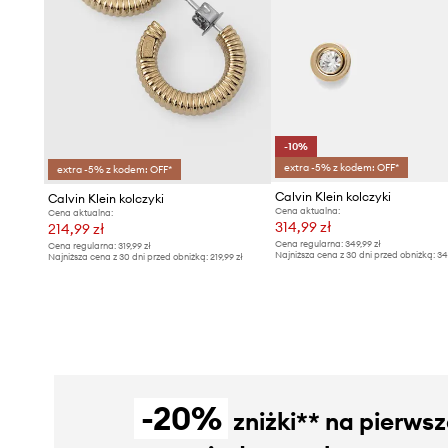
-10%
extra -5% z kodem: OFF*
extra -5% z kodem: OFF*
Calvin Klein kolczyki
Calvin Klein kolczyki
Cena aktualna:
Cena aktualna:
314,99 zł
214,99 zł
Cena regularna:
349,99 zł
Cena regularna:
319,99 zł
Najniższa cena z 30 dni przed obniżką:
34
Najniższa cena z 30 dni przed obniżką:
219,99 zł
-20%
zniżki** na pierws