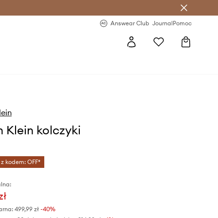
letter >
Regularne nowości >
Answear Club
Journal
Pomoc
lein
n Klein kolczyki
 z kodem: OFF*
lna:
zł
arna:
499,99 zł
-40%