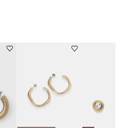
35000515
złoty
Calvin Klein