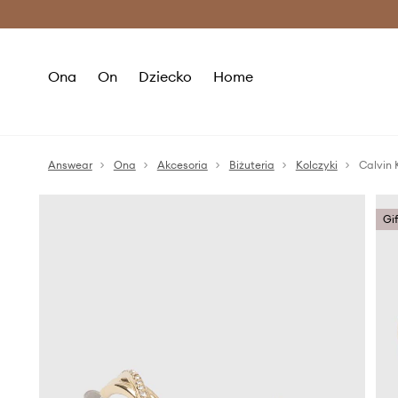
Premium Fashion Benefits >
O
Ona
On
Dziecko
Home
Answear
Ona
Akcesoria
Biżuteria
Kolczyki
Calvin K
Gi