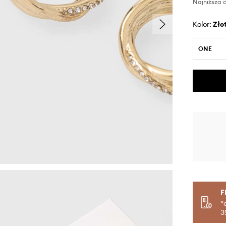
Najniższa c
Kolor:
zło
ONE
F
*
3