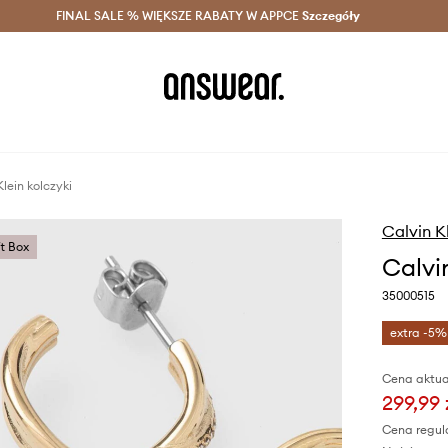
szczędzaj z Answear Club >
FINAL SALE % WIĘKSZE RABATY W APPCE
Dostawa nawet w 24h >
Szczegóły
News
lein kolczyki
Calvin K
ft Box
Calvi
35000515
extra -5%
Cena aktua
299,99 
Cena regul