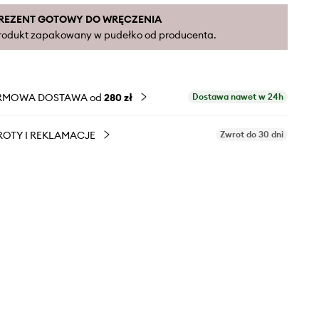
REZENT GOTOWY DO WRĘCZENIA
rodukt zapakowany w pudełko od producenta.
RMOWA DOSTAWA od
280 zł
Dostawa nawet w 24h
OTY I REKLAMACJE
Zwrot do 30 dni