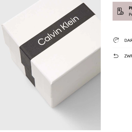
P
P
DA
ZWR