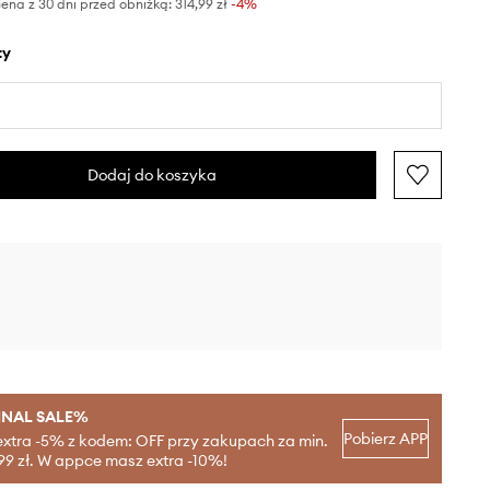
ena z 30 dni przed obniżką:
314,99 zł
 -4%
ty
Dodaj do koszyka
INAL SALE%
Pobierz APP
extra -5% z kodem: OFF przy zakupach za min.
99 zł. W appce masz extra -10%!