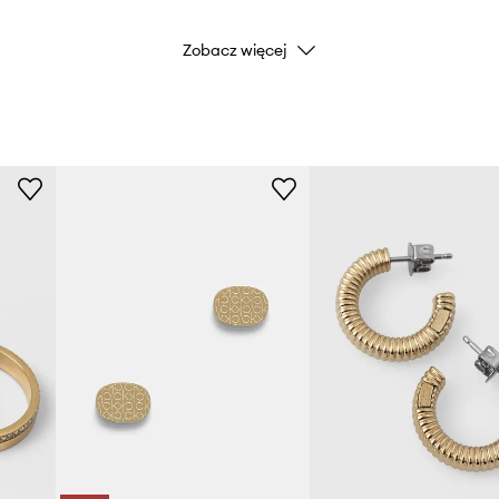
Zobacz więcej
Kod producenta
Kolor
Marka
Producent
ID Produktu