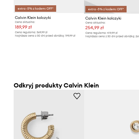
extra -5% z kodem: OFF*
extra -5% z kodem: OFF*
Calvin Klein kolczyki
Calvin Klein kolczyki
Cena aktualna:
Cena aktualna:
189,99 zł
254,99 zł
Cena regularna:
369,99 zł
Cena regularna:
419,99 zł
Najniższa cena z 30 dni przed obniżką:
199,99 zł
Najniższa cena z 30 dni przed obniżką:
26
Odkryj produkty Calvin Klein