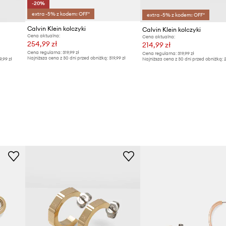
-20%
extra -5% z kodem: OFF*
extra -5% z kodem: OFF*
Calvin Klein kolczyki
Calvin Klein kolczyki
Cena aktualna:
Cena aktualna:
254,99 zł
214,99 zł
Cena regularna:
319,99 zł
Cena regularna:
319,99 zł
Najniższa cena z 30 dni przed obniżką:
319,99 zł
9,99 zł
Najniższa cena z 30 dni przed obniżką:
2