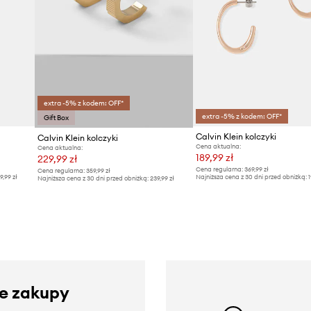
extra -5% z kodem: OFF*
extra -5% z kodem: OFF*
Gift Box
Calvin Klein kolczyki
Calvin Klein kolczyki
Cena aktualna:
Cena aktualna:
189,99 zł
229,99 zł
Cena regularna:
369,99 zł
Cena regularna:
359,99 zł
9,99 zł
Najniższa cena z 30 dni przed obniżką:
1
Najniższa cena z 30 dni przed obniżką:
239,99 zł
ze zakupy