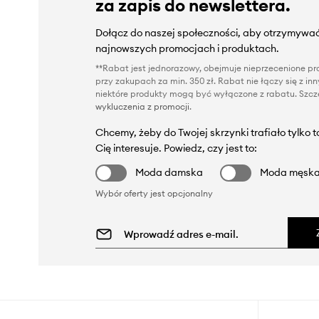
za zapis do newslettera.
Dołącz do naszej społeczności, aby otrzymywać
najnowszych promocjach i produktach.
**Rabat jest jednorazowy, obejmuje nieprzecenione pro
przy zakupach za min. 350 zł. Rabat nie łączy się z i
niektóre produkty mogą być wyłączone z rabatu. Szcze
wykluczenia z promocji
.
Chcemy, żeby do Twojej skrzynki trafiało tylko 
Cię interesuje. Powiedz, czy jest to:
Moda damska
Moda męsk
Wybór oferty jest opcjonalny