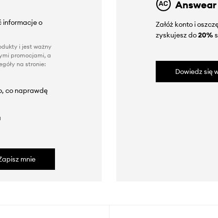
Answear
 informacje o
Załóż konto i oszc
zyskujesz do
20%
s
dukty i jest ważny
nnymi promocjami, a
góły na stronie:
Dowiedz się w
to, co naprawdę
a
Zapisz mnie