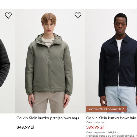
extra -5% z kodem: OFF*
Calvin Klein kurtka przejściowa męska
Calvin Klein kurtka bawełni
Cena aktualna:
849,99 zł
399,99 zł
Cena regularna:
649,99 zł
Najniższa cena z 30 dni przed obniżką:
4