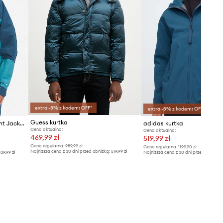
extra -5% z kodem: OFF*
extra -5% z kodem: OFF*
Guess kurtka
The North Face kurtka Dryvent Jacket
adidas kurtka
Cena aktualna:
Cena aktualna:
469,99 zł
519,99 zł
Cena regularna:
989,99 zł
Cena regularna:
1199,90 zł
Najniższa cena z 30 dni przed obniżką:
519,99 zł
39,99 zł
Najniższa cena z 30 dni przed obniżką