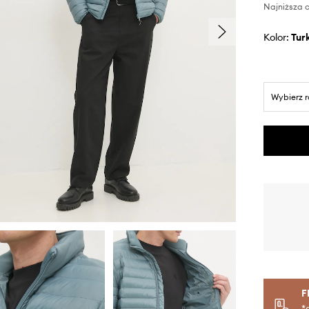
Najniższa c
Kolor:
tu
Wybierz 
F
*