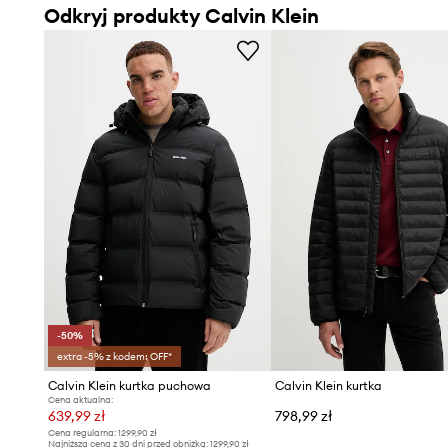
Odkryj produkty Calvin Klein
-50%
extra -5% z kodem: OFF*
Calvin Klein kurtka puchowa
Calvin Klein kurtka
Cena aktualna:
639,99 zł
798,99 zł
Cena regularna:
1299,90 zł
Najniższa cena z 30 dni przed obniżką:
1299,90 zł