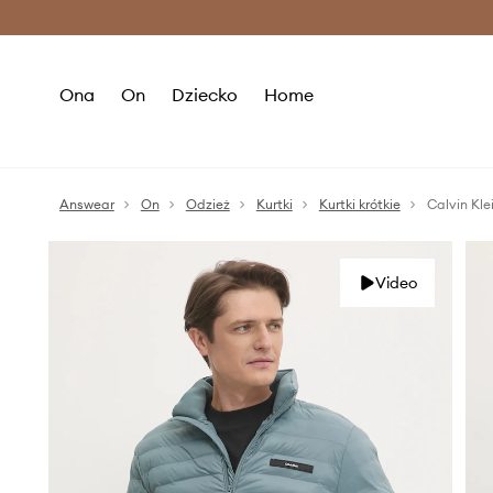
Premium Fashion Benefits >
O
Ona
On
Dziecko
Home
Answear
On
Odzież
Kurtki
Kurtki krótkie
Calvin Kle
Video