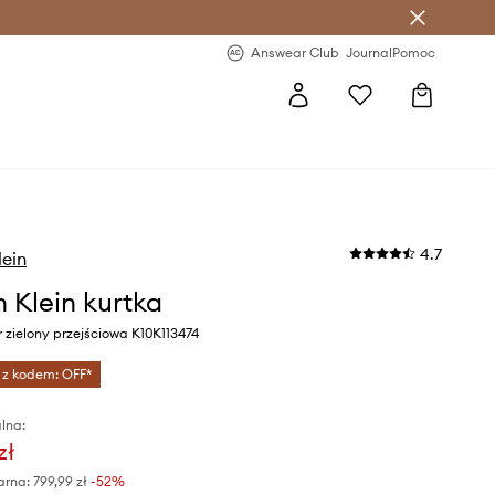
letter >
Regularne nowości >
Answear Club
Journal
Pomoc
4.7
lein
n Klein kurtka
 zielony przejściowa K10K113474
 z kodem: OFF*
lna:
zł
arna:
799,99 zł
-52%