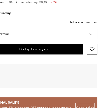
ena z 30 dni przed obniżką:
399,99 zł
 -5%
rkusowy
Tabela rozmiarów
rozmiar
Dodaj do koszyka
INAL SALE%
Pobierz APP
extra -5% z kodem: OFF przy zakupach za min.