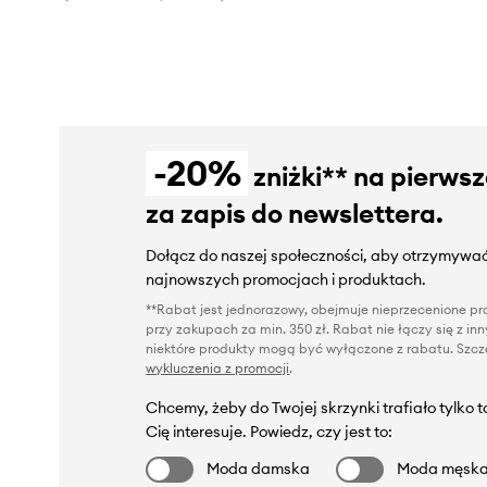
-20%
zniżki** na pierws
za zapis do newslettera.
Dołącz do naszej społeczności, aby otrzymywać
najnowszych promocjach i produktach.
**Rabat jest jednorazowy, obejmuje nieprzecenione pro
przy zakupach za min. 350 zł. Rabat nie łączy się z i
niektóre produkty mogą być wyłączone z rabatu. Szcze
wykluczenia z promocji
.
Chcemy, żeby do Twojej skrzynki trafiało tylko 
Cię interesuje. Powiedz, czy jest to:
Moda damska
Moda męsk