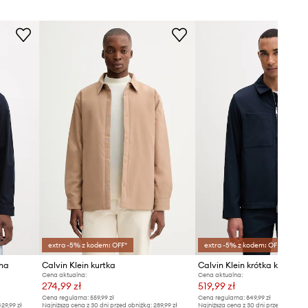
extra -5% z kodem: OFF*
extra -5% z kodem: OFF*
ana
Calvin Klein kurtka
Calvin Klein krótka kurtka 
Cena aktualna:
Cena aktualna:
274,99 zł
519,99 zł
Cena regularna:
559,99 zł
Cena regularna:
849,99 zł
29,99 zł
Najniższa cena z 30 dni przed obniżką:
289,99 zł
Najniższa cena z 30 dni przed obniżką