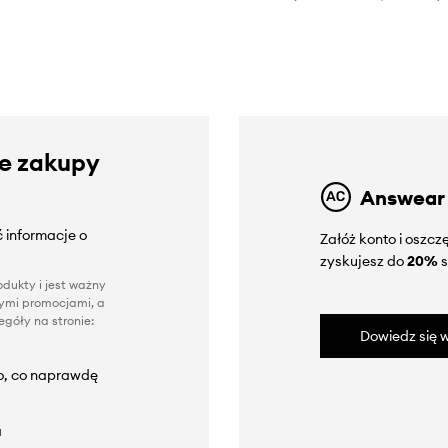
ze zakupy
Answear
 informacje o
Załóż konto i oszc
zyskujesz do
20%
s
dukty i jest ważny
nnymi promocjami, a
góły na stronie:
Dowiedz się w
to, co naprawdę
a