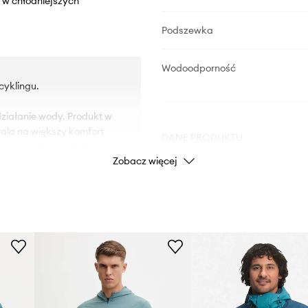
 w chłodniejszych
Podszewka
Wodoodporność
cyklingu.
iałanie wody. Produkt w
ala na większy komfort
DANE PRODUKTU
ie gwarantuje jednak
Zobacz więcej
Kod producenta
mowanie.
przed chłodem.
Kolor
ne przechowywanie
Marka
, dzięki której ubranie
Producent