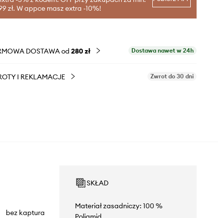
99 zł. W appce masz extra -10%!
RMOWA DOSTAWA od
280 zł
Dostawa nawet w 24h
OTY I REKLAMACJE
Zwrot do 30 dni
SKŁAD
Materiał zasadniczy: 100 %
bez kaptura
Poliamid