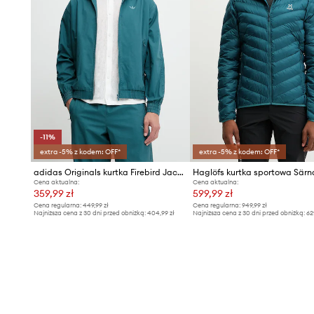
- Długość rękawa: 66 cm.
- Długość: 67 cm.
- Szerokość pod pachami: 57 cm.
- Szerokość w ramionach: 46 cm.
- Wymiary podane dla rozmiaru: M.
-11%
extra -5% z kodem: OFF*
extra -5% z kodem: OFF*
adidas Originals kurtka Firebird Jacket
Cena aktualna:
Cena aktualna:
359,99 zł
599,99 zł
Cena regularna:
449,99 zł
Cena regularna:
949,99 zł
Najniższa cena z 30 dni przed obniżką:
404,99 zł
Najniższa cena z 30 dni przed obniżką:
62