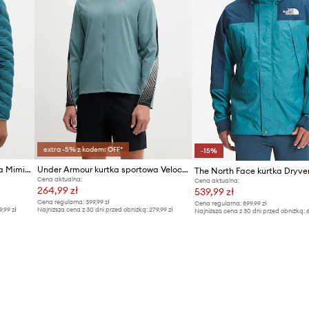
ID Produktu
extra -5% z kodem: OFF*
-15%
Haglöfs kurtka sportowa Särna Mimic
Under Armour kurtka sportowa Velociti Storm
Cena aktualna:
Cena aktualna:
264,99 zł
539,99 zł
Cena regularna:
399,99 zł
Cena regularna:
899,99 zł
9,99 zł
Najniższa cena z 30 dni przed obniżką:
279,99 zł
Najniższa cena z 30 dni przed obniżką:
6