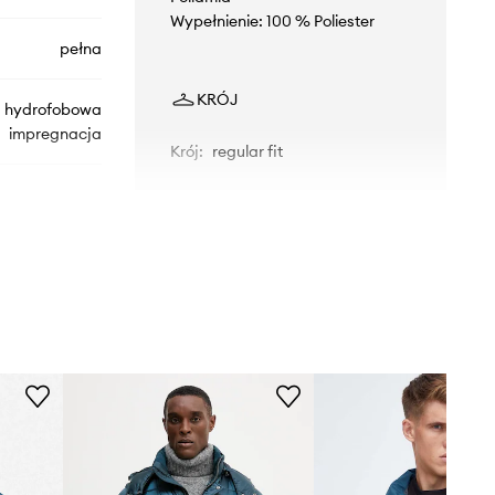
Wypełnienie: 100 % Poliester
pełna
KRÓJ
hydrofobowa
impregnacja
Krój
:
regular fit
K10K113474
turkusowy
Calvin Klein