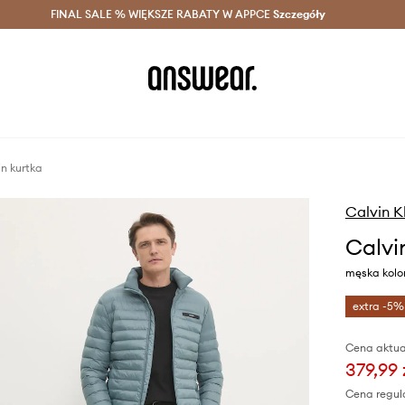
szczędzaj z Answear Club >
FINAL SALE % WIĘKSZE RABATY W APPCE
Dostawa nawet w 24h >
Szczegóły
News
in kurtka
Calvin K
Calvi
męska kolor
extra -5%
Cena aktua
379,99 
Cena regul