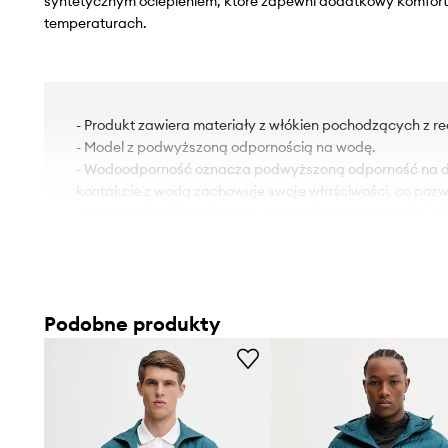
syntetycznym ociepleniem, które zapewni dodatkowy komfort
temperaturach.
- Produkt zawiera materiały z włókien pochodzących z re
- Model z podwyższoną odpornością na wodę.
- Wodoodporność oznacza podwyższoną odporność na dz
kontakcie z wodą zachowuje swoje właściwości, co pozw
użytkowania dzięki niższemu progowi przemakalności, n
całkowitej wodoszczelności.
- Prosty, nie blokujący ruchów fason.
- Wygodne zapięcie na suwak ułatwia zakładanie i zdej
- Podwyższony kołnierz gwarantuje dodatkową ochronę 
Podobne produkty
- Dwie wsuwane i zapinane na suwak kieszenie boczne.
- Dodatkowa kieszeń wewnętrzna pozwala na bezpiecz
drobiazgów.
- Rękawy i dolna krawędź wykończona elastyczną lamówką
lepiej przylega do ciała i wygodnie się zakłada.
- Lekko ocieplony model na podszewce.